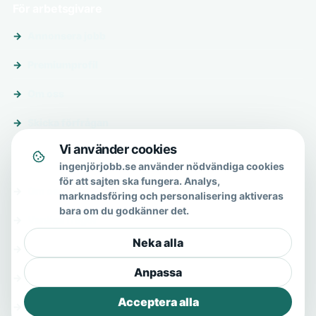
För arbetsgivare
Annonsera jobb
Premiumprofil
Om oss
Skicka förfrågan
Vi använder cookies
Om & hjälp
ingenjörjobb.se använder nödvändiga cookies
för att sajten ska fungera. Analys,
Om oss
marknadsföring och personalisering aktiveras
bara om du godkänner det.
Vanliga frågor
Neka alla
Kontakt
Anpassa
Integritetspolicy
Acceptera alla
Allmänna villkor