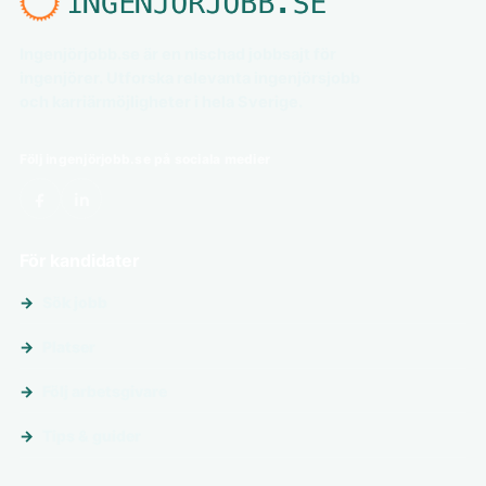
Ingenjörjobb.se är en nischad jobbsajt för
ingenjörer. Utforska relevanta ingenjörsjobb
och karriärmöjligheter i hela Sverige.
Följ ingenjörjobb.se på sociala medier
För kandidater
Sök jobb
Platser
Följ arbetsgivare
Tips & guider