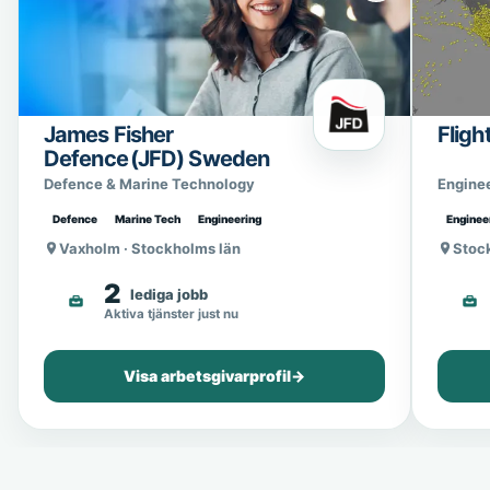
James Fisher
Fligh
Defence (JFD) Sweden
Defence & Marine Technology
Engine
Defence
Marine Tech
Engineering
Enginee
Vaxholm · Stockholms län
Stoc
2
lediga jobb
Aktiva tjänster just nu
Visa arbetsgivarprofil
→