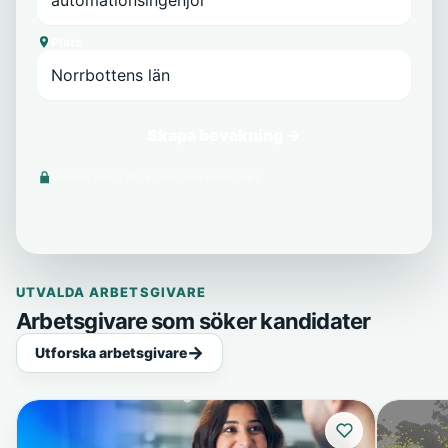
Plats
Skapa bevakning →
Vi delar aldrig din e-post med tredje part.
UTVALDA ARBETSGIVARE
Arbetsgivare som söker kandidater
Utforska arbetsgivare