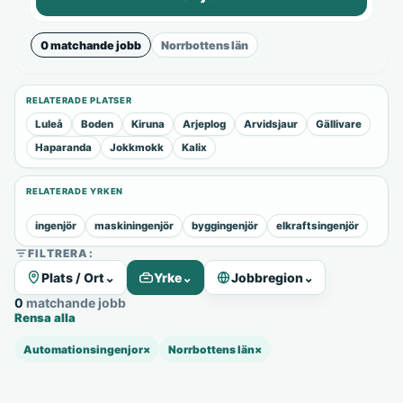
0 matchande jobb
Norrbottens län
RELATERADE PLATSER
Luleå
Boden
Kiruna
Arjeplog
Arvidsjaur
Gällivare
Haparanda
Jokkmokk
Kalix
RELATERADE YRKEN
ingenjör
maskiningenjör
byggingenjör
elkraftsingenjör
FILTRERA:
Plats / Ort
⌄
Yrke
⌄
Jobbregion
⌄
0 matchande jobb
Rensa alla
Automationsingenjor
×
Norrbottens län
×