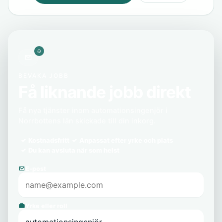
BEVAKA JOBB
Få liknande jobb direkt
Få nya tjänster inom automationsingenjör i
Norrbottens län skickade till din inkorg.
Kostnadsfritt
Anpassat efter yrke och plats
Du kan avsluta när som helst
E-post
Yrke eller roll