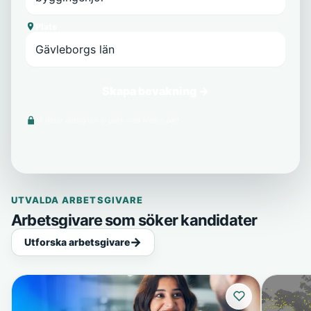
Plats
Skapa bevakning →
Vi delar aldrig din e-post med tredje part.
UTVALDA ARBETSGIVARE
Arbetsgivare som söker kandidater
Utforska arbetsgivare