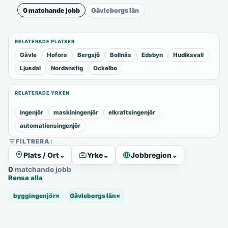
0 matchande jobb
Gävleborgs län
RELATERADE PLATSER
Gävle
Hofors
Bergsjö
Bollnäs
Edsbyn
Hudiksvall
Ljusdal
Nordanstig
Ockelbo
RELATERADE YRKEN
ingenjör
maskiningenjör
elkraftsingenjör
automationsingenjör
FILTRERA:
Plats / Ort
⌄
Yrke
⌄
Jobbregion
⌄
0 matchande jobb
Rensa alla
byggingenjör
×
Gävleborgs län
×