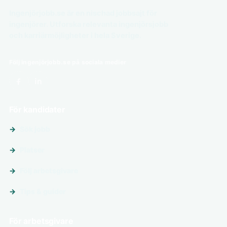
Ingenjörjobb.se är en nischad jobbsajt för
ingenjörer. Utforska relevanta ingenjörsjobb
och karriärmöjligheter i hela Sverige.
Följ ingenjörjobb.se på sociala medier
För kandidater
Sök jobb
Platser
Följ arbetsgivare
Tips & guider
För arbetsgivare