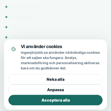
Annonsera jobb
Premiumprofil
Om oss
Skicka förfrågan
Vi använder cookies
Om & hjälp
ingenjörjobb.se använder nödvändiga cookies
för att sajten ska fungera. Analys,
Om oss
marknadsföring och personalisering aktiveras
bara om du godkänner det.
Vanliga frågor
Neka alla
Kontakt
Anpassa
Integritetspolicy
Acceptera alla
Allmänna villkor