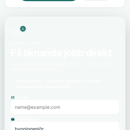
BEVAKA JOBB
Få liknande jobb direkt
Få nya tjänster inom byggingenjör i Gävleborgs län
skickade till din inkorg.
Kostnadsfritt
Anpassat efter yrke och plats
Du kan avsluta när som helst
E-post
Yrke eller roll