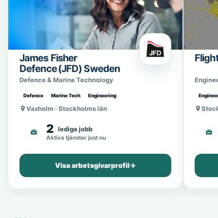
James Fisher
Fligh
Defence (JFD) Sweden
Defence & Marine Technology
Engine
Defence
Marine Tech
Engineering
Enginee
Vaxholm · Stockholms län
Stoc
2
lediga jobb
Aktiva tjänster just nu
Visa arbetsgivarprofil
→