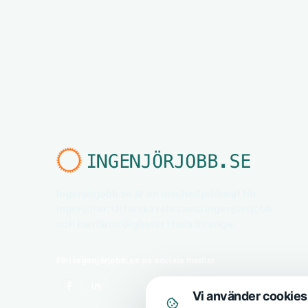
Ingenjörjobb.se är en nischad jobbsajt för
ingenjörer. Utforska relevanta ingenjörsjobb
och karriärmöjligheter i hela Sverige.
Följ ingenjörjobb.se på sociala medier
Vi använder cookies