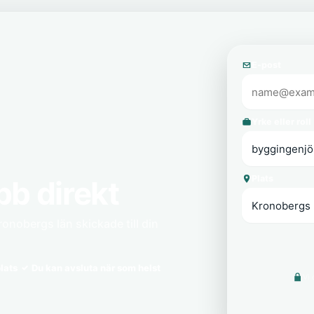
E-post
Yrke eller roll
Plats
bb direkt
onobergs län skickade till din
lats
Du kan avsluta när som helst
Vi 