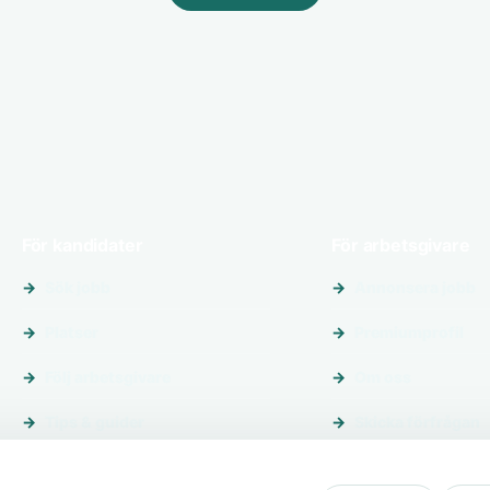
För kandidater
För arbetsgivare
Sök jobb
Annonsera jobb
Platser
Premiumprofil
Följ arbetsgivare
Om oss
Tips & guider
Skicka förfrågan