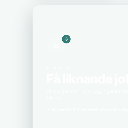
BEVAKA JOBB
Få liknande jo
Få nya tjänster inom byggingenjör i Kr
inkorg.
Kostnadsfritt
Anpassat efter yrke och p