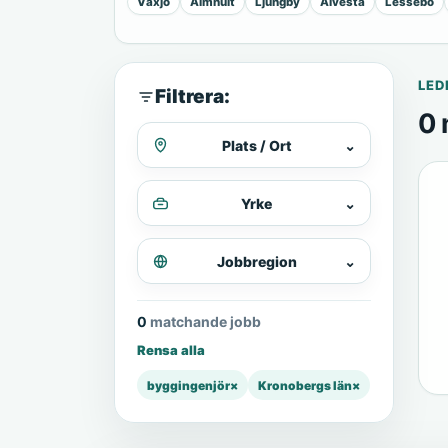
Växjö
Älmhult
Ljungby
Alvesta
Lessebo
LED
Filtrera:
0 
Plats / Ort
⌄
Yrke
⌄
Jobbregion
⌄
0 matchande jobb
Rensa alla
byggingenjör
×
Kronobergs län
×