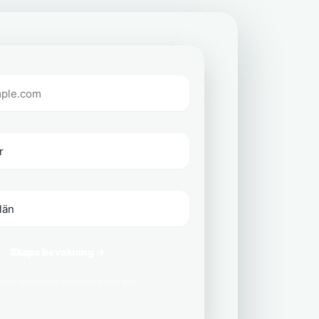
Skapa bevakning →
delar aldrig din e-post med tredje part.