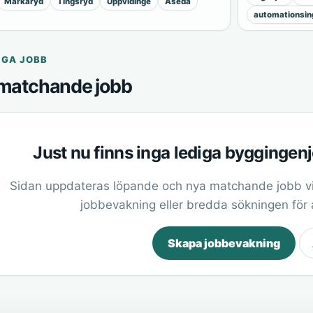
Markaryd
Tingsryd
Uppvidinge
Åseda
automationsin
IGA JOBB
matchande jobb
Just nu finns inga lediga byggingen
Sidan uppdateras löpande och nya matchande jobb vi
jobbevakning eller bredda sökningen för at
Skapa jobbevakning