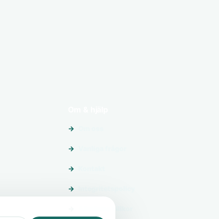
Om & hjälp
Om oss
Vanliga frågor
Kontakt
Integritetspolicy
Allmänna villkor