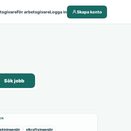
etsgivare
För arbetsgivare
Logga in
Skapa konto
Sök jobb
EN
kiningenjör
elkraftsingenjör