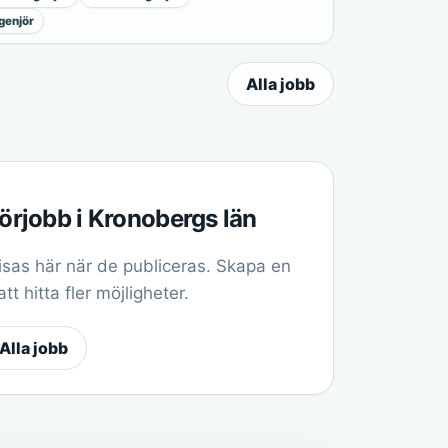
genjör
Alla jobb
jörjobb i Kronobergs län
sas här när de publiceras. Skapa en
t hitta fler möjligheter.
Alla jobb