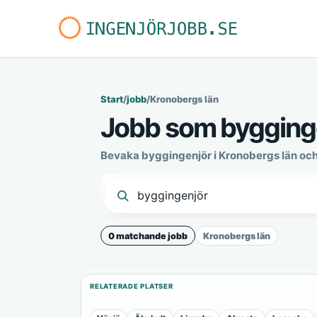
Start
/
jobb
/
Kronobergs län
Jobb som bygginge
Bevaka byggingenjör i Kronobergs län och
0 matchande jobb
Kronobergs län
RELATERADE PLATSER