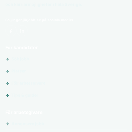
och karriärmöjligheter i hela Sverige.
Följ ingenjörjobb.se på sociala medier
För kandidater
Sök jobb
Platser
Följ arbetsgivare
Tips & guider
För arbetsgivare
Annonsera jobb