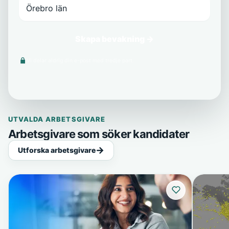
Skapa bevakning →
Vi delar aldrig din e-post med tredje part.
UTVALDA ARBETSGIVARE
Arbetsgivare som söker kandidater
Utforska arbetsgivare