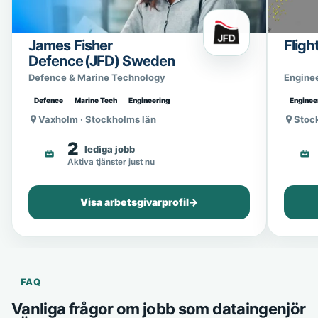
James Fisher
Fligh
Defence (JFD) Sweden
Defence & Marine Technology
Engine
Defence
Marine Tech
Engineering
Enginee
Vaxholm · Stockholms län
Stoc
2
lediga jobb
Aktiva tjänster just nu
Visa arbetsgivarprofil
→
FAQ
Vanliga frågor om jobb som dataingenjör