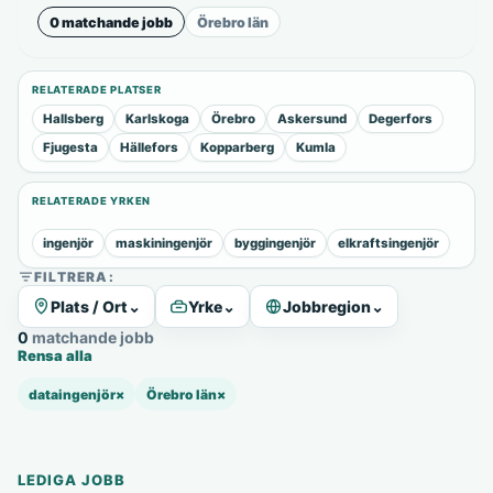
0 matchande jobb
Örebro län
RELATERADE PLATSER
Hallsberg
Karlskoga
Örebro
Askersund
Degerfors
Fjugesta
Hällefors
Kopparberg
Kumla
RELATERADE YRKEN
ingenjör
maskiningenjör
byggingenjör
elkraftsingenjör
FILTRERA:
Plats / Ort
⌄
Yrke
⌄
Jobbregion
⌄
0 matchande jobb
Rensa alla
dataingenjör
×
Örebro län
×
LEDIGA JOBB