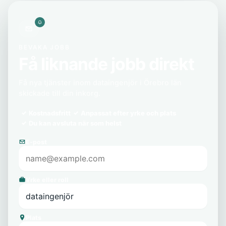
BEVAKA JOBB
Få liknande jobb direkt
Få nya tjänster inom dataingenjör i Örebro län
skickade till din inkorg.
Kostnadsfritt
Anpassat efter yrke och plats
Du kan avsluta när som helst
E-post
Yrke eller roll
Plats