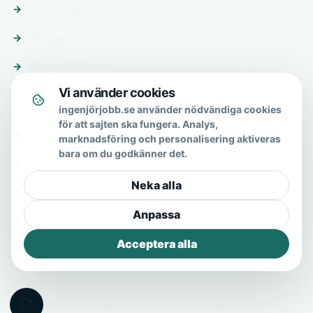
Premiumprofil
Om oss
Skicka förfrågan
Vi använder cookies
Om & hjälp
ingenjörjobb.se använder nödvändiga cookies
för att sajten ska fungera. Analys,
Om oss
marknadsföring och personalisering aktiveras
bara om du godkänner det.
Vanliga frågor
Neka alla
Kontakt
Anpassa
Integritetspolicy
Acceptera alla
Allmänna villkor
© 2026 Ingenjörjobb.se · All Rights Reserved