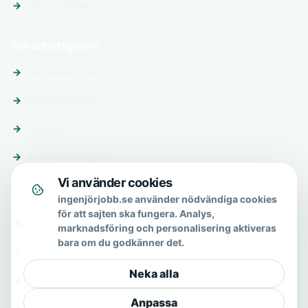
Tips & guider
För arbetsgivare
Annonsera jobb
Premiumprofil
Om oss
Skicka förfrågan
Vi använder cookies
Om & hjälp
ingenjörjobb.se använder nödvändiga cookies
för att sajten ska fungera. Analys,
Om oss
marknadsföring och personalisering aktiveras
bara om du godkänner det.
Vanliga frågor
Neka alla
Kontakt
Anpassa
Integritetspolicy