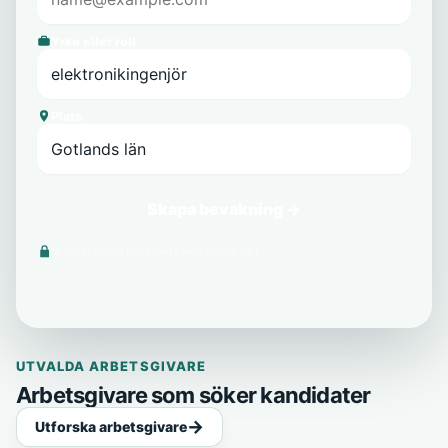
Yrke eller roll
Plats
Skapa bevakning →
Vi delar aldrig din e-post med tredje part.
UTVALDA ARBETSGIVARE
Arbetsgivare som söker kandidater
Utforska arbetsgivare