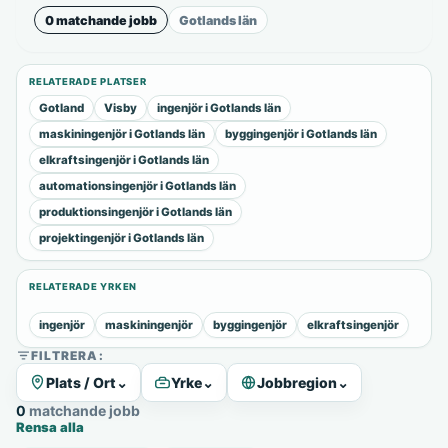
0 matchande jobb
Gotlands län
RELATERADE PLATSER
Gotland
Visby
ingenjör i Gotlands län
maskiningenjör i Gotlands län
byggingenjör i Gotlands län
elkraftsingenjör i Gotlands län
automationsingenjör i Gotlands län
produktionsingenjör i Gotlands län
projektingenjör i Gotlands län
RELATERADE YRKEN
ingenjör
maskiningenjör
byggingenjör
elkraftsingenjör
FILTRERA:
Plats / Ort
⌄
Yrke
⌄
Jobbregion
⌄
0 matchande jobb
Rensa alla