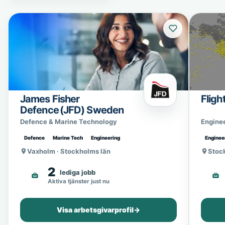
James Fisher
Fligh
Defence (JFD) Sweden
Defence & Marine Technology
Engine
Defence
Marine Tech
Engineering
Enginee
Vaxholm · Stockholms län
Stoc
2
lediga jobb
Aktiva tjänster just nu
Visa arbetsgivarprofil
→