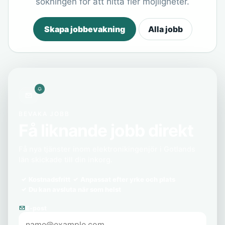
sökningen för att hitta fler möjligheter.
Skapa jobbevakning
Alla jobb
BEVAKA JOBB
Få liknande jobb direkt
Få nya tjänster inom elektronikingenjör i Gotlands
län skickade till din inkorg.
Kostnadsfritt
Anpassat efter yrke och plats
Du kan avsluta när som helst
E-post