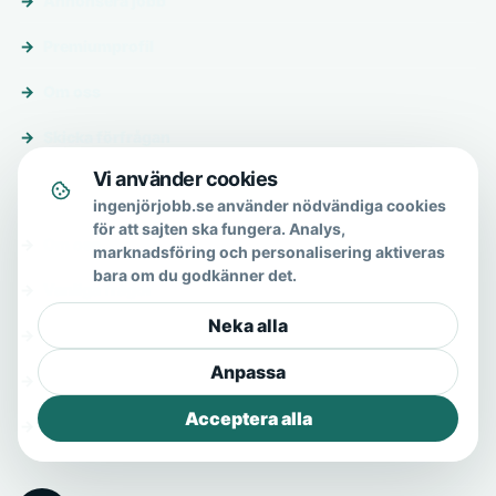
Annonsera jobb
Premiumprofil
Om oss
Skicka förfrågan
Vi använder cookies
Om & hjälp
ingenjörjobb.se använder nödvändiga cookies
för att sajten ska fungera. Analys,
Om oss
marknadsföring och personalisering aktiveras
bara om du godkänner det.
Vanliga frågor
Neka alla
Kontakt
Anpassa
Integritetspolicy
Acceptera alla
Allmänna villkor