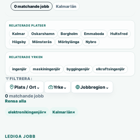
0 matchande jobb
Kalmar län
RELATERADE PLATSER
Kalmar
Oskarshamn
Borgholm
Emmaboda
Hultsfred
Högsby
Mönsterås
Mörbylånga
Nybro
RELATERADE YRKEN
ingenjör
maskiningenjör
byggingenjör
elkraftsingenjör
FILTRERA:
Plats / Ort
⌄
Yrke
⌄
Jobbregion
⌄
0 matchande jobb
Rensa alla
elektronikingenjör
×
Kalmar län
×
LEDIGA JOBB