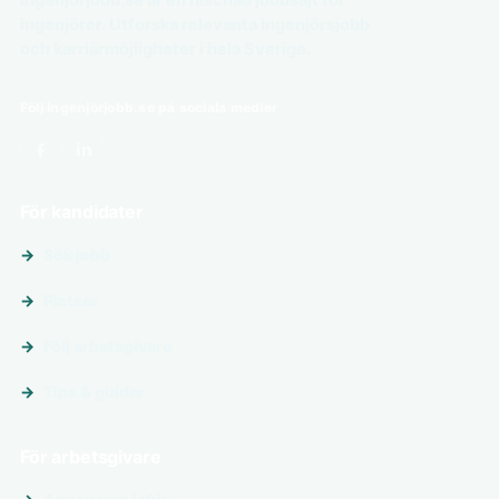
Ingenjörjobb.se är en nischad jobbsajt för
ingenjörer. Utforska relevanta ingenjörsjobb
och karriärmöjligheter i hela Sverige.
Följ ingenjörjobb.se på sociala medier
För kandidater
Sök jobb
Platser
Följ arbetsgivare
Tips & guider
För arbetsgivare