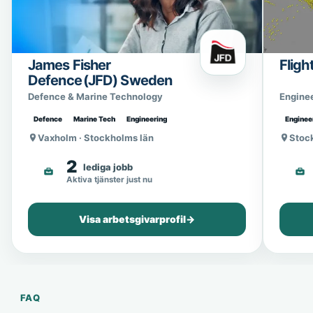
James Fisher
Fligh
Defence (JFD) Sweden
Defence & Marine Technology
Engine
Defence
Marine Tech
Engineering
Enginee
Vaxholm · Stockholms län
Stoc
2
lediga jobb
Aktiva tjänster just nu
Visa arbetsgivarprofil
→
FAQ