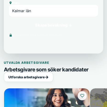
Plats
Skapa bevakning →
Vi delar aldrig din e-post med tredje part.
UTVALDA ARBETSGIVARE
Arbetsgivare som söker kandidater
Utforska arbetsgivare