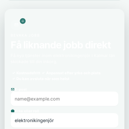
BEVAKA JOBB
Få liknande jobb direkt
Få nya tjänster inom elektronikingenjör i Kalmar län
skickade till din inkorg.
Kostnadsfritt
Anpassat efter yrke och plats
Du kan avsluta när som helst
E-post
Yrke eller roll