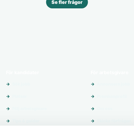
Se fler frågor
För kandidater
För arbetsgivare
Sök jobb
Annonsera jobb
Platser
Premiumprofil
Följ arbetsgivare
Om oss
Tips & guider
Skicka förfrågan