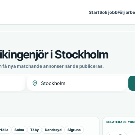
Start
Sök jobb
Följ arb
ikingenjör i Stockholm
h få nya matchande annonser när de publiceras.
RELATERADE YRK
rfälla
Solna
Täby
Danderyd
Sigtuna