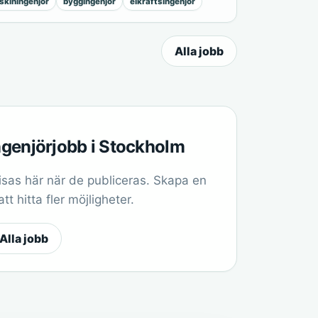
kiningenjör
byggingenjör
elkraftsingenjör
Alla jobb
ingenjörjobb i Stockholm
sas här när de publiceras. Skapa en
t hitta fler möjligheter.
Alla jobb