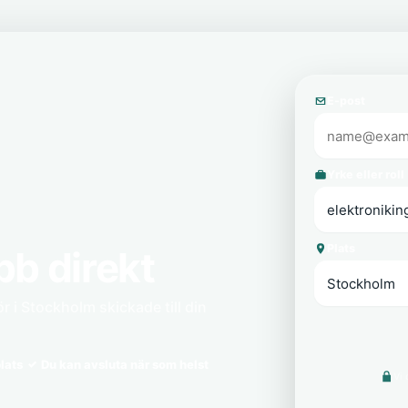
E-post
Yrke eller roll
Plats
bb direkt
r i Stockholm skickade till din
lats
Du kan avsluta när som helst
Vi 