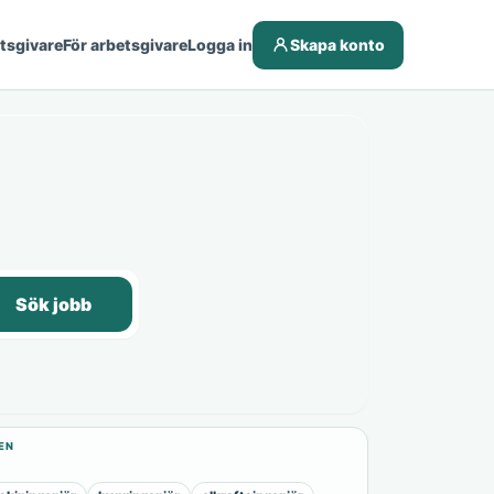
etsgivare
För arbetsgivare
Logga in
Skapa konto
Sök jobb
EN