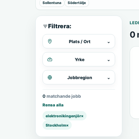
Sollentuna
Södertälje
LED
Filtrera:
0 
Plats / Ort
⌄
Yrke
⌄
Jobbregion
⌄
0 matchande jobb
Rensa alla
elektronikingenjör
×
Stockholm
×