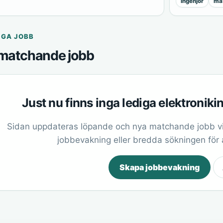
ingenjör
mas
IGA JOBB
matchande jobb
Just nu finns inga lediga elektronik
Sidan uppdateras löpande och nya matchande jobb vi
jobbevakning eller bredda sökningen för at
Skapa jobbevakning