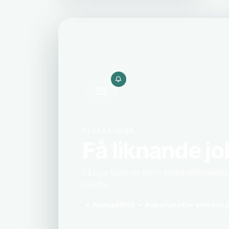
BEVAKA JOBB
Få liknande jo
Få nya tjänster inom elektronikingenjö
inkorg.
Kostnadsfritt
Anpassat efter yrke och p