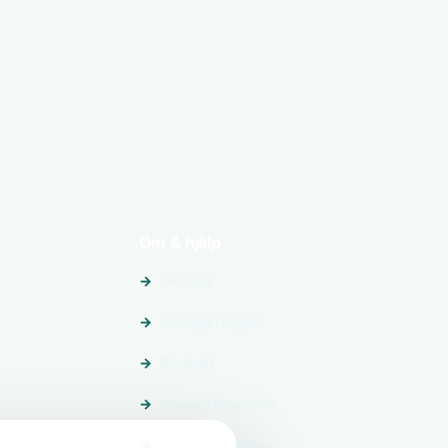
Om & hjälp
Om oss
Vanliga frågor
Kontakt
Integritetspolicy
Allmänna villkor