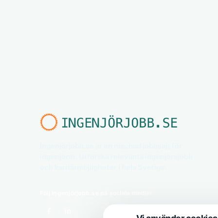
Ingenjörjobb.se är en nischad jobbsajt för
ingenjörer. Utforska relevanta ingenjörsjobb
och karriärmöjligheter i hela Sverige.
Följ ingenjörjobb.se på sociala medier