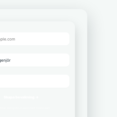
Skapa bevakning →
delar aldrig din e-post med tredje part.