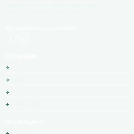
ingenjörer. Utforska relevanta ingenjörsjobb
och karriärmöjligheter i hela Sverige.
Följ ingenjörjobb.se på sociala medier
För kandidater
Sök jobb
Platser
Följ arbetsgivare
Tips & guider
För arbetsgivare
Annonsera jobb