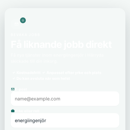
BEVAKA JOBB
Få liknande jobb direkt
Få nya tjänster inom energiingenjör i Härryda
skickade till din inkorg.
Kostnadsfritt
Anpassat efter yrke och plats
Du kan avsluta när som helst
E-post
Yrke eller roll