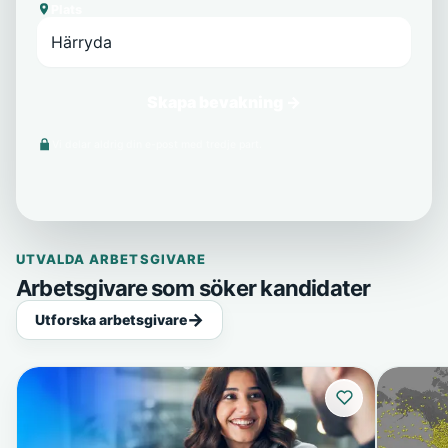
Plats
Skapa bevakning →
Vi delar aldrig din e-post med tredje part.
UTVALDA ARBETSGIVARE
Arbetsgivare som söker kandidater
Utforska arbetsgivare