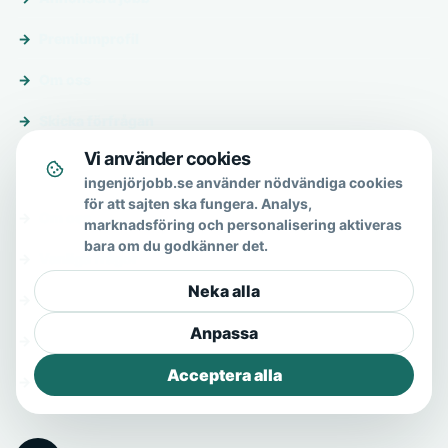
Premiumprofil
Om oss
Skicka förfrågan
Vi använder cookies
Om & hjälp
ingenjörjobb.se använder nödvändiga cookies
för att sajten ska fungera. Analys,
Om oss
marknadsföring och personalisering aktiveras
bara om du godkänner det.
Vanliga frågor
Neka alla
Kontakt
Anpassa
Integritetspolicy
Acceptera alla
Allmänna villkor