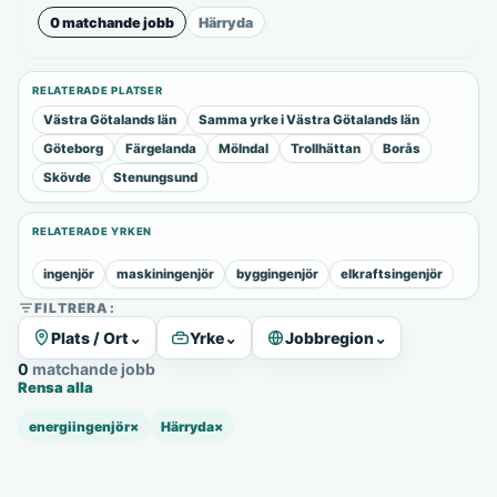
0 matchande jobb
Härryda
RELATERADE PLATSER
Västra Götalands län
Samma yrke i Västra Götalands län
Göteborg
Färgelanda
Mölndal
Trollhättan
Borås
Skövde
Stenungsund
RELATERADE YRKEN
ingenjör
maskiningenjör
byggingenjör
elkraftsingenjör
FILTRERA:
Plats / Ort
⌄
Yrke
⌄
Jobbregion
⌄
0 matchande jobb
Rensa alla
energiingenjör
×
Härryda
×