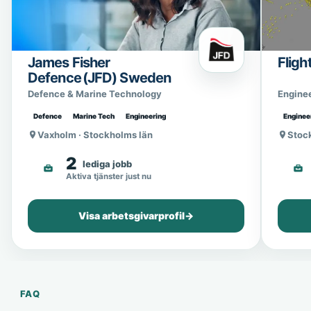
James Fisher
Fligh
Defence (JFD) Sweden
Defence & Marine Technology
Engine
Defence
Marine Tech
Engineering
Enginee
Vaxholm · Stockholms län
Stoc
2
lediga jobb
Aktiva tjänster just nu
Visa arbetsgivarprofil
→
FAQ