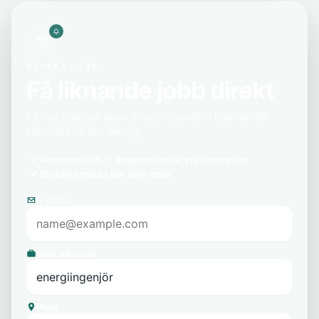
BEVAKA JOBB
Få liknande jobb direkt
Få nya tjänster inom energiingenjör i Kalmar län
skickade till din inkorg.
Kostnadsfritt
Anpassat efter yrke och plats
Du kan avsluta när som helst
E-post
Yrke eller roll
Plats