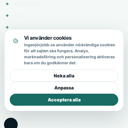
Premiumprofil
Om oss
Skicka förfrågan
Vi använder cookies
Om & hjälp
ingenjörjobb.se använder nödvändiga cookies
för att sajten ska fungera. Analys,
Om oss
marknadsföring och personalisering aktiveras
bara om du godkänner det.
Vanliga frågor
Neka alla
Kontakt
Anpassa
Integritetspolicy
Acceptera alla
Allmänna villkor
© 2026 Ingenjörjobb.se · All Rights Reserved