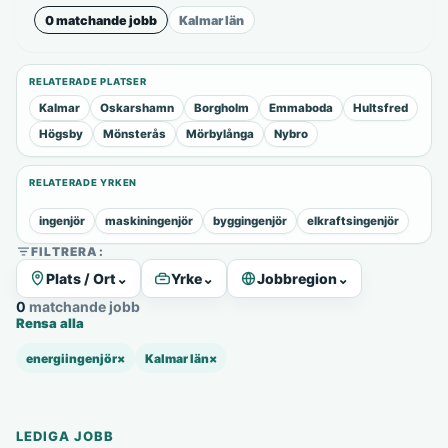
0 matchande jobb
Kalmar län
RELATERADE PLATSER
Kalmar
Oskarshamn
Borgholm
Emmaboda
Hultsfred
Högsby
Mönsterås
Mörbylånga
Nybro
RELATERADE YRKEN
ingenjör
maskiningenjör
byggingenjör
elkraftsingenjör
FILTRERA:
Plats / Ort
⌄
Yrke
⌄
Jobbregion
⌄
0 matchande jobb
Rensa alla
energiingenjör
×
Kalmar län
×
LEDIGA JOBB