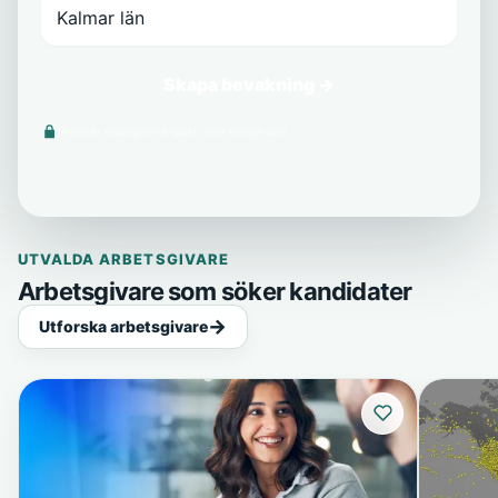
Skapa bevakning →
Vi delar aldrig din e-post med tredje part.
UTVALDA ARBETSGIVARE
Arbetsgivare som söker kandidater
Utforska arbetsgivare