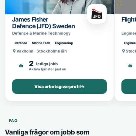
James Fisher
Fligh
Defence (JFD) Sweden
Defence & Marine Technology
Engine
Defence
Marine Tech
Engineering
Enginee
Vaxholm · Stockholms län
Stoc
2
lediga jobb
Aktiva tjänster just nu
Visa arbetsgivarprofil
→
FAQ
Vanliga frågor om jobb som