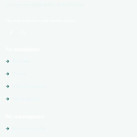
och karriärmöjligheter i hela Sverige.
Följ ingenjörjobb.se på sociala medier
För kandidater
Sök jobb
Platser
Följ arbetsgivare
Tips & guider
För arbetsgivare
Annonsera jobb