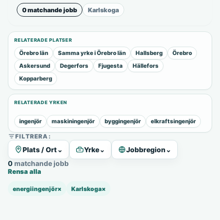
0 matchande jobb
Karlskoga
RELATERADE PLATSER
Örebro län
Samma yrke i Örebro län
Hallsberg
Örebro
Askersund
Degerfors
Fjugesta
Hällefors
Kopparberg
RELATERADE YRKEN
ingenjör
maskiningenjör
byggingenjör
elkraftsingenjör
FILTRERA:
Plats / Ort
⌄
Yrke
⌄
Jobbregion
⌄
0 matchande jobb
Rensa alla
energiingenjör
×
Karlskoga
×