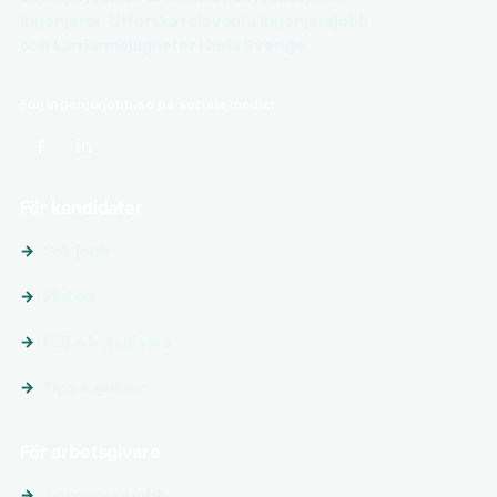
ingenjörer. Utforska relevanta ingenjörsjobb
och karriärmöjligheter i hela Sverige.
Följ ingenjörjobb.se på sociala medier
För kandidater
Sök jobb
Platser
Följ arbetsgivare
Tips & guider
För arbetsgivare
Annonsera jobb