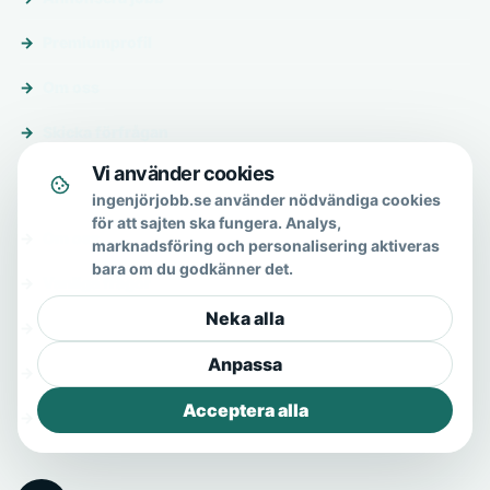
Premiumprofil
Om oss
Skicka förfrågan
Vi använder cookies
Om & hjälp
ingenjörjobb.se använder nödvändiga cookies
för att sajten ska fungera. Analys,
Om oss
marknadsföring och personalisering aktiveras
bara om du godkänner det.
Vanliga frågor
Neka alla
Kontakt
Anpassa
Integritetspolicy
Acceptera alla
Allmänna villkor