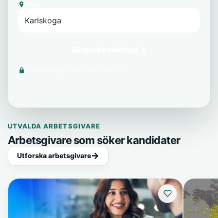
Plats
Skapa bevakning →
Vi delar aldrig din e-post med tredje part.
UTVALDA ARBETSGIVARE
Arbetsgivare som söker kandidater
Utforska arbetsgivare