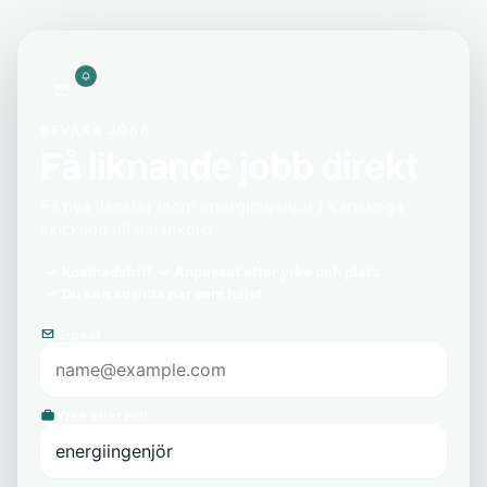
BEVAKA JOBB
Få liknande jobb direkt
Få nya tjänster inom energiingenjör i Karlskoga
skickade till din inkorg.
Kostnadsfritt
Anpassat efter yrke och plats
Du kan avsluta när som helst
E-post
Yrke eller roll