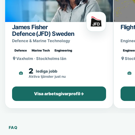
James Fisher
Fligh
Defence (JFD) Sweden
Defence & Marine Technology
Engine
Defence
Marine Tech
Engineering
Enginee
Vaxholm · Stockholms län
Stoc
2
lediga jobb
Aktiva tjänster just nu
Visa arbetsgivarprofil
→
FAQ