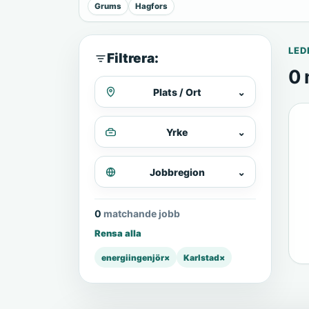
Grums
Hagfors
LED
Filtrera:
0 
Plats / Ort
⌄
Yrke
⌄
Jobbregion
⌄
0 matchande jobb
Rensa alla
energiingenjör
×
Karlstad
×