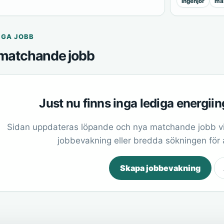
ingenjör
mas
IGA JOBB
matchande jobb
Just nu finns inga lediga energiin
Sidan uppdateras löpande och nya matchande jobb vi
jobbevakning eller bredda sökningen för at
Skapa jobbevakning