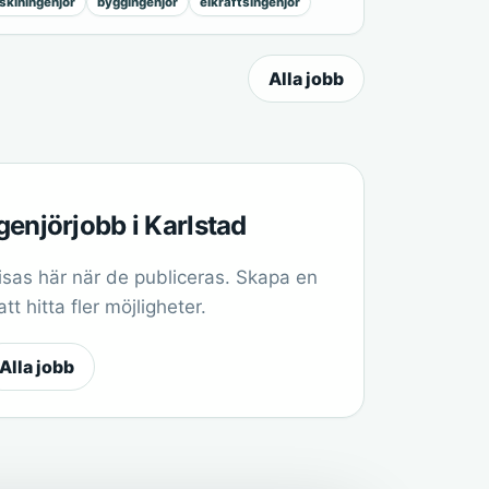
kiningenjör
byggingenjör
elkraftsingenjör
Alla jobb
genjörjobb i Karlstad
sas här när de publiceras. Skapa en
t hitta fler möjligheter.
Alla jobb