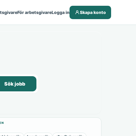
etsgivare
För arbetsgivare
Logga in
Skapa konto
Sök jobb
EN