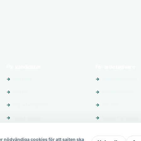
För kandidater
För arbetsgivare
Sök jobb
Annonsera jobb
Platser
Premiumprofil
Följ arbetsgivare
Om oss
Tips & guider
Skicka förfrågan
r nödvändiga cookies för att sajten ska