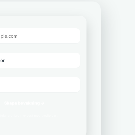
Skapa bevakning →
delar aldrig din e-post med tredje part.