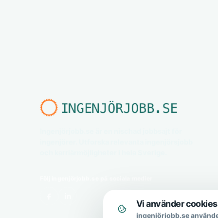
Ingenjörjobb.se är en nischad jobbsajt för
ingenjörer. Utforska relevanta ingenjörsjobb
och karriärmöjligheter i hela Sverige.
Följ ingenjörjobb.se på sociala medier
Vi använder cookies
ingenjörjobb.se använde