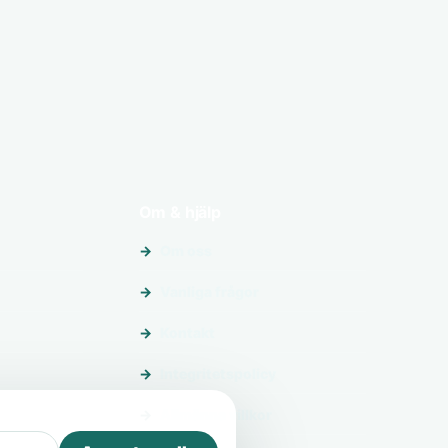
Om & hjälp
Om oss
Vanliga frågor
Kontakt
Integritetspolicy
Allmänna villkor