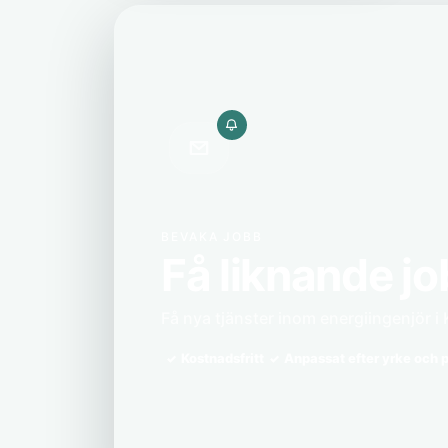
BEVAKA JOBB
Få liknande jo
Få nya tjänster inom energiingenjör i K
Kostnadsfritt
Anpassat efter yrke och p