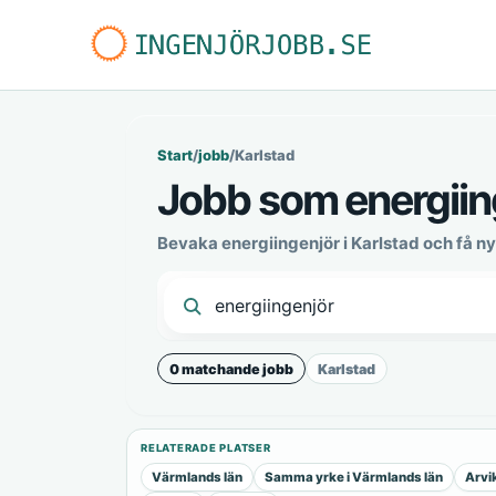
Start
/
jobb
/
Karlstad
Jobb som energiing
Bevaka energiingenjör i Karlstad och få 
0 matchande jobb
Karlstad
RELATERADE PLATSER
Värmlands län
Samma yrke i Värmlands län
Arvi