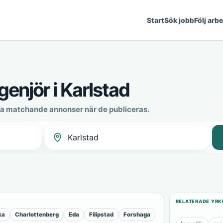
Start
Sök jobb
Följ arb
enjör i Karlstad
nya matchande annonser när de publiceras.
RELATERADE YRK
ka
Charlottenberg
Eda
Filipstad
Forshaga