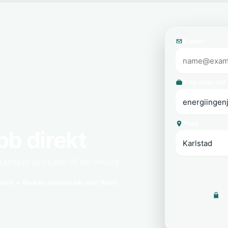
E-post
Yrke eller roll
Plats
bb direkt
arlstad skickade till din inkorg.
lats
Du kan avsluta när som helst
Vi 