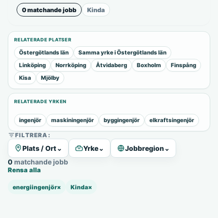
0 matchande jobb
Kinda
RELATERADE PLATSER
Östergötlands län
Samma yrke i Östergötlands län
Linköping
Norrköping
Åtvidaberg
Boxholm
Finspång
Kisa
Mjölby
RELATERADE YRKEN
ingenjör
maskiningenjör
byggingenjör
elkraftsingenjör
FILTRERA:
Plats / Ort
⌄
Yrke
⌄
Jobbregion
⌄
0 matchande jobb
Rensa alla
energiingenjör
×
Kinda
×