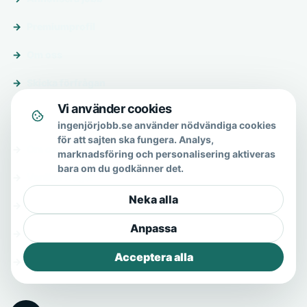
Premiumprofil
Om oss
Skicka förfrågan
Vi använder cookies
Om & hjälp
ingenjörjobb.se använder nödvändiga cookies
för att sajten ska fungera. Analys,
Om oss
marknadsföring och personalisering aktiveras
bara om du godkänner det.
Vanliga frågor
Neka alla
Kontakt
Anpassa
Integritetspolicy
Acceptera alla
Allmänna villkor