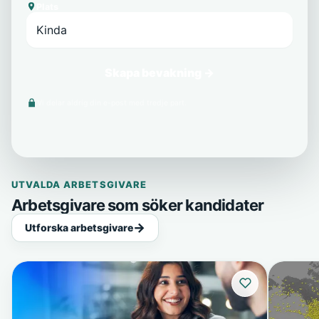
Plats
Skapa bevakning →
Vi delar aldrig din e-post med tredje part.
UTVALDA ARBETSGIVARE
Arbetsgivare som söker kandidater
Utforska arbetsgivare