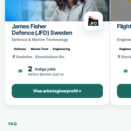
James Fisher
Fligh
Defence (JFD) Sweden
Defence & Marine Technology
Engine
Defence
Marine Tech
Engineering
Enginee
Vaxholm · Stockholms län
Stoc
2
lediga jobb
Aktiva tjänster just nu
Visa arbetsgivarprofil
→
FAQ