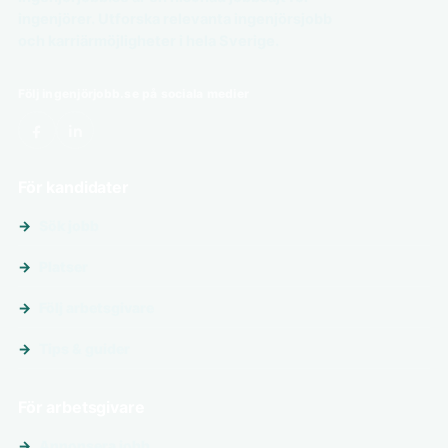
ingenjörer. Utforska relevanta ingenjörsjobb
och karriärmöjligheter i hela Sverige.
Följ ingenjörjobb.se på sociala medier
För kandidater
Sök jobb
Platser
Följ arbetsgivare
Tips & guider
För arbetsgivare
Annonsera jobb