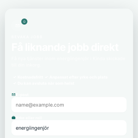
BEVAKA JOBB
Få liknande jobb direkt
Få nya tjänster inom energiingenjör i Kinda skickade
till din inkorg.
Kostnadsfritt
Anpassat efter yrke och plats
Du kan avsluta när som helst
E-post
Yrke eller roll