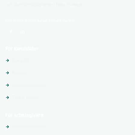
och karriärmöjligheter i hela Sverige.
Följ ingenjörjobb.se på sociala medier
För kandidater
Sök jobb
Platser
Följ arbetsgivare
Tips & guider
För arbetsgivare
Annonsera jobb