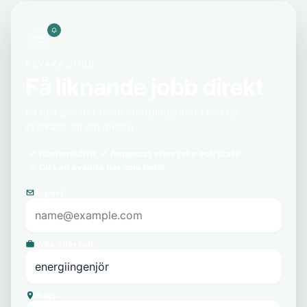
BEVAKA JOBB
Få liknande jobb direkt
Få nya tjänster inom energiingenjör i Nässjö
skickade till din inkorg.
Kostnadsfritt
Anpassat efter yrke och plats
Du kan avsluta när som helst
E-post
Yrke eller roll
Plats