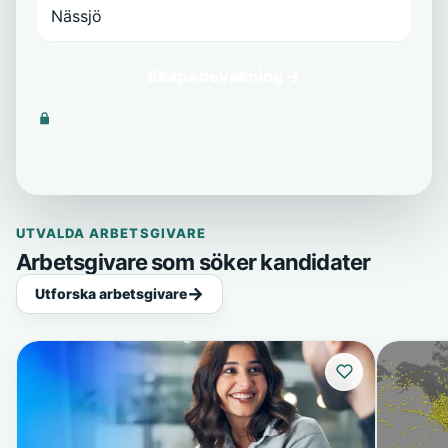
Skapa bevakning →
Vi delar aldrig din e-post med tredje part.
UTVALDA ARBETSGIVARE
Arbetsgivare som söker kandidater
Utforska arbetsgivare