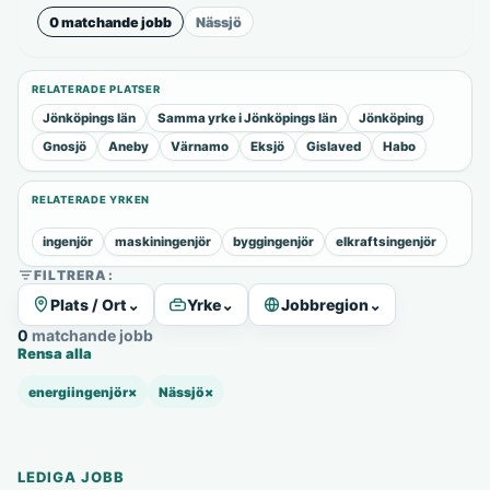
0 matchande jobb
Nässjö
RELATERADE PLATSER
Jönköpings län
Samma yrke i Jönköpings län
Jönköping
Gnosjö
Aneby
Värnamo
Eksjö
Gislaved
Habo
RELATERADE YRKEN
ingenjör
maskiningenjör
byggingenjör
elkraftsingenjör
FILTRERA:
Plats / Ort
⌄
Yrke
⌄
Jobbregion
⌄
0 matchande jobb
Rensa alla
energiingenjör
×
Nässjö
×
LEDIGA JOBB