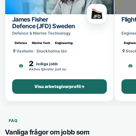
James Fisher
Fligh
Defence (JFD) Sweden
Defence & Marine Technology
Engine
Defence
Marine Tech
Engineering
Enginee
Vaxholm · Stockholms län
Stoc
2
lediga jobb
Aktiva tjänster just nu
Visa arbetsgivarprofil
→
FAQ
Vanliga frågor om jobb som