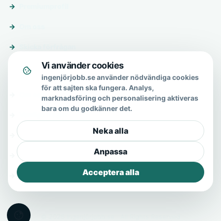
Premiumprofil
Om oss
Skicka förfrågan
Vi använder cookies
Om & hjälp
ingenjörjobb.se använder nödvändiga cookies
för att sajten ska fungera. Analys,
Om oss
marknadsföring och personalisering aktiveras
bara om du godkänner det.
Vanliga frågor
Neka alla
Kontakt
Anpassa
Integritetspolicy
Acceptera alla
Allmänna villkor
© 2026 Ingenjörjobb.se · All Rights Reserved