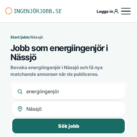
Logga in
Start
/
jobb
/
Nässjö
Jobb som energiingenjör i
Nässjö
Bevaka energiingenjör i Nässjö och få nya
matchande annonser när de publiceras.
Sök jobb