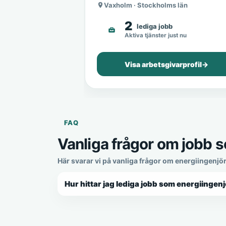
Vaxholm · Stockholms län
2
lediga jobb
Aktiva tjänster just nu
Visa arbetsgivarprofil
→
FAQ
Vanliga frågor om jobb s
Här svarar vi på vanliga frågor om energiingenjö
Hur hittar jag lediga jobb som energiingenj