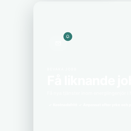
BEVAKA JOBB
Få liknande jo
Få nya tjänster inom energiingenjör i 
Kostnadsfritt
Anpassat efter yrke och p