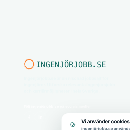
Ingenjörjobb.se är en nischad jobbsajt för
ingenjörer. Utforska relevanta ingenjörsjobb
och karriärmöjligheter i hela Sverige.
Följ ingenjörjobb.se på sociala medier
Vi använder cookies
ingenjörjobb.se använde