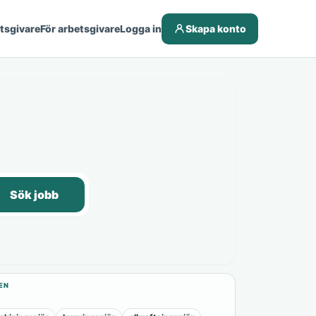
etsgivare
För arbetsgivare
Logga in
Skapa konto
Sök jobb
EN