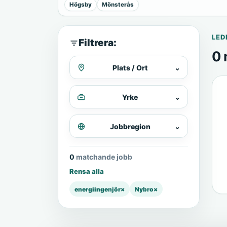
Högsby
Mönsterås
LED
Filtrera:
0 
Plats / Ort
⌄
Yrke
⌄
Jobbregion
⌄
0 matchande jobb
Rensa alla
energiingenjör
×
Nybro
×