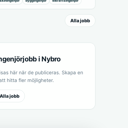
kiningenjör
byggingenjör
elkraftsingenjör
Alla jobb
ingenjörjobb i Nybro
sas här när de publiceras. Skapa en
t hitta fler möjligheter.
Alla jobb