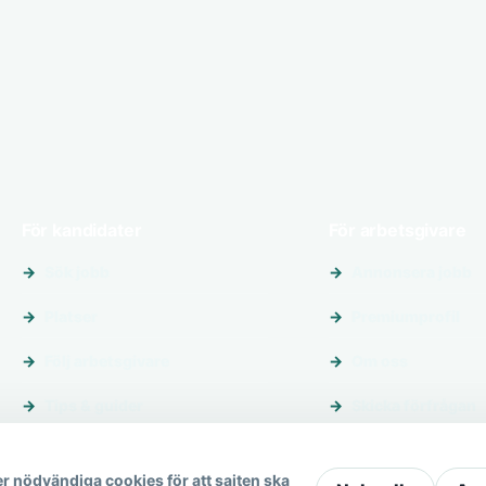
För kandidater
För arbetsgivare
Sök jobb
Annonsera jobb
Platser
Premiumprofil
Följ arbetsgivare
Om oss
Tips & guider
Skicka förfrågan
r nödvändiga cookies för att sajten ska