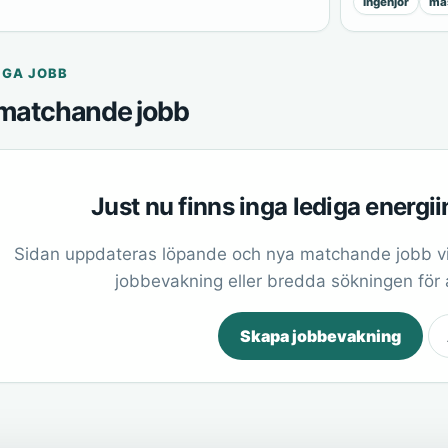
ingenjör
mas
IGA JOBB
matchande jobb
Just nu finns inga lediga energi
Sidan uppdateras löpande och nya matchande jobb vi
jobbevakning eller bredda sökningen för at
Skapa jobbevakning