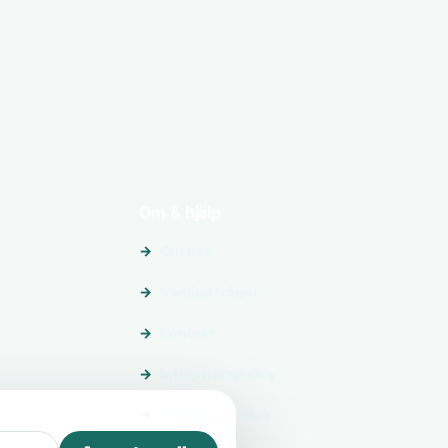
Om & hjälp
Om oss
Vanliga frågor
Kontakt
Integritetspolicy
Allmänna villkor