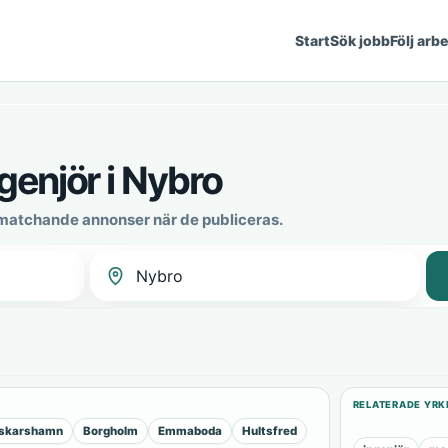
Start
Sök jobb
Följ arb
genjör i Nybro
 matchande annonser när de publiceras.
RELATERADE YRK
skarshamn
Borgholm
Emmaboda
Hultsfred