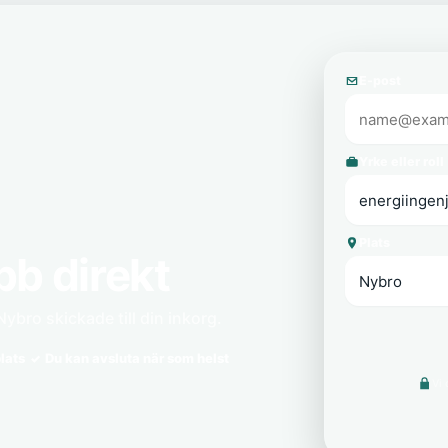
E-post
Yrke eller roll
Plats
bb direkt
Nybro skickade till din inkorg.
lats
Du kan avsluta när som helst
Vi 