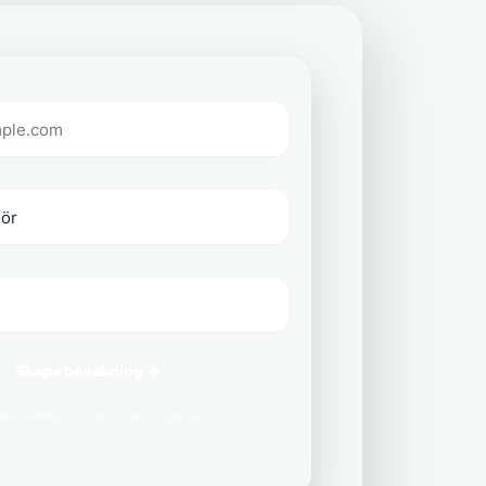
Skapa bevakning →
delar aldrig din e-post med tredje part.