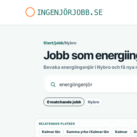
Start
/
jobb
/
Nybro
Jobb som energiin
Bevaka energiingenjör i Nybro och få nya
0 matchande jobb
Nybro
RELATERADE PLATSER
Kalmar län
Samma yrke i Kalmar län
Kalmar
O