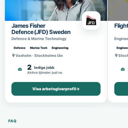
James Fisher
Fligh
Defence (JFD) Sweden
Defence & Marine Technology
Engine
Defence
Marine Tech
Engineering
Enginee
Vaxholm · Stockholms län
Stoc
2
lediga jobb
Aktiva tjänster just nu
Visa arbetsgivarprofil
→
FAQ