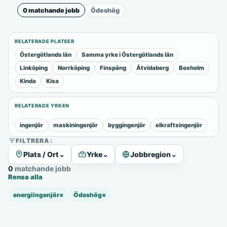
0 matchande jobb
Ödeshög
RELATERADE PLATSER
Östergötlands län
Samma yrke i Östergötlands län
Linköping
Norrköping
Finspång
Åtvidaberg
Boxholm
Kinda
Kisa
RELATERADE YRKEN
ingenjör
maskiningenjör
byggingenjör
elkraftsingenjör
FILTRERA:
Plats / Ort
⌄
Yrke
⌄
Jobbregion
⌄
0 matchande jobb
Rensa alla
energiingenjör
×
Ödeshög
×