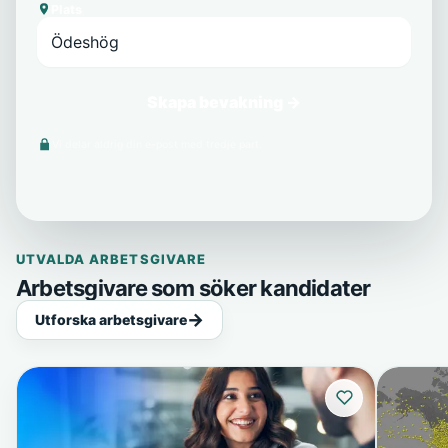
Plats
Skapa bevakning →
Vi delar aldrig din e-post med tredje part.
UTVALDA ARBETSGIVARE
Arbetsgivare som söker kandidater
Utforska arbetsgivare