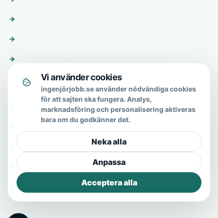
Premiumprofil
Om oss
Skicka förfrågan
Vi använder cookies
Om & hjälp
ingenjörjobb.se använder nödvändiga cookies
för att sajten ska fungera. Analys,
Om oss
marknadsföring och personalisering aktiveras
bara om du godkänner det.
Vanliga frågor
Neka alla
Kontakt
Anpassa
Integritetspolicy
Acceptera alla
Allmänna villkor