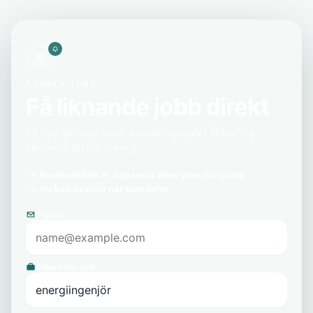
BEVAKA JOBB
Få liknande jobb direkt
Få nya tjänster inom energiingenjör i Ödeshög
skickade till din inkorg.
Kostnadsfritt
Anpassat efter yrke och plats
Du kan avsluta när som helst
E-post
Yrke eller roll