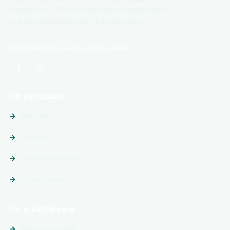
ingenjörer. Utforska relevanta ingenjörsjobb
och karriärmöjligheter i hela Sverige.
Följ ingenjörjobb.se på sociala medier
För kandidater
Sök jobb
Platser
Följ arbetsgivare
Tips & guider
För arbetsgivare
Annonsera jobb