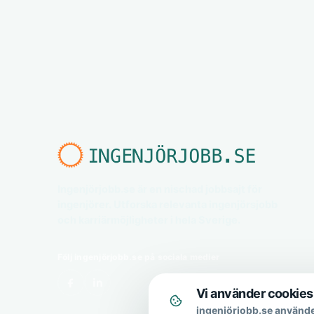
Ingenjörjobb.se är en nischad jobbsajt för
ingenjörer. Utforska relevanta ingenjörsjobb
och karriärmöjligheter i hela Sverige.
Följ ingenjörjobb.se på sociala medier
Vi använder cookies
ingenjörjobb.se använde