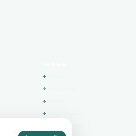
Om & hjälp
Om oss
Vanliga frågor
Kontakt
Integritetspolicy
Allmänna villkor