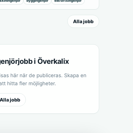
kiningenjör
byggingenjör
elkraftsingenjör
Alla jobb
genjörjobb i Överkalix
sas här när de publiceras. Skapa en
t hitta fler möjligheter.
Alla jobb