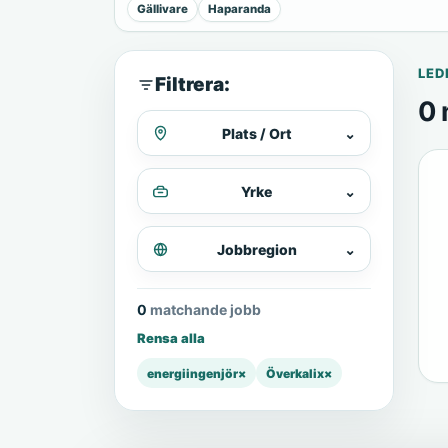
Gällivare
Haparanda
LED
Filtrera:
0 
Plats / Ort
⌄
Yrke
⌄
Jobbregion
⌄
0 matchande jobb
Rensa alla
energiingenjör
×
Överkalix
×