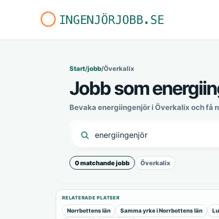
Start
/
jobb
/
Överkalix
Jobb som energiing
Bevaka energiingenjör i Överkalix och få
0 matchande jobb
Överkalix
RELATERADE PLATSER
Norrbottens län
Samma yrke i Norrbottens län
Lu