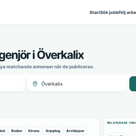
Start
Sök jobb
Följ arb
enjör i Överkalix
 nya matchande annonser när de publiceras.
RELATERADE YRK
leå
Boden
Kiruna
Arjeplog
Arvidsjaur