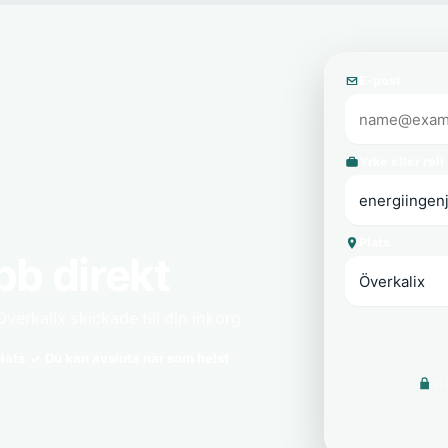
E-post
Yrke eller roll
Plats
bb direkt
verkalix skickade till din inkorg.
lats
Du kan avsluta när som helst
Vi 