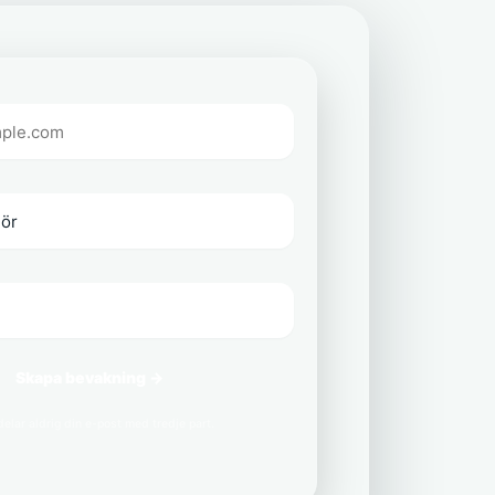
Skapa bevakning →
delar aldrig din e-post med tredje part.