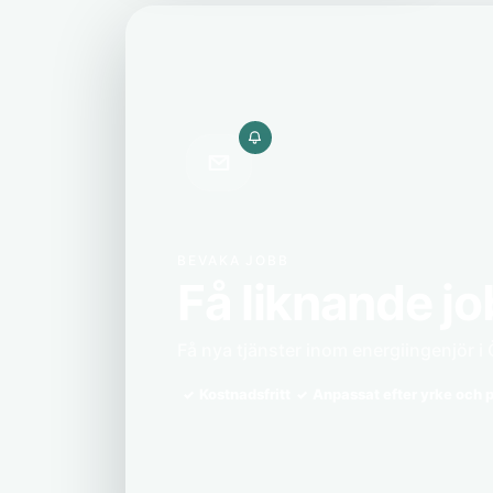
BEVAKA JOBB
Få liknande jo
Få nya tjänster inom energiingenjör i Ö
Kostnadsfritt
Anpassat efter yrke och p