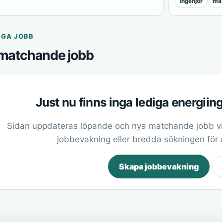
ingenjör
mas
IGA JOBB
matchande jobb
Just nu finns inga lediga energiin
Sidan uppdateras löpande och nya matchande jobb vi
jobbevakning eller bredda sökningen för at
Skapa jobbevakning