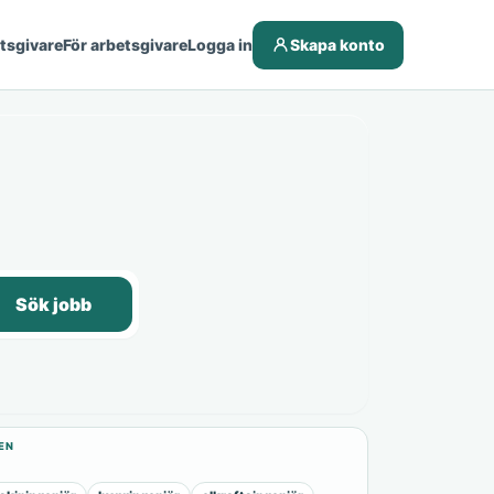
etsgivare
För arbetsgivare
Logga in
Skapa konto
Sök jobb
EN