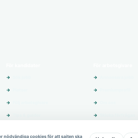
För kandidater
För arbetsgivare
Sök jobb
Annonsera jobb
Platser
Premiumprofil
Följ arbetsgivare
Om oss
Tips & guider
Skicka förfrågan
r nödvändiga cookies för att sajten ska