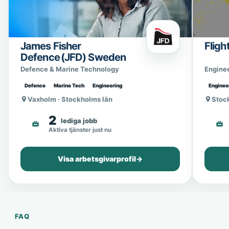
James Fisher
Fligh
Defence (JFD) Sweden
Defence & Marine Technology
Engine
Defence
Marine Tech
Engineering
Enginee
Vaxholm · Stockholms län
Stoc
2
lediga jobb
Aktiva tjänster just nu
Visa arbetsgivarprofil
→
FAQ