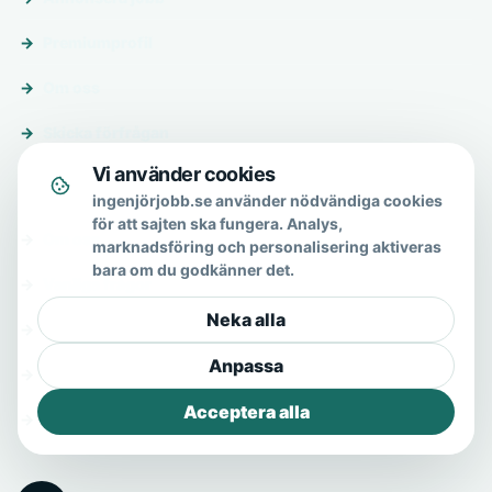
Premiumprofil
Om oss
Skicka förfrågan
Vi använder cookies
Om & hjälp
ingenjörjobb.se använder nödvändiga cookies
för att sajten ska fungera. Analys,
Om oss
marknadsföring och personalisering aktiveras
bara om du godkänner det.
Vanliga frågor
Neka alla
Kontakt
Anpassa
Integritetspolicy
Acceptera alla
Allmänna villkor