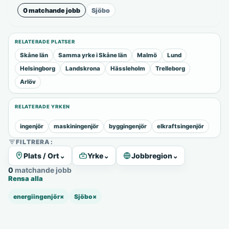
0 matchande jobb
Sjöbo
RELATERADE PLATSER
Skåne län
Samma yrke i Skåne län
Malmö
Lund
Helsingborg
Landskrona
Hässleholm
Trelleborg
Arlöv
RELATERADE YRKEN
ingenjör
maskiningenjör
byggingenjör
elkraftsingenjör
FILTRERA:
Plats / Ort
⌄
Yrke
⌄
Jobbregion
⌄
0 matchande jobb
Rensa alla
energiingenjör
×
Sjöbo
×