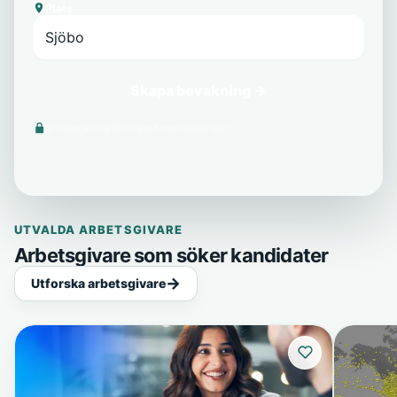
Plats
Skapa bevakning →
Vi delar aldrig din e-post med tredje part.
UTVALDA ARBETSGIVARE
Arbetsgivare som söker kandidater
Utforska arbetsgivare