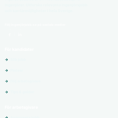
ingenjörer. Utforska relevanta ingenjörsjobb
och karriärmöjligheter i hela Sverige.
Följ ingenjörjobb.se på sociala medier
För kandidater
Sök jobb
Platser
Följ arbetsgivare
Tips & guider
För arbetsgivare
Annonsera jobb