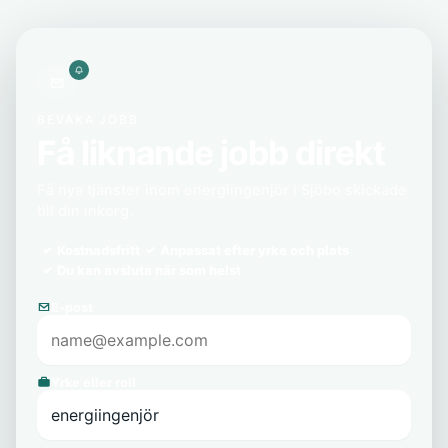
BEVAKA JOBB
Få liknande jobb direkt
Få nya tjänster inom energiingenjör i Sjöbo skickade
till din inkorg.
Kostnadsfritt
Anpassat efter yrke och plats
Du kan avsluta när som helst
E-post
Yrke eller roll