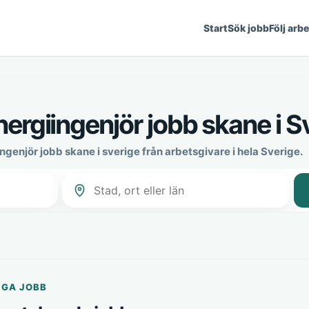
Start
Sök jobb
Följ arb
ergiingenjör jobb skane i S
ngenjör jobb skane i sverige från arbetsgivare i hela Sverige.
IGA JOBB