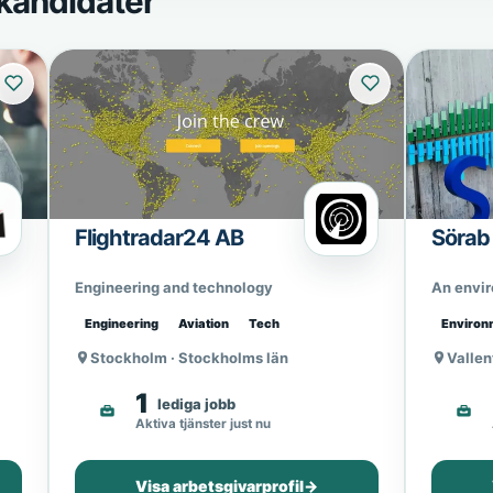
kandidater
Flightradar24 AB
Sörab
Engineering and technology
An envi
Engineering
Aviation
Tech
Environ
Stockholm · Stockholms län
Vallen
1
lediga jobb
Aktiva tjänster just nu
Visa arbetsgivarprofil
→