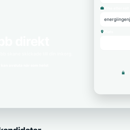
Yrke eller roll
Plats
bb direkt
bb skane skickade till din inkorg.
 kan avsluta när som helst
Vi 