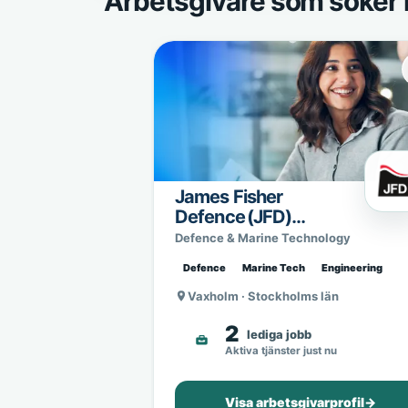
Arbetsgivare som söker 
James Fisher
Defence (JFD)
Sweden
Defence & Marine Technology
Defence
Marine Tech
Engineering
Vaxholm · Stockholms län
2
lediga jobb
Aktiva tjänster just nu
Visa arbetsgivarprofil
→