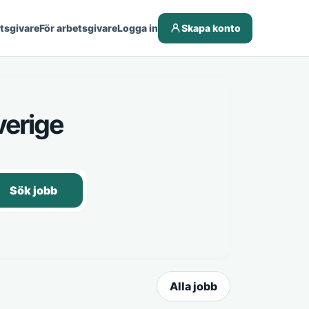
etsgivare
För arbetsgivare
Logga in
Skapa konto
verige
Sök jobb
Alla jobb