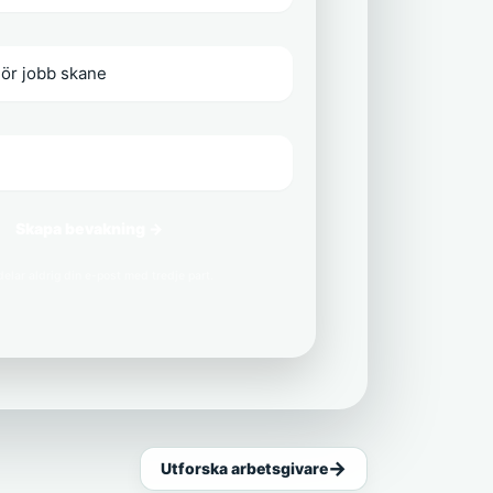
Skapa bevakning →
delar aldrig din e-post med tredje part.
Utforska arbetsgivare