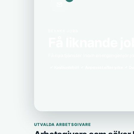
BEVAKA JOBB
Få liknande jo
Få nya tjänster inom energiingenjör jo
Kostnadsfritt
Anpassat efter yrke
Du
UTVALDA ARBETSGIVARE