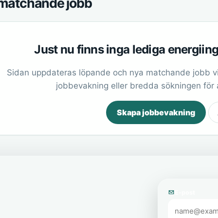
matchande jobb
Just nu finns inga lediga energii
Sidan uppdateras löpande och nya matchande jobb vi
jobbevakning eller bredda sökningen för at
Skapa jobbevakning
E-post