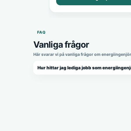
FAQ
Vanliga frågor
Här svarar vi på vanliga frågor om energiingenjö
Hur hittar jag lediga jobb som energiingenj