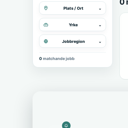
0 
Plats / Ort
⌄
Yrke
⌄
Jobbregion
⌄
0 matchande jobb