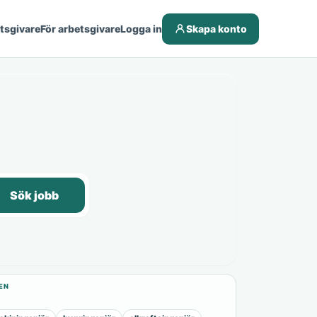
etsgivare
För arbetsgivare
Logga in
Skapa konto
Sök jobb
EN