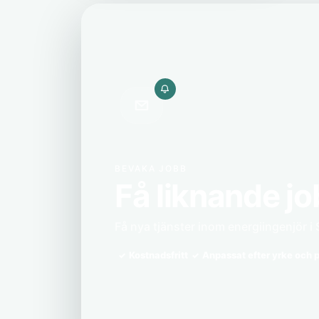
BEVAKA JOBB
Få liknande jo
Få nya tjänster inom energiingenjör i 
Kostnadsfritt
Anpassat efter yrke och p