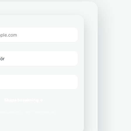
Skapa bevakning →
delar aldrig din e-post med tredje part.