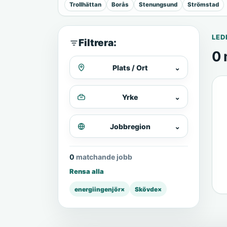
Trollhättan
Borås
Stenungsund
Strömstad
LED
Filtrera:
0 
Plats / Ort
⌄
Yrke
⌄
Jobbregion
⌄
0 matchande jobb
Rensa alla
energiingenjör
×
Skövde
×