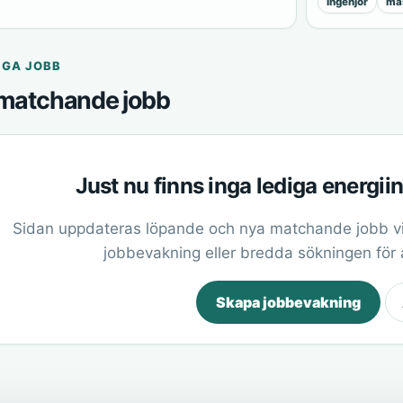
ingenjör
mas
IGA JOBB
matchande jobb
Just nu finns inga lediga energii
Sidan uppdateras löpande och nya matchande jobb vi
jobbevakning eller bredda sökningen för at
Skapa jobbevakning