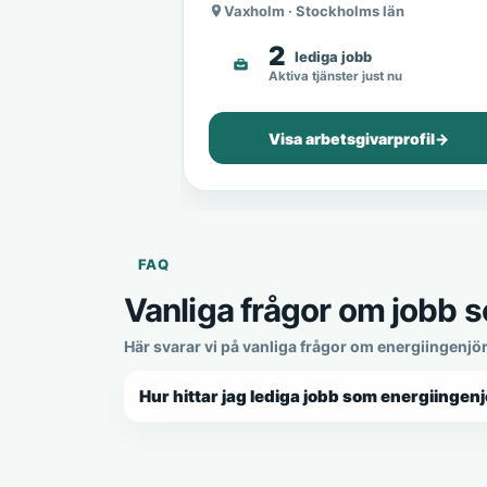
Vaxholm · Stockholms län
2
lediga jobb
Aktiva tjänster just nu
Visa arbetsgivarprofil
→
FAQ
Vanliga frågor om jobb s
Här svarar vi på vanliga frågor om energiingenjö
Hur hittar jag lediga jobb som energiingenj