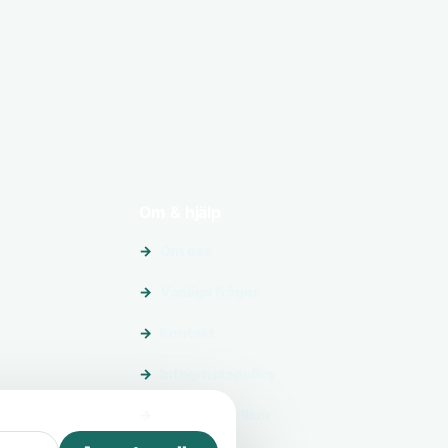
Om & hjälp
Om oss
Vanliga frågor
Kontakt
Integritetspolicy
Allmänna villkor