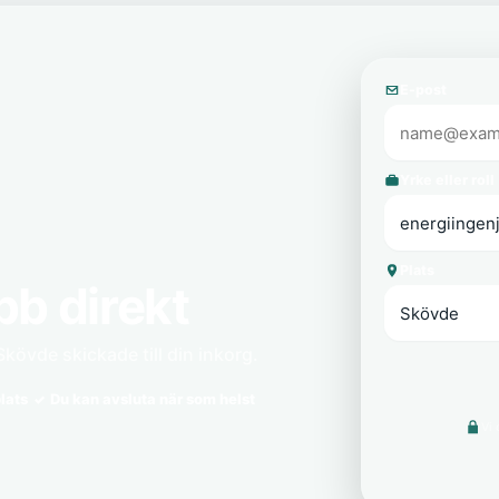
E-post
Yrke eller roll
Plats
bb direkt
Skövde skickade till din inkorg.
lats
Du kan avsluta när som helst
Vi 