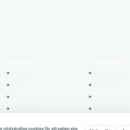
För kandidater
För arbetsgivare
Sök jobb
Annonsera jobb
Platser
Premiumprofil
Följ arbetsgivare
Om oss
Tips & guider
Skicka förfrågan
r nödvändiga cookies för att sajten ska