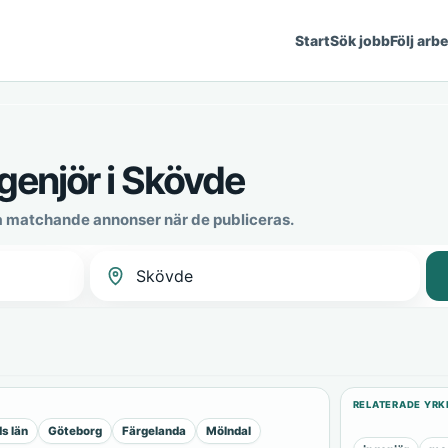
Start
Sök jobb
Följ arb
genjör i Skövde
a matchande annonser när de publiceras.
RELATERADE YRK
s län
Göteborg
Färgelanda
Mölndal