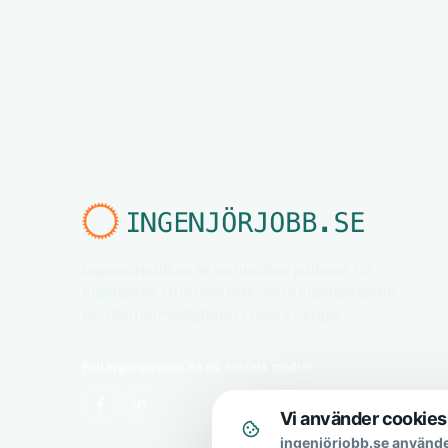
Ingenjörjobb.se är en nischad jobbsajt för
ingenjörer. Utforska relevanta ingenjörsjobb
och karriärmöjligheter i hela Sverige.
Följ ingenjörjobb.se på sociala medier
Vi använder cookies
ingenjörjobb.se använde