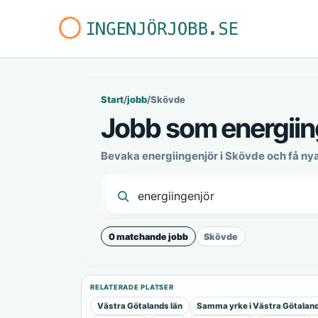
Start
/
jobb
/
Skövde
Jobb som energiin
Bevaka energiingenjör i Skövde och få ny
0 matchande jobb
Skövde
RELATERADE PLATSER
Västra Götalands län
Samma yrke i Västra Götaland