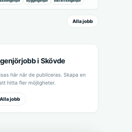
kiningenjör
byggingenjör
elkraftsingenjör
Alla jobb
ngenjörjobb i Skövde
sas här när de publiceras. Skapa en
t hitta fler möjligheter.
Alla jobb