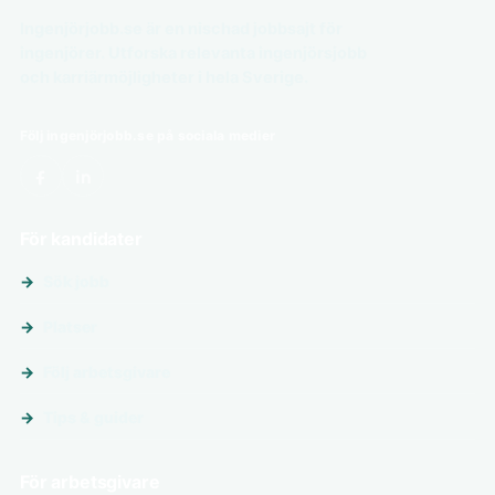
Ingenjörjobb.se är en nischad jobbsajt för
ingenjörer. Utforska relevanta ingenjörsjobb
och karriärmöjligheter i hela Sverige.
Följ ingenjörjobb.se på sociala medier
För kandidater
Sök jobb
Platser
Följ arbetsgivare
Tips & guider
För arbetsgivare