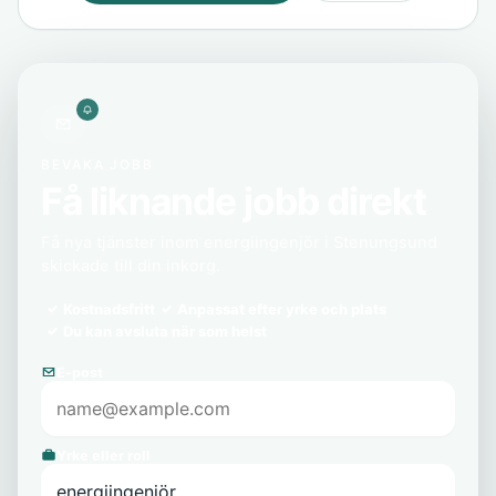
BEVAKA JOBB
Få liknande jobb direkt
Få nya tjänster inom energiingenjör i Stenungsund
skickade till din inkorg.
Kostnadsfritt
Anpassat efter yrke och plats
Du kan avsluta när som helst
E-post
Yrke eller roll