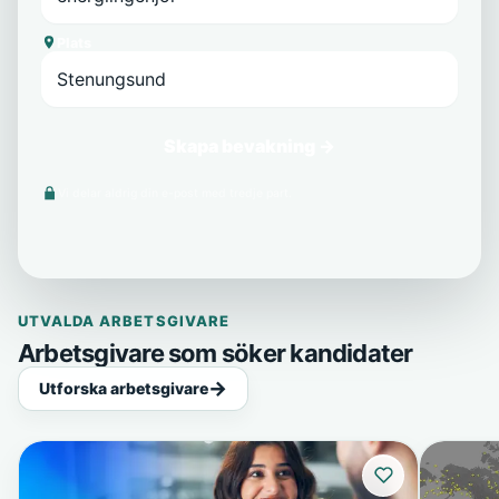
Plats
Skapa bevakning →
Vi delar aldrig din e-post med tredje part.
UTVALDA ARBETSGIVARE
Arbetsgivare som söker kandidater
Utforska arbetsgivare