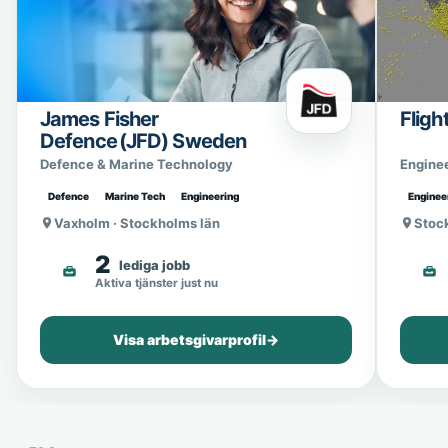
James Fisher
Fligh
Defence (JFD) Sweden
Defence & Marine Technology
Engine
Defence
Marine Tech
Engineering
Enginee
Vaxholm · Stockholms län
Stoc
2
lediga jobb
Aktiva tjänster just nu
Visa arbetsgivarprofil
→