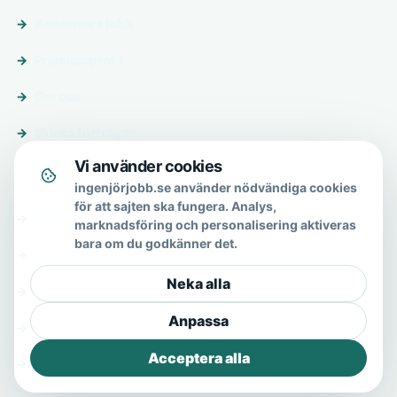
Annonsera jobb
Premiumprofil
Om oss
Skicka förfrågan
Vi använder cookies
Om & hjälp
ingenjörjobb.se använder nödvändiga cookies
för att sajten ska fungera. Analys,
Om oss
marknadsföring och personalisering aktiveras
bara om du godkänner det.
Vanliga frågor
Neka alla
Kontakt
Anpassa
Integritetspolicy
Acceptera alla
Allmänna villkor