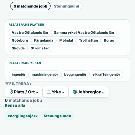
0 matchande jobb
Stenungsund
RELATERADE PLATSER
Västra Götalands län
Samma yrke i Västra Götalands län
Göteborg
Färgelanda
Mölndal
Trollhättan
Borås
Skövde
Strömstad
RELATERADE YRKEN
ingenjör
maskiningenjör
byggingenjör
elkraftsingenjör
FILTRERA:
Plats / Ort
⌄
Yrke
⌄
Jobbregion
⌄
0 matchande jobb
Rensa alla
energiingenjör
×
Stenungsund
×