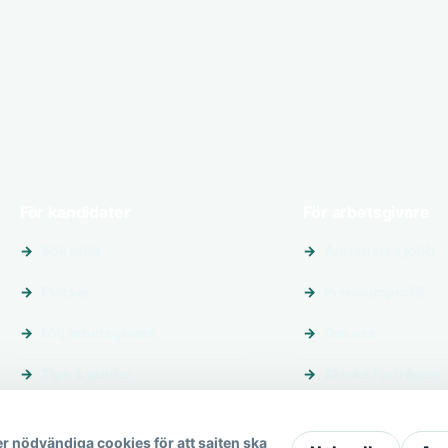
För kandidater
För arbetsgivare
Sök jobb
Annonsera jobb
Platser
Premiumprofil
Följ arbetsgivare
Om oss
Tips & guider
Skicka förfrågan
r nödvändiga cookies för att sajten ska