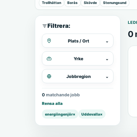
Trollhättan
Borås
Skövde
Stenungsund
LED
Filtrera:
0 
Plats / Ort
⌄
Yrke
⌄
Jobbregion
⌄
0 matchande jobb
Rensa alla
energiingenjör
×
Uddevalla
×