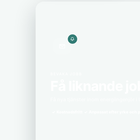
BEVAKA JOBB
Få liknande jo
Få nya tjänster inom energiingenjör i 
Kostnadsfritt
Anpassat efter yrke och p