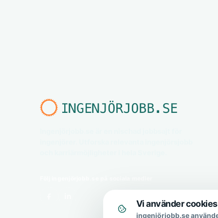
Ingenjörjobb.se är en nischad jobbsajt för
ingenjörer. Utforska relevanta ingenjörsjobb
och karriärmöjligheter i hela Sverige.
Följ ingenjörjobb.se på sociala medier
Vi använder cookies
ingenjörjobb.se använde