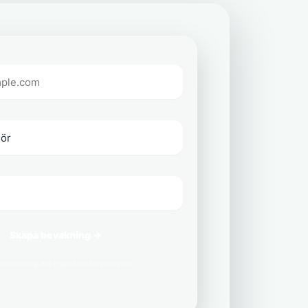
Skapa bevakning →
delar aldrig din e-post med tredje part.