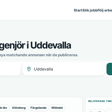
Start
Sök jobb
Följ arb
enjör i Uddevalla
 nya matchande annonser när de publiceras.
RELATERADE YRK
s län
Göteborg
Färgelanda
Mölndal