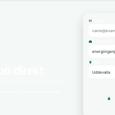
E-post
Yrke eller roll
Plats
bb direkt
Uddevalla skickade till din inkorg.
lats
Du kan avsluta när som helst
Vi 