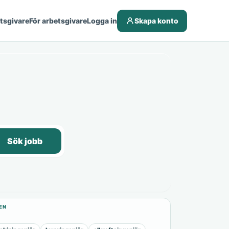
etsgivare
För arbetsgivare
Logga in
Skapa konto
Sök jobb
EN