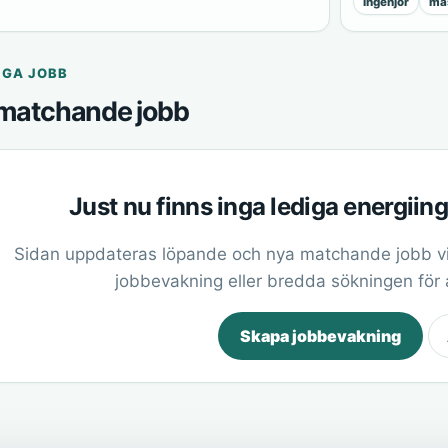
ingenjör
mas
IGA JOBB
matchande jobb
Just nu finns inga lediga energiin
Sidan uppdateras löpande och nya matchande jobb vi
jobbevakning eller bredda sökningen för at
Skapa jobbevakning