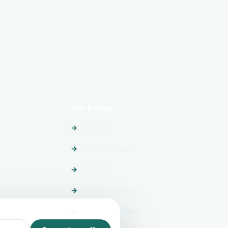
Om & hjälp
Om oss
Vanliga frågor
Kontakt
Integritetspolicy
Allmänna villkor