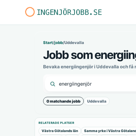
Start
/
jobb
/
Uddevalla
Jobb som energiing
Bevaka energiingenjör i Uddevalla och få
0 matchande jobb
Uddevalla
RELATERADE PLATSER
Västra Götalands län
Samma yrke i Västra Götaland