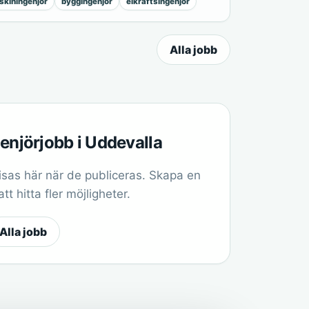
kiningenjör
byggingenjör
elkraftsingenjör
Alla jobb
genjörjobb i Uddevalla
sas här när de publiceras. Skapa en
t hitta fler möjligheter.
Alla jobb