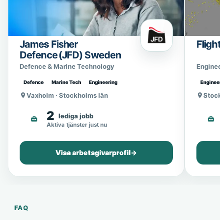
James Fisher
Fligh
Defence (JFD) Sweden
Defence & Marine Technology
Engine
Defence
Marine Tech
Engineering
Enginee
Vaxholm · Stockholms län
Stoc
2
lediga jobb
Aktiva tjänster just nu
Visa arbetsgivarprofil
→
FAQ