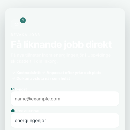
BEVAKA JOBB
Få liknande jobb direkt
Få nya tjänster inom energiingenjör i Uppvidinge
skickade till din inkorg.
Kostnadsfritt
Anpassat efter yrke och plats
Du kan avsluta när som helst
E-post
Yrke eller roll