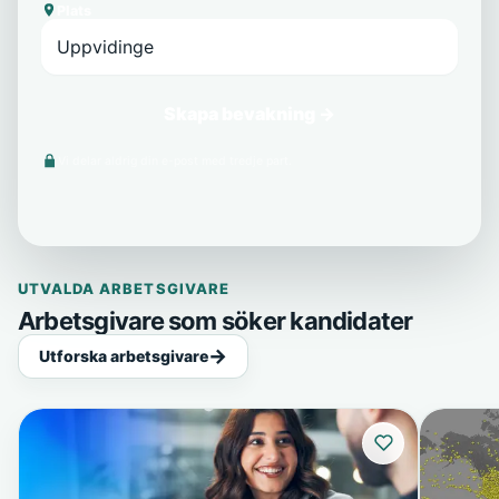
Plats
Skapa bevakning →
Vi delar aldrig din e-post med tredje part.
UTVALDA ARBETSGIVARE
Arbetsgivare som söker kandidater
Utforska arbetsgivare