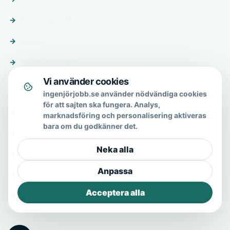
Premiumprofil
Om oss
Skicka förfrågan
Vi använder cookies
Om & hjälp
ingenjörjobb.se använder nödvändiga cookies
för att sajten ska fungera. Analys,
Om oss
marknadsföring och personalisering aktiveras
bara om du godkänner det.
Vanliga frågor
Neka alla
Kontakt
Anpassa
Integritetspolicy
Acceptera alla
Allmänna villkor