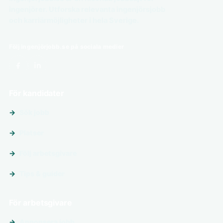
ingenjörer. Utforska relevanta ingenjörsjobb
och karriärmöjligheter i hela Sverige.
Följ ingenjörjobb.se på sociala medier
För kandidater
Sök jobb
Platser
Följ arbetsgivare
Tips & guider
För arbetsgivare
Annonsera jobb