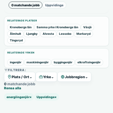
0 matchande jobb
Uppvidinge
RELATERADE PLATSER
Kronobergs län
Samma yrke i Kronobergs län
Växjö
Älmhult
Ljungby
Alvesta
Lessebo
Markaryd
Tingsryd
RELATERADE YRKEN
ingenjör
maskiningenjör
byggingenjör
elkraftsingenjör
FILTRERA:
Plats / Ort
⌄
Yrke
⌄
Jobbregion
⌄
0 matchande jobb
Rensa alla
energiingenjör
×
Uppvidinge
×