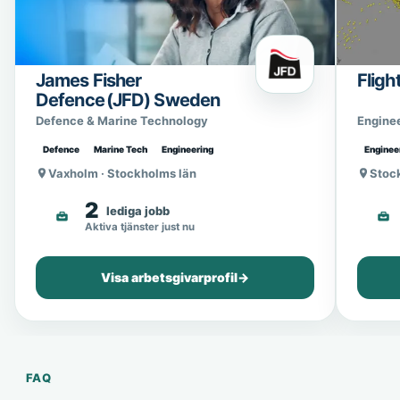
James Fisher
Fligh
Defence (JFD) Sweden
Defence & Marine Technology
Engine
Defence
Marine Tech
Engineering
Enginee
Vaxholm · Stockholms län
Stoc
2
lediga jobb
Aktiva tjänster just nu
Visa arbetsgivarprofil
→
FAQ