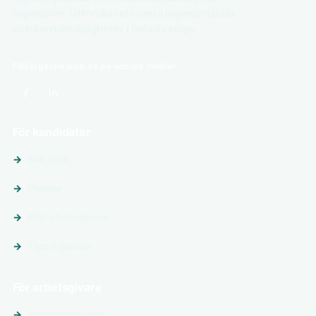
ingenjörer. Utforska relevanta ingenjörsjobb
och karriärmöjligheter i hela Sverige.
Följ ingenjörjobb.se på sociala medier
För kandidater
Sök jobb
Platser
Följ arbetsgivare
Tips & guider
För arbetsgivare
Annonsera jobb