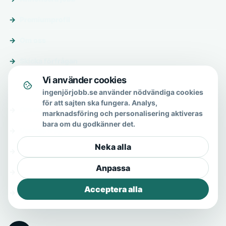
Premiumprofil
Om oss
Skicka förfrågan
Vi använder cookies
Om & hjälp
ingenjörjobb.se använder nödvändiga cookies
för att sajten ska fungera. Analys,
Om oss
marknadsföring och personalisering aktiveras
bara om du godkänner det.
Vanliga frågor
Neka alla
Kontakt
Anpassa
Integritetspolicy
Acceptera alla
Allmänna villkor