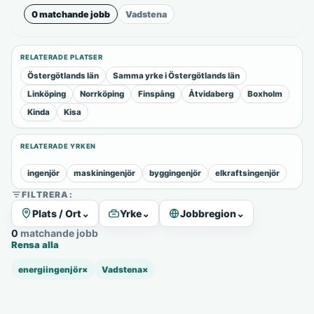
0 matchande jobb
Vadstena
RELATERADE PLATSER
Östergötlands län
Samma yrke i Östergötlands län
Linköping
Norrköping
Finspång
Åtvidaberg
Boxholm
Kinda
Kisa
RELATERADE YRKEN
ingenjör
maskiningenjör
byggingenjör
elkraftsingenjör
FILTRERA:
Plats / Ort
⌄
Yrke
⌄
Jobbregion
⌄
0 matchande jobb
Rensa alla
energiingenjör
×
Vadstena
×