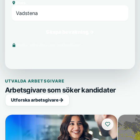
Plats
Skapa bevakning →
Vi delar aldrig din e-post med tredje part.
UTVALDA ARBETSGIVARE
Arbetsgivare som söker kandidater
Utforska arbetsgivare