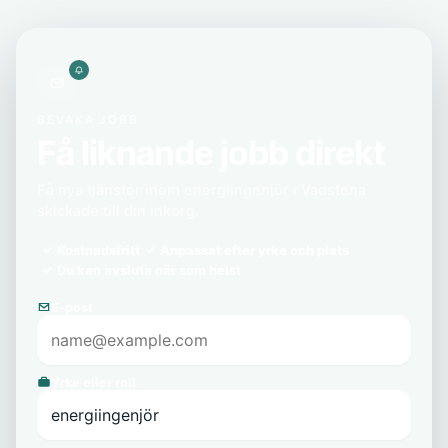
BEVAKA JOBB
Få liknande jobb direkt
Få nya tjänster inom energiingenjör i Vadstena
skickade till din inkorg.
Kostnadsfritt
Anpassat efter yrke och plats
Du kan avsluta när som helst
E-post
Yrke eller roll