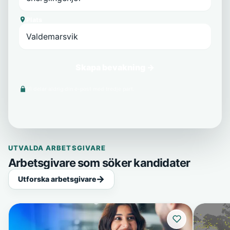
Plats
Skapa bevakning →
Vi delar aldrig din e-post med tredje part.
UTVALDA ARBETSGIVARE
Arbetsgivare som söker kandidater
Utforska arbetsgivare