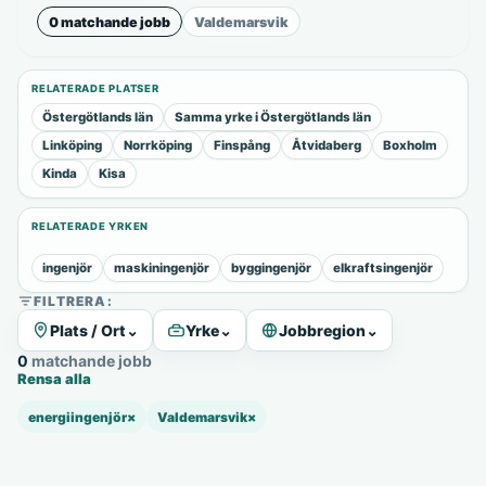
0 matchande jobb
Valdemarsvik
RELATERADE PLATSER
Östergötlands län
Samma yrke i Östergötlands län
Linköping
Norrköping
Finspång
Åtvidaberg
Boxholm
Kinda
Kisa
RELATERADE YRKEN
ingenjör
maskiningenjör
byggingenjör
elkraftsingenjör
FILTRERA:
Plats / Ort
⌄
Yrke
⌄
Jobbregion
⌄
0 matchande jobb
Rensa alla
energiingenjör
×
Valdemarsvik
×