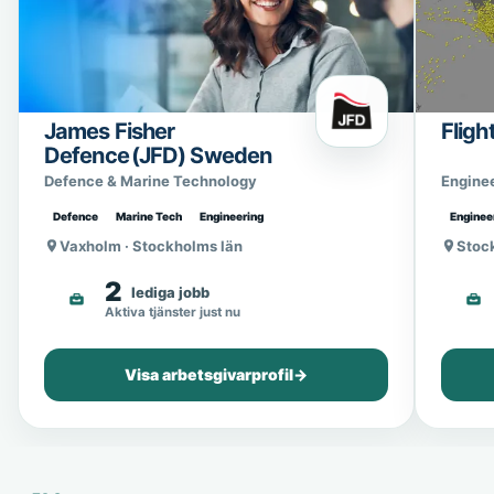
James Fisher
Fligh
Defence (JFD) Sweden
Defence & Marine Technology
Engine
Defence
Marine Tech
Engineering
Enginee
Vaxholm · Stockholms län
Stoc
2
lediga jobb
Aktiva tjänster just nu
Visa arbetsgivarprofil
→