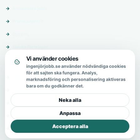
Annonsera jobb
Premiumprofil
Om oss
Skicka förfrågan
Vi använder cookies
Om & hjälp
ingenjörjobb.se använder nödvändiga cookies
för att sajten ska fungera. Analys,
Om oss
marknadsföring och personalisering aktiveras
bara om du godkänner det.
Vanliga frågor
Neka alla
Kontakt
Anpassa
Integritetspolicy
Acceptera alla
Allmänna villkor