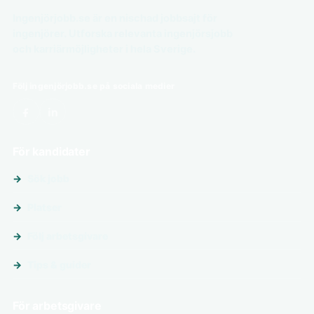
Ingenjörjobb.se är en nischad jobbsajt för
ingenjörer. Utforska relevanta ingenjörsjobb
och karriärmöjligheter i hela Sverige.
Följ ingenjörjobb.se på sociala medier
För kandidater
Sök jobb
Platser
Följ arbetsgivare
Tips & guider
För arbetsgivare