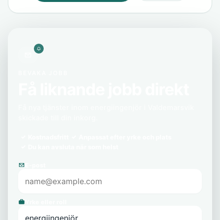
BEVAKA JOBB
Få liknande jobb direkt
Få nya tjänster inom energiingenjör i Valdemarsvik
skickade till din inkorg.
Kostnadsfritt
Anpassat efter yrke och plats
Du kan avsluta när som helst
E-post
Yrke eller roll