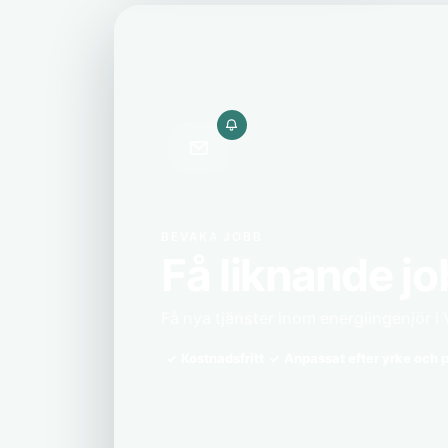
BEVAKA JOBB
Få liknande jo
Få nya tjänster inom energiingenjör i V
Kostnadsfritt
Anpassat efter yrke och p