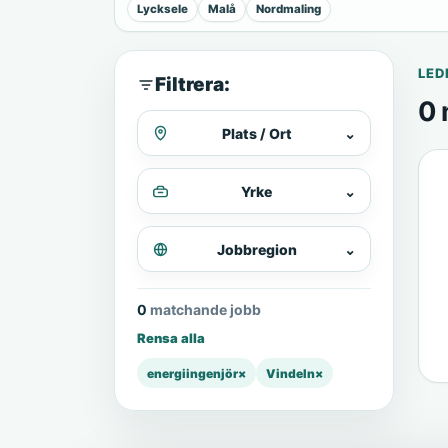
Lycksele
Malå
Nordmaling
LED
Filtrera:
0 
Plats / Ort
⌄
Yrke
⌄
Jobbregion
⌄
0 matchande jobb
Rensa alla
energiingenjör
×
Vindeln
×