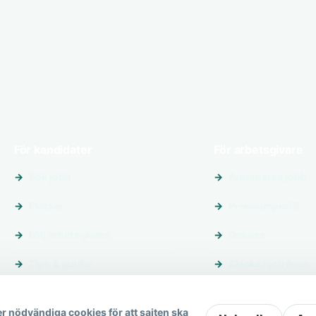
För kandidater
För arbetsgivare
Sök jobb
Annonsera jobb
Platser
Premiumprofil
Följ arbetsgivare
Om oss
Tips & guider
Skicka förfrågan
r nödvändiga cookies för att sajten ska