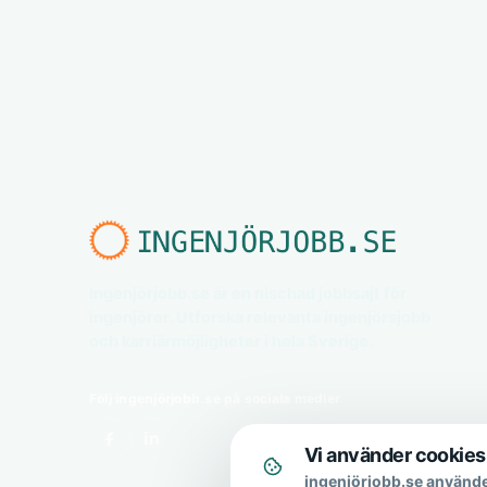
Ingenjörjobb.se är en nischad jobbsajt för
ingenjörer. Utforska relevanta ingenjörsjobb
och karriärmöjligheter i hela Sverige.
Följ ingenjörjobb.se på sociala medier
Vi använder cookies
ingenjörjobb.se använde