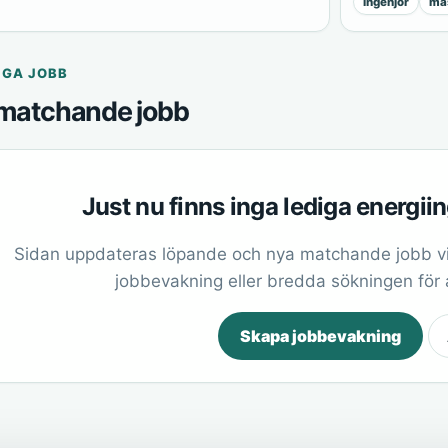
ingenjör
mas
IGA JOBB
matchande jobb
Just nu finns inga lediga energii
Sidan uppdateras löpande och nya matchande jobb vi
jobbevakning eller bredda sökningen för at
Skapa jobbevakning