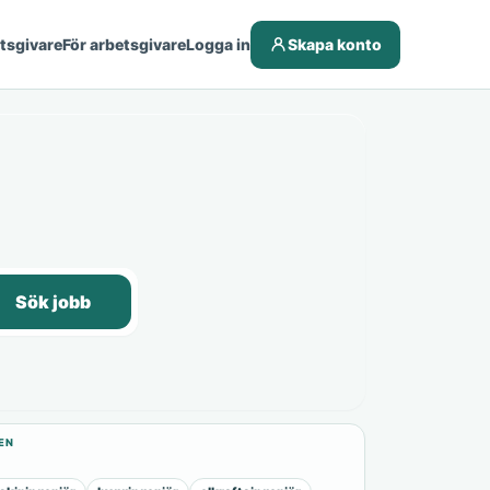
etsgivare
För arbetsgivare
Logga in
Skapa konto
Sök jobb
EN