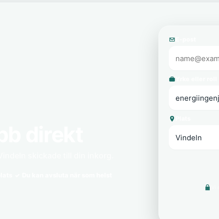
E-post
Yrke eller roll
Plats
bb direkt
indeln skickade till din inkorg.
lats
Du kan avsluta när som helst
Vi 