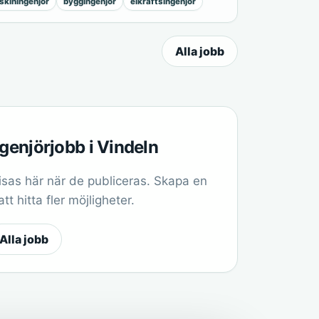
kiningenjör
byggingenjör
elkraftsingenjör
Alla jobb
ngenjörjobb i Vindeln
sas här när de publiceras. Skapa en
t hitta fler möjligheter.
Alla jobb