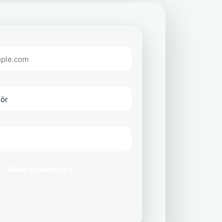
Skapa bevakning →
delar aldrig din e-post med tredje part.