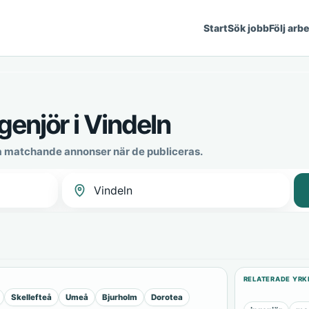
Start
Sök jobb
Följ arb
enjör i Vindeln
ya matchande annonser när de publiceras.
RELATERADE YRK
Skellefteå
Umeå
Bjurholm
Dorotea