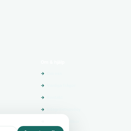
Om & hjälp
Om oss
Vanliga frågor
Kontakt
Integritetspolicy
Allmänna villkor