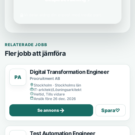
Vi delar aldrig din e-post med tredje part.
RELATERADE JOBB
Fler jobb att jämföra
Digital Transformation Engineer
PA
Procruitment AB
Stockholm · Stockholms län
IT-arkitekt/Lösningsarkitekt
Heltid, Tills vidare
Ansök före 26 dec. 2026
→
Spara
♡
Se annons
Test Automation Engineer