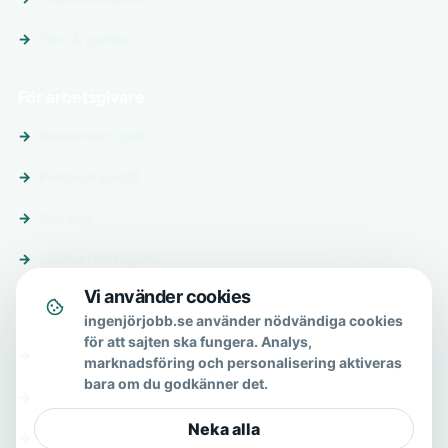
Tips & guider
För arbetsgivare
Annonsera jobb
Premiumprofil
Om oss
Skicka förfrågan
Vi använder cookies
Om & hjälp
ingenjörjobb.se använder nödvändiga cookies
för att sajten ska fungera. Analys,
Om oss
marknadsföring och personalisering aktiveras
bara om du godkänner det.
Vanliga frågor
Neka alla
Kontakt