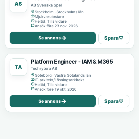
AS
AB Svenska Spel
Stockholm · Stockholms län
Mjukvarutestare
Heltid, Tills vidare
Ansök före 23 nov. 2026
→
Spara
♡
Se annons
Platform Engineer - IAM & M365
TA
Techrytera AB
Göteborg · Västra Götalands län
IT-arkitekt/Lösningsarkitekt
Heltid, Tills vidare
Ansök före 19 okt. 2026
→
Spara
♡
Se annons