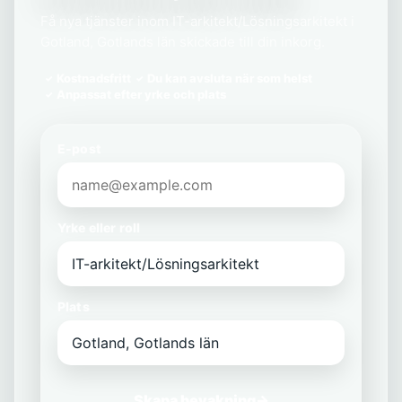
Få nya tjänster inom IT-arkitekt/Lösningsarkitekt i
Gotland, Gotlands län skickade till din inkorg.
Kostnadsfritt
Du kan avsluta när som helst
Anpassat efter yrke och plats
E-post
Yrke eller roll
Plats
Skapa bevakning
→