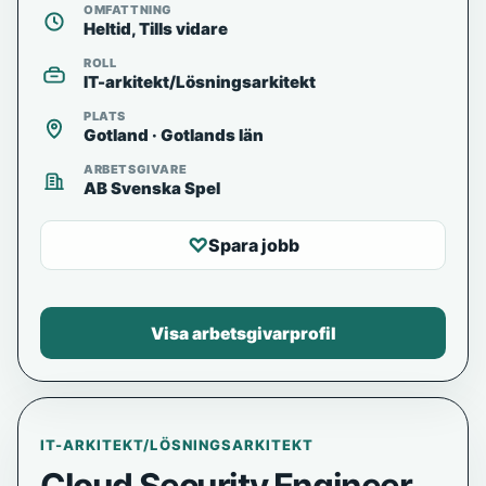
OMFATTNING
Heltid, Tills vidare
ROLL
IT-arkitekt/Lösningsarkitekt
PLATS
Gotland · Gotlands län
ARBETSGIVARE
AB Svenska Spel
♡
Spara jobb
Visa arbetsgivarprofil
IT-ARKITEKT/LÖSNINGSARKITEKT