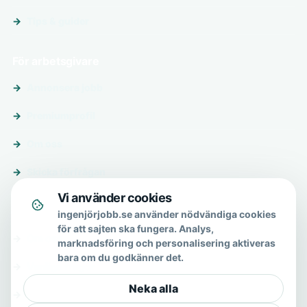
Tips & guider
För arbetsgivare
Annonsera jobb
Premiumprofil
Om oss
Skicka förfrågan
Vi använder cookies
Om & hjälp
ingenjörjobb.se använder nödvändiga cookies
för att sajten ska fungera. Analys,
Om oss
marknadsföring och personalisering aktiveras
bara om du godkänner det.
Vanliga frågor
Neka alla
Kontakt