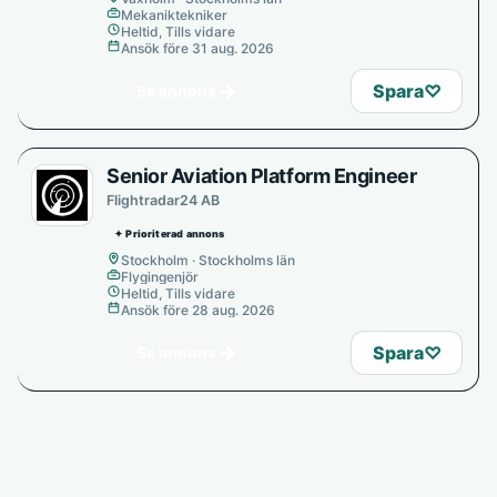
Mekaniktekniker
Heltid, Tills vidare
Ansök före 31 aug. 2026
→
Spara
♡
Se annons
Senior Aviation Platform Engineer
Flightradar24 AB
✦ Prioriterad annons
Stockholm · Stockholms län
Flygingenjör
Heltid, Tills vidare
Ansök före 28 aug. 2026
→
Spara
♡
Se annons