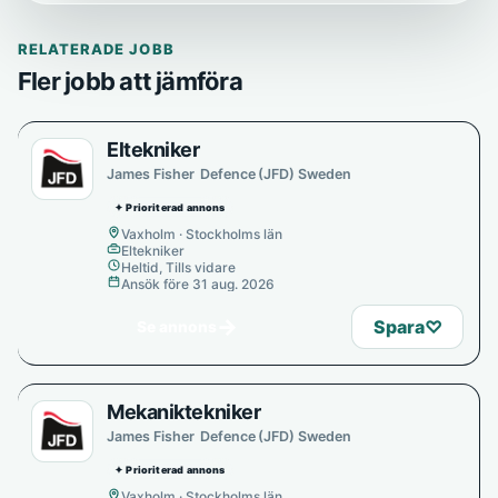
RELATERADE JOBB
Fler jobb att jämföra
Eltekniker
James Fisher Defence (JFD) Sweden
✦ Prioriterad annons
Vaxholm · Stockholms län
Eltekniker
Heltid, Tills vidare
Ansök före 31 aug. 2026
→
Spara
♡
Se annons
Mekaniktekniker
James Fisher Defence (JFD) Sweden
✦ Prioriterad annons
Vaxholm · Stockholms län