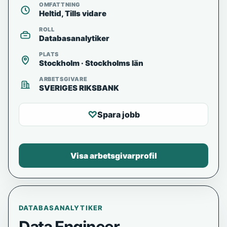
OMFATTNING
Heltid, Tills vidare
ROLL
Databasanalytiker
PLATS
Stockholm · Stockholms län
ARBETSGIVARE
SVERIGES RIKSBANK
♡
Spara jobb
Visa arbetsgivarprofil
DATABASANALYTIKER