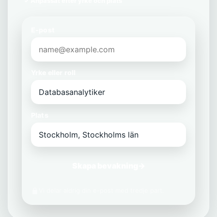
Anpassat efter yrke och plats
E-post
Yrke eller roll
Plats
Skapa bevakning
→
Vi delar aldrig din e-post med tredje part.