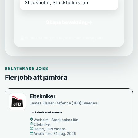
Skapa bevakning
→
Vi delar aldrig din e-post med tredje part.
RELATERADE JOBB
Fler jobb att jämföra
Eltekniker
James Fisher Defence (JFD) Sweden
✦ Prioriterad annons
Vaxholm · Stockholms län
Eltekniker
Heltid, Tills vidare
Ansök före 31 aug. 2026