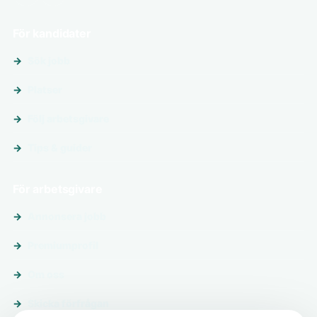
För kandidater
Sök jobb
Platser
Följ arbetsgivare
Tips & guider
För arbetsgivare
Annonsera jobb
Premiumprofil
Om oss
Skicka förfrågan