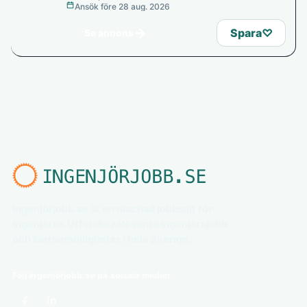
Ansök före 28 aug. 2026
→
Spara
♡
Se annons
Ingenjörjobb.se är en nischad jobbsajt för
ingenjörer. Utforska relevanta ingenjörsjobb
och karriärmöjligheter i hela Sverige.
Följ ingenjörjobb.se på sociala medier