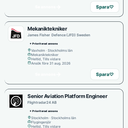
→
Spara
♡
Se annons
Mekaniktekniker
James Fisher Defence (JFD) Sweden
✦ Prioriterad annons
Vaxholm · Stockholms län
Mekaniktekniker
Heltid, Tills vidare
Ansök före 31 aug. 2026
→
Spara
♡
Se annons
Senior Aviation Platform Engineer
Flightradar24 AB
✦ Prioriterad annons
Stockholm · Stockholms län
Flygingenjör
Heltid, Tills vidare