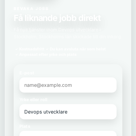
BEVAKA JOBB
Få liknande jobb direkt
Få nya tjänster inom Devops utvecklare i
Stockholm, Stockholms län skickade till din inkorg.
Kostnadsfritt
Du kan avsluta när som helst
Anpassat efter yrke och plats
E-post
Yrke eller roll
Plats