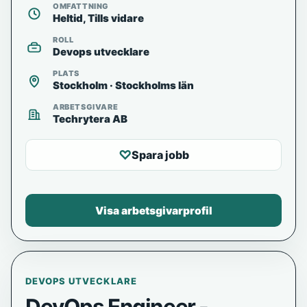
OMFATTNING
Heltid, Tills vidare
ROLL
Devops utvecklare
PLATS
Stockholm · Stockholms län
ARBETSGIVARE
Techrytera AB
♡
Spara jobb
Visa arbetsgivarprofil
DEVOPS UTVECKLARE