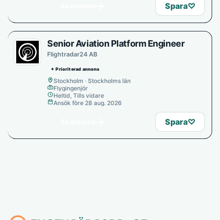
→
Spara
♡
Se annons
Senior Aviation Platform Engineer
Flightradar24 AB
✦ Prioriterad annons
Stockholm · Stockholms län
Flygingenjör
Heltid, Tills vidare
Ansök före 28 aug. 2026
→
Spara
♡
Se annons