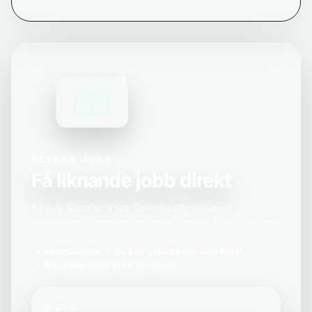
1
BEVAKA JOBB
Få liknande jobb direkt
Få nya tjänster inom Devops utvecklare i
Stockholm, Stockholms län skickade till din inkorg.
Kostnadsfritt
Du kan avsluta när som helst
Anpassat efter yrke och plats
E-post