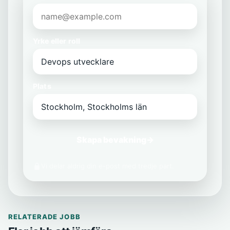
Yrke eller roll
Plats
Skapa bevakning
→
Vi delar aldrig din e-post med tredje part.
RELATERADE JOBB