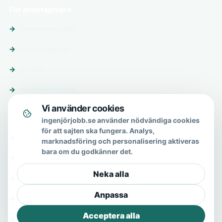
För arbetsgivare
Annonsera jobb
Premiumprofil
Om oss
Skicka förfrågan
Vi använder cookies
Om & hjälp
ingenjörjobb.se använder nödvändiga cookies
för att sajten ska fungera. Analys,
Om oss
marknadsföring och personalisering aktiveras
bara om du godkänner det.
Vanliga frågor
Neka alla
Kontakt
Anpassa
Integritetspolicy
Acceptera alla
Allmänna villkor