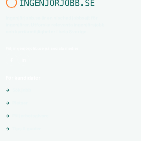
Ingenjörjobb.se är en nischad jobbsajt för
ingenjörer. Utforska relevanta ingenjörsjobb
och karriärmöjligheter i hela Sverige.
Följ ingenjörjobb.se på sociala medier
För kandidater
Sök jobb
Platser
Följ arbetsgivare
Tips & guider