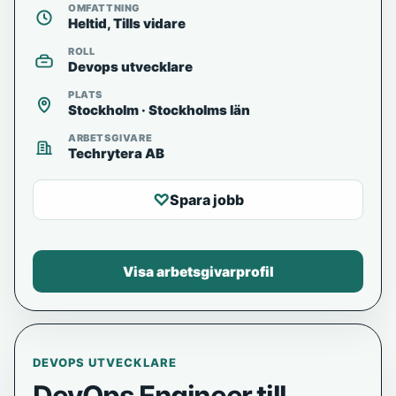
OMFATTNING
Heltid, Tills vidare
ROLL
Devops utvecklare
PLATS
Stockholm · Stockholms län
ARBETSGIVARE
Techrytera AB
♡
Spara jobb
Visa arbetsgivarprofil
DEVOPS UTVECKLARE