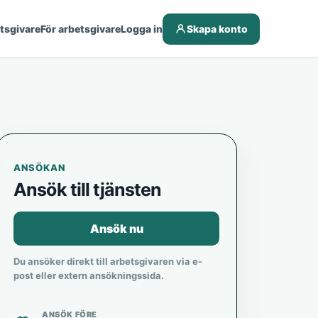
etsgivare
För arbetsgivare
Logga in
Skapa konto
ANSÖKAN
Ansök till tjänsten
Ansök nu
Du ansöker direkt till arbetsgivaren via e-
post eller extern ansökningssida.
ANSÖK FÖRE