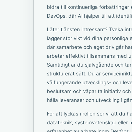
bidra till kontinuerliga förbättringa
DevOps, där AI hjälper till att ident
Låter tjänsten intressant? Tveka int
lägger stor vikt vid dina personliga 
där samarbete och eget driv går h
arbetar effektivt tillsammans med u
Samtidigt är du självgående och tar 
strukturerat sätt. Du är serviceinri
välfungerande utvecklings- och lev
beslutsam och vågar ta initiativ och
hålla leveranser och utveckling i gå
För att lyckas i rollen ser vi att du 
datateknik, systemvetenskap eller
erfarenhet av arbete inom DevOps, 