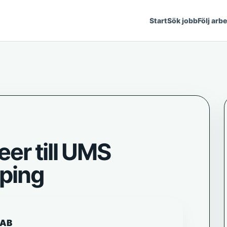
Start
Sök jobb
Följ arb
er till UMS
öping
 AB