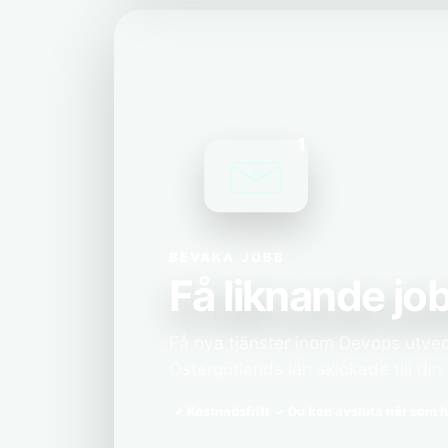
1
BEVAKA JOBB
Få liknande job
Få nya tjänster inom Devops utveck
Östergötlands län skickade till din 
Kostnadsfritt
Du kan avsluta när som h