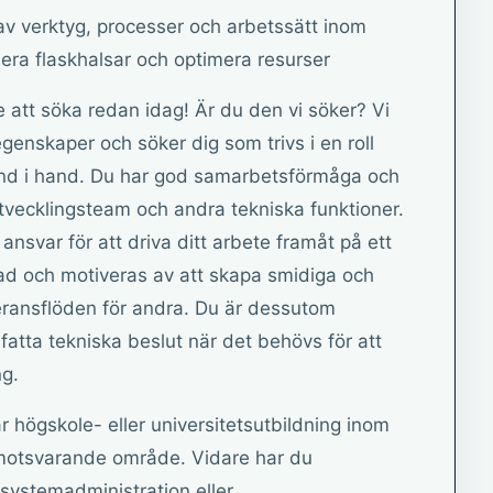
r av verktyg, processer och arbetssätt inom
ifiera flaskhalsar och optimera resurser
e att söka redan idag! Är du den vi söker? Vi
egenskaper och söker dig som trivs i en roll
and i hand. Du har god samarbetsförmåga och
tvecklingsteam och andra tekniska funktioner.
ansvar för att driva ditt arbete framåt på ett
ktad och motiveras av att skapa smidiga och
eransflöden för andra. Du är dessutom
 fatta tekniska beslut när det behövs för att
ng.
har högskole- eller universitetsutbildning inom
 motsvarande område. Vidare har du
systemadministration eller