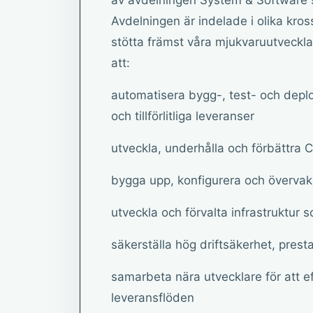
av avdelningen System & Software 
Avdelningen är indelade i olika kr
stötta främst våra mjukvaruutveckl
att:
automatisera bygg-, test- och depl
och tillförlitliga leveranser
utveckla, underhålla och förbättra 
bygga upp, konfigurera och övervak
utveckla och förvalta infrastruktur 
säkerställa hög driftsäkerhet, prest
samarbeta nära utvecklare för att ef
leveransflöden