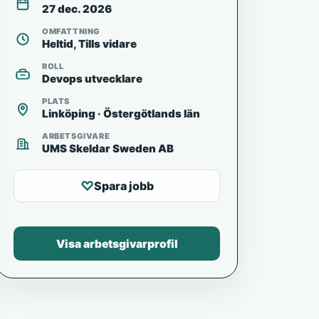
27 dec. 2026
OMFATTNING
Heltid, Tills vidare
ROLL
Devops utvecklare
PLATS
Linköping · Östergötlands län
ARBETSGIVARE
UMS Skeldar Sweden AB
♡
Spara jobb
Visa arbetsgivarprofil