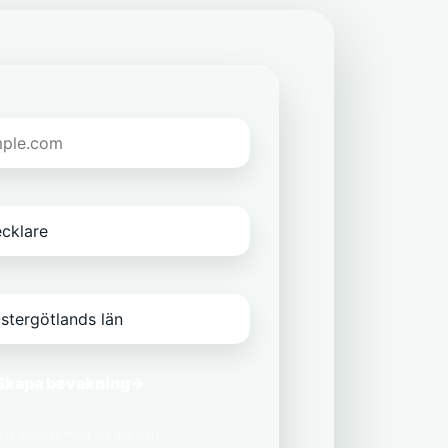
Skapa bevakning
→
 din e-post med tredje part.