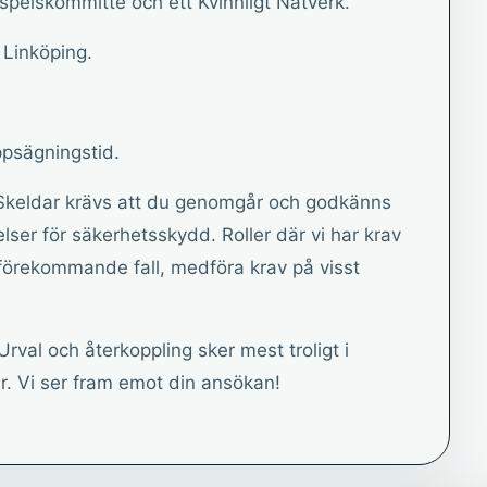
pelskommitté och ett Kvinnligt Nätverk.
 Linköping.
psägningstid.
 Skeldar krävs att du genomgår och godkänns
lser för säkerhetsskydd. Roller där vi har krav
 förekommande fall, medföra krav på visst
val och återkoppling sker mest troligt i
er. Vi ser fram emot din ansökan!