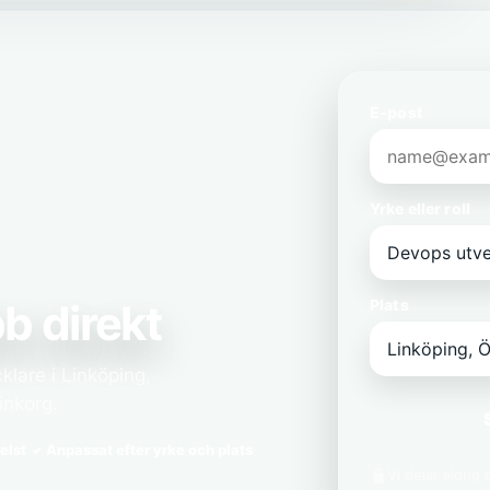
E-post
Yrke eller roll
b direkt
Plats
lare i Linköping,
inkorg.
elst
Anpassat efter yrke och plats
Vi delar aldrig