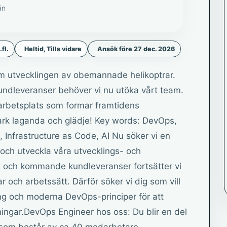
än
fl.
Heltid, Tills vidare
Ansök före 27 dec. 2026
m utvecklingen av obemannade helikoptrar.
dleveranser behöver vi nu utöka vårt team.
n arbetsplats som formar framtidens
rk laganda och glädje! Key words: DevOps,
 Infrastructure as Code, AI Nu söker vi en
och utveckla våra utvecklings- och
akt och kommande kundleveranser fortsätter vi
r och arbetssätt. Därför söker vi dig som vill
ing och moderna DevOps-principer för att
ningar.DevOps Engineer hos oss: Du blir en del