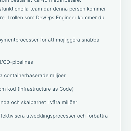
som består av ca 40 medarbetare.
ossfunktionella team där denna person kommer
are. I rollen som DevOps Engineer kommer du
oymentprocesser för att möjliggöra snabba
CI/CD-pipelines
a containerbaserade miljöer
som kod (Infrastructure as Code)
anda och skalbarhet i våra miljöer
fektivisera utvecklingsprocesser och förbättra