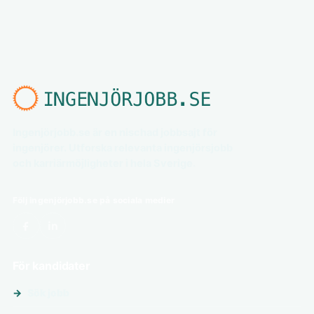
Ingenjörjobb.se är en nischad jobbsajt för
ingenjörer. Utforska relevanta ingenjörsjobb
och karriärmöjligheter i hela Sverige.
Följ ingenjörjobb.se på sociala medier
För kandidater
Sök jobb