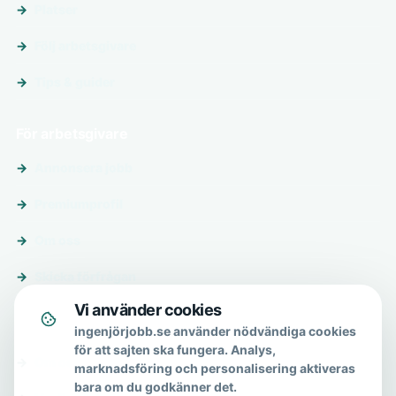
Platser
Följ arbetsgivare
Tips & guider
För arbetsgivare
Annonsera jobb
Premiumprofil
Om oss
Skicka förfrågan
Vi använder cookies
Om & hjälp
ingenjörjobb.se använder nödvändiga cookies
för att sajten ska fungera. Analys,
Om oss
marknadsföring och personalisering aktiveras
bara om du godkänner det.