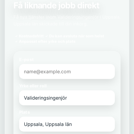
Få liknande jobb direkt
Få nya tjänster inom Valideringsingenjör i Uppsala,
Uppsala län skickade till din inkorg.
Kostnadsfritt
Du kan avsluta när som helst
Anpassat efter yrke och plats
E-post
Yrke eller roll
Plats