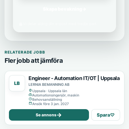
Skapa bevakning
→
Vi delar aldrig din e-post med tredje part.
RELATERADE JOBB
Fler jobb att jämföra
Engineer - Automation IT/OT | Uppsala
LB
LERNIA BEMANNING AB
Uppsala · Uppsala län
Automationsingenjör, maskin
Behovsanställning
Ansök före 3 jan. 2027
→
Spara
♡
Se annons