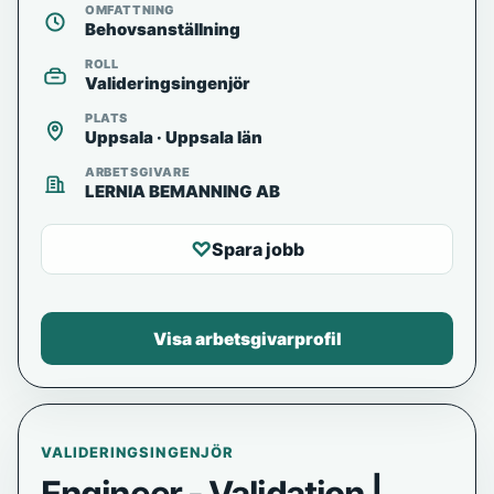
OMFATTNING
Behovsanställning
ROLL
Valideringsingenjör
PLATS
Uppsala · Uppsala län
ARBETSGIVARE
LERNIA BEMANNING AB
♡
Spara jobb
Visa arbetsgivarprofil
VALIDERINGSINGENJÖR