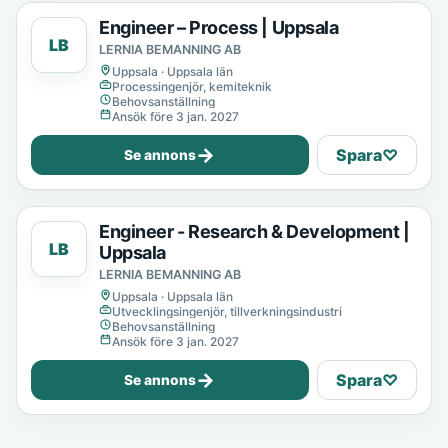
Engineer – Process | Uppsala
LB
LERNIA BEMANNING AB
Uppsala · Uppsala län
Processingenjör, kemiteknik
Behovsanställning
Ansök före 3 jan. 2027
→
Spara
♡
Se annons
Engineer - Research & Development |
LB
Uppsala
LERNIA BEMANNING AB
Uppsala · Uppsala län
Utvecklingsingenjör, tillverkningsindustri
Behovsanställning
Ansök före 3 jan. 2027
→
Spara
♡
Se annons