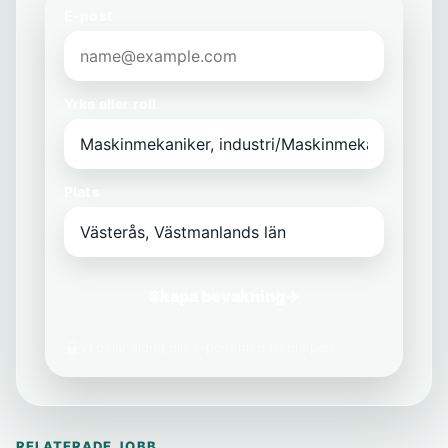
E-post
Yrke eller roll
Plats
Skapa bevakning
→
Vi delar aldrig din e-post med tredje part.
RELATERADE JOBB