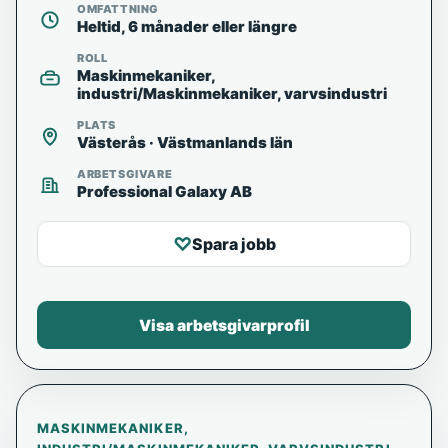
OMFATTNING
Heltid, 6 månader eller längre
ROLL
Maskinmekaniker,
industri/Maskinmekaniker, varvsindustri
PLATS
Västerås · Västmanlands län
ARBETSGIVARE
Professional Galaxy AB
♡
Spara jobb
Visa arbetsgivarprofil
MASKINMEKANIKER,