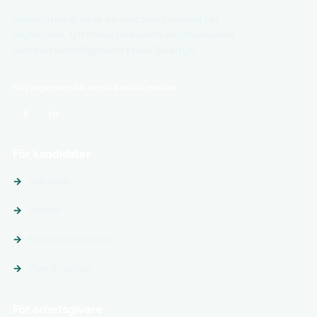
Ingenjörjobb.se är en nischad jobbsajt för
ingenjörer. Utforska relevanta ingenjörsjobb
och karriärmöjligheter i hela Sverige.
Följ ingenjörjobb.se på sociala medier
För kandidater
Sök jobb
Platser
Följ arbetsgivare
Tips & guider
För arbetsgivare