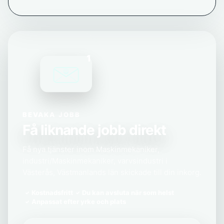
1
BEVAKA JOBB
Få liknande jobb direkt
Få nya tjänster inom Maskinmekaniker,
industri/Maskinmekaniker, varvsindustri i
Västerås, Västmanlands län skickade till din inkorg.
Kostnadsfritt
Du kan avsluta när som helst
Anpassat efter yrke och plats