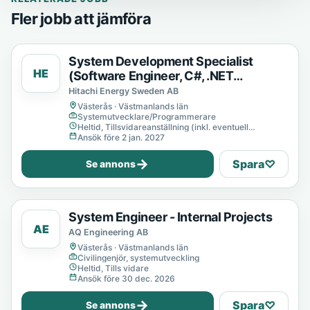
Fler jobb att jämföra
System Development Specialist
HE
(Software Engineer, C#, .NET
Developer)
Hitachi Energy Sweden AB
Västerås · Västmanlands län
Systemutvecklare/Programmerare
Heltid, Tillsvidareanställning (inkl. eventuell
provanställning), Tills vidare
Ansök före 2 jan. 2027
→
Spara
♡
Se annons
System Engineer - Internal Projects
AE
AQ Engineering AB
Västerås · Västmanlands län
Civilingenjör, systemutveckling
Heltid, Tills vidare
Ansök före 30 dec. 2026
→
Spara
♡
Se annons