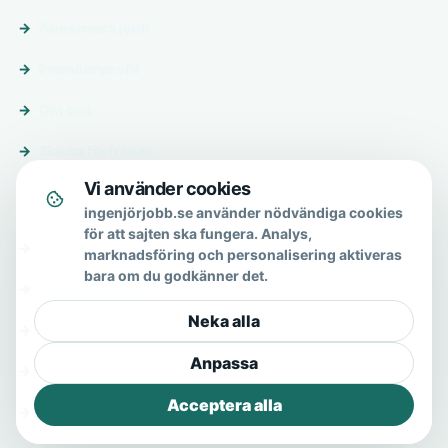
Annonsera jobb
Premiumprofil
Om oss
Skicka förfrågan
Vi använder cookies
Om & hjälp
ingenjörjobb.se använder nödvändiga cookies
för att sajten ska fungera. Analys,
Om oss
marknadsföring och personalisering aktiveras
bara om du godkänner det.
Vanliga frågor
Neka alla
Kontakt
Anpassa
Integritetspolicy
Acceptera alla
Allmänna villkor