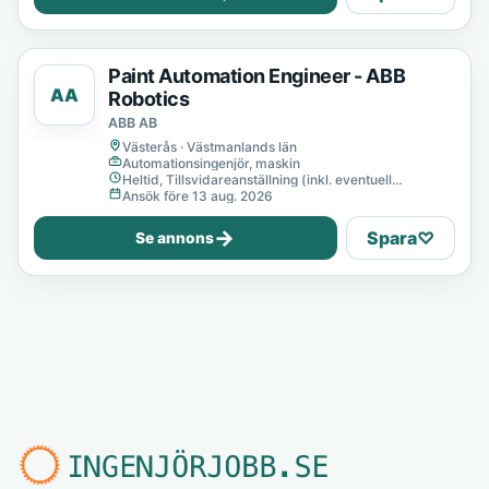
Paint Automation Engineer - ABB
AA
Robotics
ABB AB
Västerås · Västmanlands län
Automationsingenjör, maskin
Heltid, Tillsvidareanställning (inkl. eventuell
provanställning), Tills vidare
Ansök före 13 aug. 2026
→
Spara
♡
Se annons