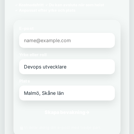
Kostnadsfritt
Du kan avsluta när som helst
Anpassat efter yrke och plats
E-post
Yrke eller roll
Plats
Skapa bevakning
→
Vi delar aldrig din e-post med tredje part.