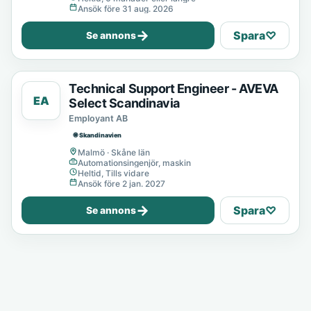
Ansök före 31 aug. 2026
→
Spara
♡
Se annons
Technical Support Engineer - AVEVA
EA
Select Scandinavia
Employant AB
🌐 Skandinavien
Malmö · Skåne län
Automationsingenjör, maskin
Heltid, Tills vidare
Ansök före 2 jan. 2027
→
Spara
♡
Se annons