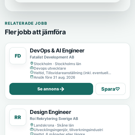
RELATERADE JOBB
Fler jobb att jämföra
DevOps & AI Engineer
FD
Fatalist Development AB
Stockholm · Stockholms län
Devops utvecklare
Heltid, Tillsvidareanställning (inkl. eventuell
provanställning), Tills vidare
Ansök före 31 aug. 2026
→
Spara
♡
Se annons
Design Engineer
RR
Roi Rekrytering Sverige AB
Landskrona · Skåne län
Utvecklingsingenjör, tillverkningsindustri
Heltid, 6 månader eller längre