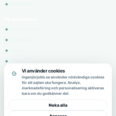
Tips & guider
För arbetsgivare
Annonsera jobb
Premiumprofil
Om oss
Skicka förfrågan
Vi använder cookies
Om & hjälp
ingenjörjobb.se använder nödvändiga cookies
för att sajten ska fungera. Analys,
Om oss
marknadsföring och personalisering aktiveras
bara om du godkänner det.
Vanliga frågor
Neka alla
Kontakt