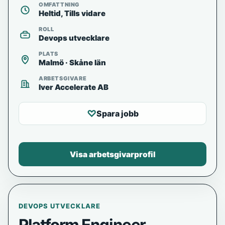
OMFATTNING
Heltid, Tills vidare
ROLL
Devops utvecklare
PLATS
Malmö · Skåne län
ARBETSGIVARE
Iver Accelerate AB
♡
Spara jobb
Visa arbetsgivarprofil
DEVOPS UTVECKLARE