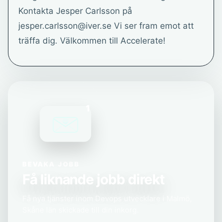
Kontakta Jesper Carlsson på
jesper.carlsson@iver.se Vi ser fram emot att
träffa dig. Välkommen till Accelerate!
1
BEVAKA JOBB
Få liknande jobb direkt
Få nya tjänster inom Devops utvecklare i Malmö,
Skåne län skickade till din inkorg.