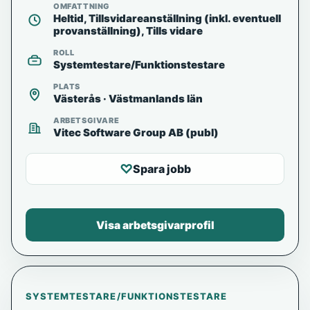
OMFATTNING
Heltid, Tillsvidareanställning (inkl. eventuell
provanställning), Tills vidare
ROLL
Systemtestare/Funktionstestare
PLATS
Västerås · Västmanlands län
ARBETSGIVARE
Vitec Software Group AB (publ)
♡
Spara jobb
Visa arbetsgivarprofil
SYSTEMTESTARE/FUNKTIONSTESTARE