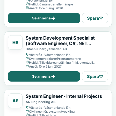
Fordonsingenjör
Heltid, 6 månader eller längre
Ansök före 6 aug. 2026
→
Spara
♡
Se annons
System Development Specialist
HE
(Software Engineer, C#, .NET
Developer)
Hitachi Energy Sweden AB
Västerås · Västmanlands län
Systemutvecklare/Programmerare
Heltid, Tillsvidareanställning (inkl. eventuell
provanställning), Tills vidare
Ansök före 2 jan. 2027
→
Spara
♡
Se annons
System Engineer - Internal Projects
AE
AQ Engineering AB
Västerås · Västmanlands län
Civilingenjör, systemutveckling
Heltid, Tills vidare