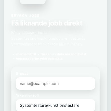
BEVAKA JOBB
Få liknande jobb direkt
Få nya tjänster inom
Systemtestare/Funktionstestare i Västerås,
Västmanlands län skickade till din inkorg.
Kostnadsfritt
Du kan avsluta när som helst
Anpassat efter yrke och plats
E-post
Yrke eller roll