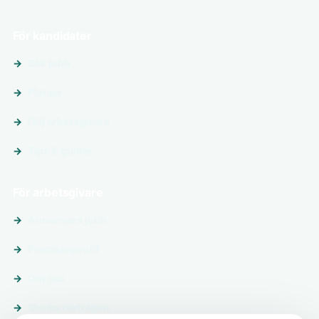
För kandidater
Sök jobb
Platser
Följ arbetsgivare
Tips & guider
För arbetsgivare
Annonsera jobb
Premiumprofil
Om oss
Skicka förfrågan