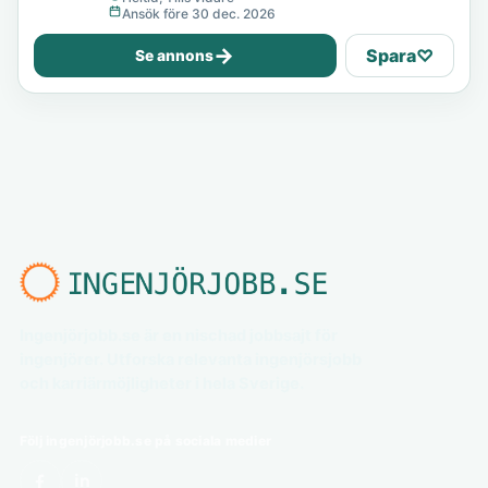
Ansök före 30 dec. 2026
→
Spara
♡
Se annons
Ingenjörjobb.se är en nischad jobbsajt för
ingenjörer. Utforska relevanta ingenjörsjobb
och karriärmöjligheter i hela Sverige.
Följ ingenjörjobb.se på sociala medier