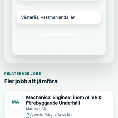
Plats
Skapa bevakning
→
Vi delar aldrig din e-post med tredje part.
RELATERADE JOBB
Fler jobb att jämföra
Mechanical Engineer inom AI, VR &
MA
Förebyggande Underhåll
Maxitech AB
Västerås · Västmanlands län