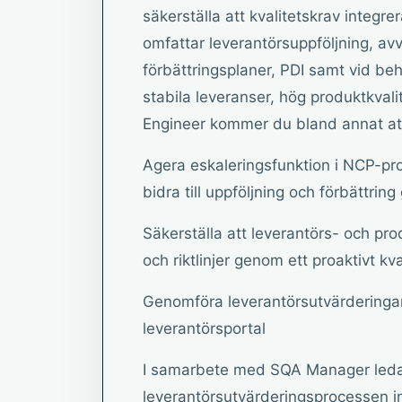
säkerställa att kvalitetskrav integre
omfattar leverantörsuppföljning, avv
förbättringsplaner, PDI samt vid be
stabila leveranser, hög produktkval
Engineer kommer du bland annat at
Agera eskaleringsfunktion i NCP-pr
bidra till uppföljning och förbättrin
Säkerställa att leverantörs- och pro
och riktlinjer genom ett proaktivt kv
Genomföra leverantörsutvärderingar,
leverantörsportal
I samarbete med SQA Manager leda
leverantörsutvärderingsprocessen ino