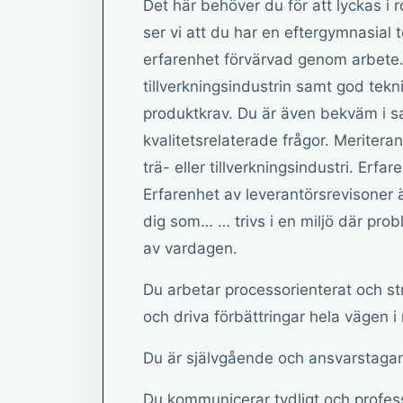
Det här behöver du för att lyckas i r
ser vi att du har en eftergymnasial 
erfarenhet förvärvad genom arbete.
tillverkningsindustrin samt god tekni
produktkrav. Du är även bekväm i s
kvalitetsrelaterade frågor. Meritera
trä- eller tillverkningsindustri. Erfa
Erfarenhet av leverantörsrevisoner ä
dig som… … trivs i en miljö där pro
av vardagen.
Du arbetar processorienterat och st
och driva förbättringar hela vägen i
Du är självgående och ansvarstaga
Du kommunicerar tydligt och profess