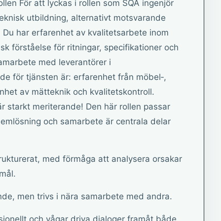
ollen För att lyckas i rollen som SQA ingenjör
teknisk utbildning, alternativt motsvarande
 Du har erfarenhet av kvalitetsarbete inom
sk förståelse för ritningar, specifikationer och
amarbete med leverantörer i
nde för tjänsten är: erfarenhet från möbel‑,
renhet av mätteknik och kvalitetskontroll.
r starkt meriterande! Den här rollen passar
blemlösning och samarbete är centrala delar
rukturerat, med förmåga att analysera orsakar
 mål.
nde, men trivs i nära samarbete med andra.
ionellt och vågar driva dialoger framåt både