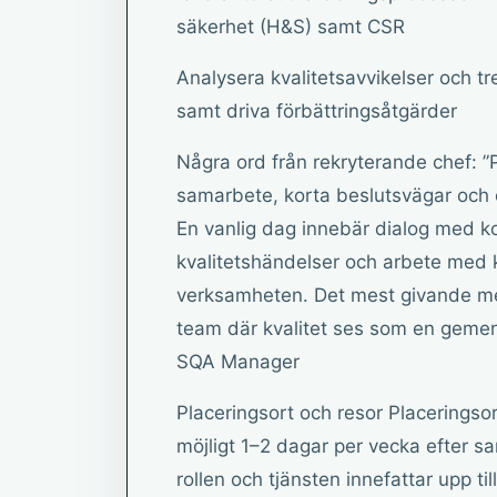
säkerhet (H&S) samt CSR
Analysera kvalitetsavvikelser och t
samt driva förbättringsåtgärder
Några ord från rekryterande chef: 
samarbete, korta beslutsvägar och et
En vanlig dag innebär dialog med ko
kvalitetshändelser och arbete med k
verksamheten. Det mest givande med 
team där kvalitet ses som en gemen
SQA Manager
Placeringsort och resor Placeringso
möjligt 1–2 dagar per vecka efter sa
rollen och tjänsten innefattar upp ti