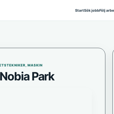
Start
Sök jobb
Följ arb
ETSTEKNIKER, MASKIN
Nobia Park