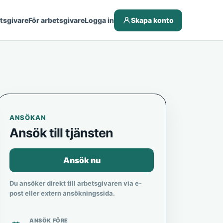
etsgivare
För arbetsgivare
Logga in
Skapa konto
ANSÖKAN
Ansök till tjänsten
Ansök nu
Du ansöker direkt till arbetsgivaren via e-
post eller extern ansökningssida.
ANSÖK FÖRE