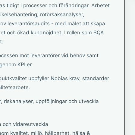
ras tidigt i processer och förändringar. Arbetet
ikelsehantering, rotorsaksanalyser,
hov leverantörsaudits - med målet att skapa
itet och ökad kundnöjdhet. I rollen som SQA
t:
ocessen mot leverantörer vid behov samt
g genom KPI:er.
duktkvalitet uppfyller Nobias krav, standarder
alitetsarbete.
 riskanalyser, uppföljningar och utveckla
 och vidareutveckla
m kvalitet, miljö, hållbarhet, hälsa &