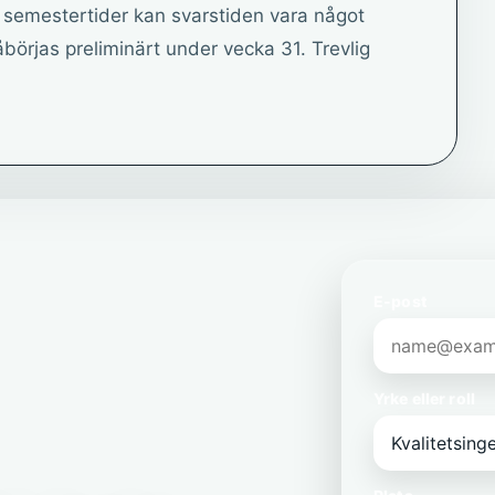
 semestertider kan svarstiden vara något
åbörjas preliminärt under vecka 31. Trevlig
E-post
Yrke eller roll