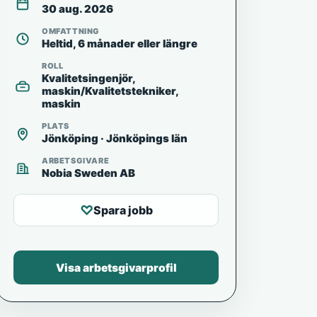
30 aug. 2026
OMFATTNING
Heltid, 6 månader eller längre
ROLL
Kvalitetsingenjör,
maskin/Kvalitetstekniker,
maskin
PLATS
Jönköping · Jönköpings län
ARBETSGIVARE
Nobia Sweden AB
♡
Spara jobb
Visa arbetsgivarprofil