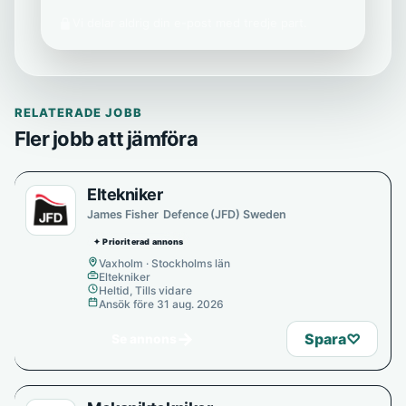
Vi delar aldrig din e-post med tredje part.
RELATERADE JOBB
Fler jobb att jämföra
Eltekniker
James Fisher Defence (JFD) Sweden
✦ Prioriterad annons
Vaxholm · Stockholms län
Eltekniker
Heltid, Tills vidare
Ansök före 31 aug. 2026
→
Spara
♡
Se annons