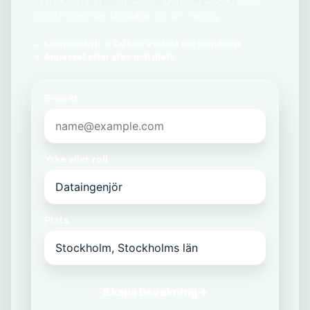
Stockholms län skickade till din inkorg.
Kostnadsfritt
Du kan avsluta när som helst
Anpassat efter yrke och plats
E-post
Yrke eller roll
Plats
Skapa bevakning
→