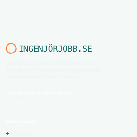
Ingenjörjobb.se är en nischad jobbsajt för
ingenjörer. Utforska relevanta ingenjörsjobb
och karriärmöjligheter i hela Sverige.
Följ ingenjörjobb.se på sociala medier
För kandidater
Sök jobb