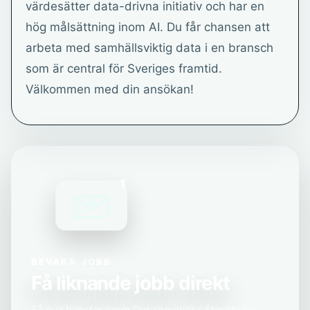
värdesätter data-drivna initiativ och har en
hög målsättning inom AI. Du får chansen att
arbeta med samhällsviktig data i en bransch
som är central för Sveriges framtid.
Välkommen med din ansökan!
1
BEVAKA JOBB
Få liknande jobb direkt
Få nya tjänster inom Dataingenjör i Stockholm,