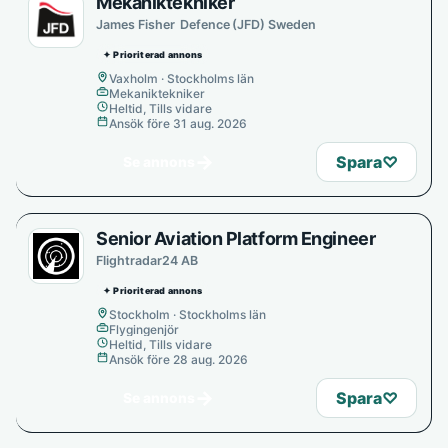
Mekaniktekniker
James Fisher Defence (JFD) Sweden
✦ Prioriterad annons
Vaxholm · Stockholms län
Mekaniktekniker
Heltid, Tills vidare
Ansök före 31 aug. 2026
→
Spara
♡
Se annons
Senior Aviation Platform Engineer
Flightradar24 AB
✦ Prioriterad annons
Stockholm · Stockholms län
Flygingenjör
Heltid, Tills vidare
Ansök före 28 aug. 2026
→
Spara
♡
Se annons