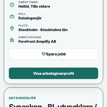
OMFATTNING
Heltid, Tills vidare
ROLL
Dataingenjör
PLATS
Stockholm · Stockholms län
ARBETSGIVARE
Forefront Amplify AB
♡
Spara jobb
Visa arbetsgivarprofil
DATAINGENJÖR