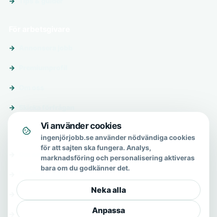
Tips & guider
För arbetsgivare
Annonsera jobb
Premiumprofil
Om oss
Skicka förfrågan
Vi använder cookies
Om & hjälp
ingenjörjobb.se använder nödvändiga cookies
för att sajten ska fungera. Analys,
Om oss
marknadsföring och personalisering aktiveras
bara om du godkänner det.
Vanliga frågor
Neka alla
Kontakt
Anpassa
Integritetspolicy