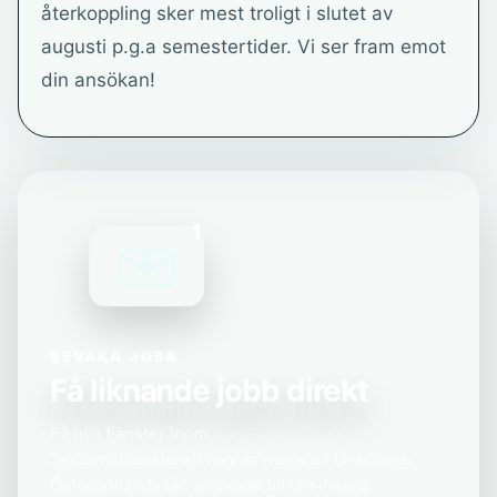
återkoppling sker mest troligt i slutet av
augusti p.g.a semestertider. Vi ser fram emot
din ansökan!
1
BEVAKA JOBB
Få liknande jobb direkt
Få nya tjänster inom
Systemutvecklare/Programmerare i Linköping,
Östergötlands län skickade till din inkorg.