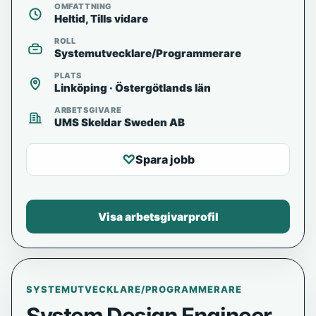
OMFATTNING
Heltid, Tills vidare
ROLL
Systemutvecklare/Programmerare
PLATS
Linköping · Östergötlands län
ARBETSGIVARE
UMS Skeldar Sweden AB
♡
Spara jobb
Visa arbetsgivarprofil
SYSTEMUTVECKLARE/PROGRAMMERARE