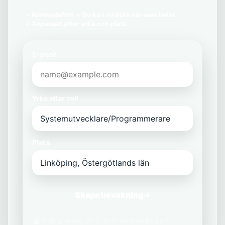
Kostnadsfritt
Du kan avsluta när som helst
Anpassat efter yrke och plats
E-post
Yrke eller roll
Plats
Skapa bevakning
→
Vi delar aldrig din e-post med tredje part.