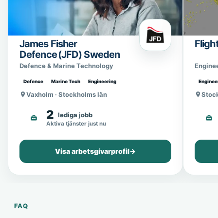
James Fisher
Fligh
Defence (JFD) Sweden
Defence & Marine Technology
Engine
Defence
Marine Tech
Engineering
Enginee
Vaxholm · Stockholms län
Stoc
2
lediga jobb
Aktiva tjänster just nu
Visa arbetsgivarprofil
→
FAQ