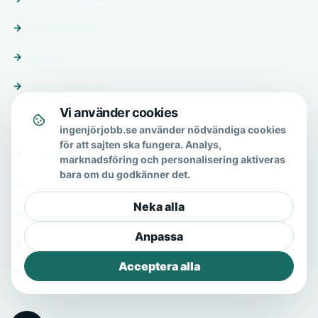
Premiumprofil
Om oss
Skicka förfrågan
Vi använder cookies
Om & hjälp
ingenjörjobb.se använder nödvändiga cookies
för att sajten ska fungera. Analys,
Om oss
marknadsföring och personalisering aktiveras
bara om du godkänner det.
Vanliga frågor
Neka alla
Kontakt
Anpassa
Integritetspolicy
Acceptera alla
Allmänna villkor