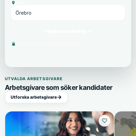
Plats
Skapa bevakning →
Vi delar aldrig din e-post med tredje part.
UTVALDA ARBETSGIVARE
Arbetsgivare som söker kandidater
Utforska arbetsgivare