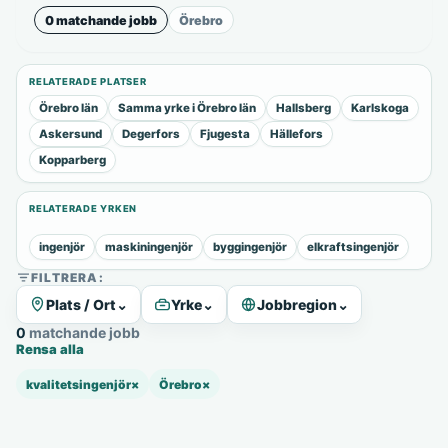
0 matchande jobb
Örebro
RELATERADE PLATSER
Örebro län
Samma yrke i Örebro län
Hallsberg
Karlskoga
Askersund
Degerfors
Fjugesta
Hällefors
Kopparberg
RELATERADE YRKEN
ingenjör
maskiningenjör
byggingenjör
elkraftsingenjör
FILTRERA:
Plats / Ort
⌄
Yrke
⌄
Jobbregion
⌄
0 matchande jobb
Rensa alla
kvalitetsingenjör
×
Örebro
×