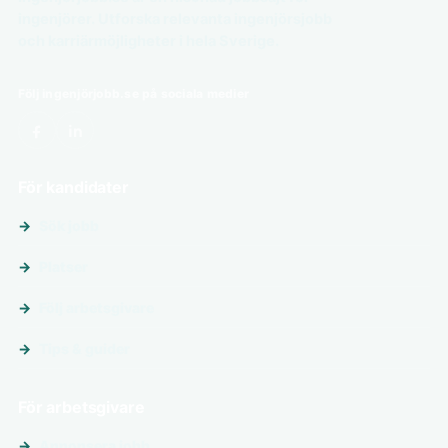
ingenjörer. Utforska relevanta ingenjörsjobb
och karriärmöjligheter i hela Sverige.
Följ ingenjörjobb.se på sociala medier
För kandidater
Sök jobb
Platser
Följ arbetsgivare
Tips & guider
För arbetsgivare
Annonsera jobb