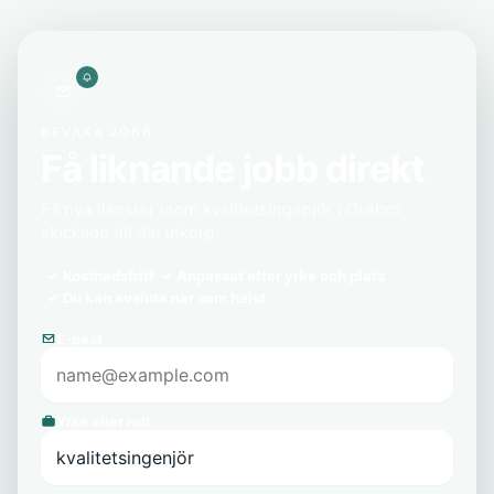
BEVAKA JOBB
Få liknande jobb direkt
Få nya tjänster inom kvalitetsingenjör i Örebro
skickade till din inkorg.
Kostnadsfritt
Anpassat efter yrke och plats
Du kan avsluta när som helst
E-post
Yrke eller roll