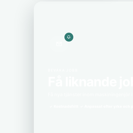
BEVAKA JOBB
Få liknande jo
Få nya tjänster inom maskiningenjör i 
Kostnadsfritt
Anpassat efter yrke och p