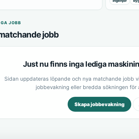
ingenjör
byg
IGA JOBB
matchande jobb
Just nu finns inga lediga maskini
Sidan uppdateras löpande och nya matchande jobb vi
jobbevakning eller bredda sökningen för at
Skapa jobbevakning