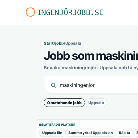
Start
/
jobb
/
Uppsala
Jobb som maskinin
Bevaka maskiningenjör i Uppsala och få n
0 matchande jobb
Uppsala
RELATERADE PLATSER
Uppsala län
Samma yrke i Uppsala län
Bålsta