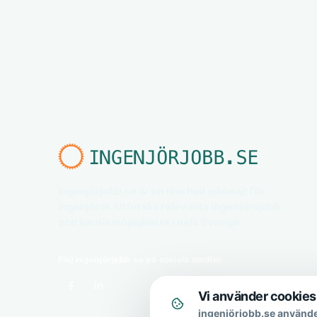
Ingenjörjobb.se är en nischad jobbsajt för
ingenjörer. Utforska relevanta ingenjörsjobb
och karriärmöjligheter i hela Sverige.
Följ ingenjörjobb.se på sociala medier
Vi använder cookies
ingenjörjobb.se använde