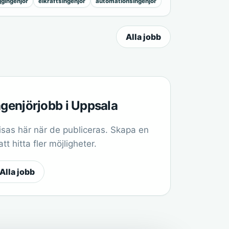
gingenjör
elkraftsingenjör
automationsingenjör
Alla jobb
ngenjörjobb i Uppsala
sas här när de publiceras. Skapa en
t hitta fler möjligheter.
Alla jobb