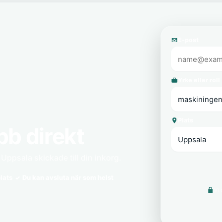
E-post
Yrke eller roll
Plats
bb direkt
Uppsala skickade till din inkorg.
lats
Du kan avsluta när som helst
Vi 