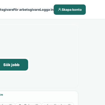
etsgivare
För arbetsgivare
Logga in
Skapa konto
Sök jobb
EN