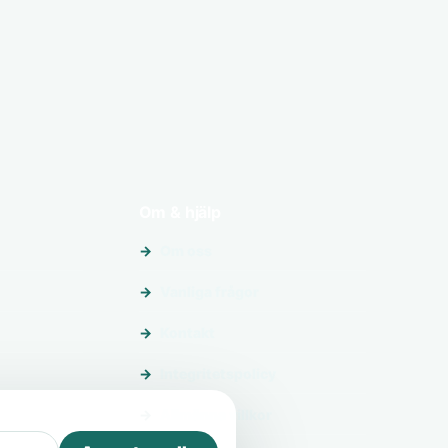
Om & hjälp
Om oss
Vanliga frågor
Kontakt
Integritetspolicy
Allmänna villkor