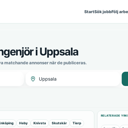
Start
Sök jobb
Följ arb
genjör i Uppsala
ya matchande annonser när de publiceras.
RELATERADE YRK
Enköping
Heby
Knivsta
Skutskär
Tierp