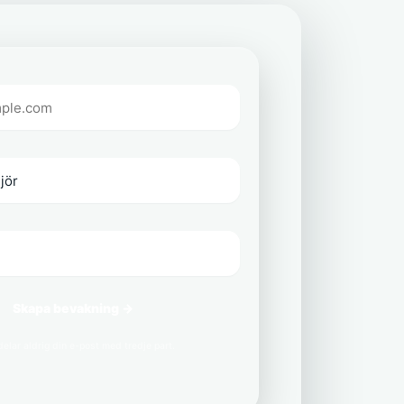
Skapa bevakning →
delar aldrig din e-post med tredje part.