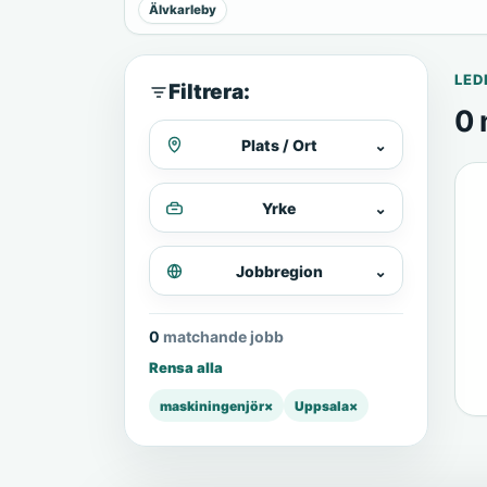
Älvkarleby
LED
Filtrera:
0 
Plats / Ort
⌄
Yrke
⌄
Jobbregion
⌄
0 matchande jobb
Rensa alla
maskiningenjör
×
Uppsala
×