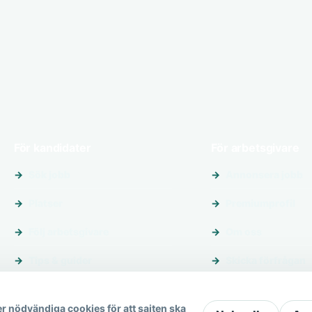
För kandidater
För arbetsgivare
Sök jobb
Annonsera jobb
Platser
Premiumprofil
Följ arbetsgivare
Om oss
Tips & guider
Skicka förfrågan
r nödvändiga cookies för att sajten ska