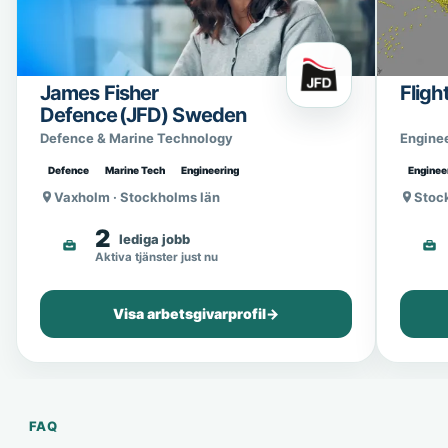
James Fisher
Fligh
Defence (JFD) Sweden
Defence & Marine Technology
Engine
Defence
Marine Tech
Engineering
Enginee
Vaxholm · Stockholms län
Stoc
2
lediga jobb
Aktiva tjänster just nu
Visa arbetsgivarprofil
→
FAQ