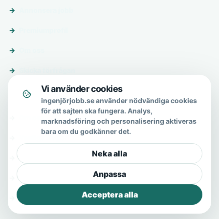
Annonsera jobb
Premiumprofil
Om oss
Skicka förfrågan
Vi använder cookies
Om & hjälp
ingenjörjobb.se använder nödvändiga cookies
för att sajten ska fungera. Analys,
Om oss
marknadsföring och personalisering aktiveras
bara om du godkänner det.
Vanliga frågor
Neka alla
Kontakt
Anpassa
Integritetspolicy
Acceptera alla
Allmänna villkor