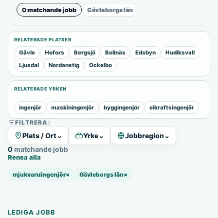
0 matchande jobb
Gävleborgs län
RELATERADE PLATSER
Gävle
Hofors
Bergsjö
Bollnäs
Edsbyn
Hudiksvall
Ljusdal
Nordanstig
Ockelbo
RELATERADE YRKEN
ingenjör
maskiningenjör
byggingenjör
elkraftsingenjör
FILTRERA:
Plats / Ort
⌄
Yrke
⌄
Jobbregion
⌄
0 matchande jobb
Rensa alla
mjukvaruingenjör
×
Gävleborgs län
×
LEDIGA JOBB