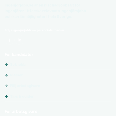
Ingenjörjobb.se är en nischad jobbsajt för
ingenjörer. Utforska relevanta ingenjörsjobb
och karriärmöjligheter i hela Sverige.
Följ ingenjörjobb.se på sociala medier
För kandidater
Sök jobb
Platser
Följ arbetsgivare
Tips & guider
För arbetsgivare