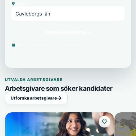
Plats
Skapa bevakning →
Vi delar aldrig din e-post med tredje part.
UTVALDA ARBETSGIVARE
Arbetsgivare som söker kandidater
Utforska arbetsgivare