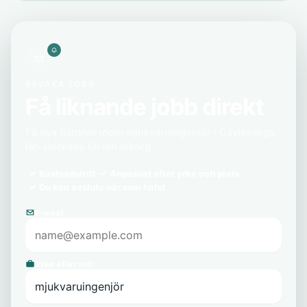
BEVAKA JOBB
Få liknande jobb direkt
Få nya tjänster inom mjukvaruingenjör i Gävleborgs
län skickade till din inkorg.
Kostnadsfritt
Anpassat efter yrke och plats
Du kan avsluta när som helst
E-post
Yrke eller roll