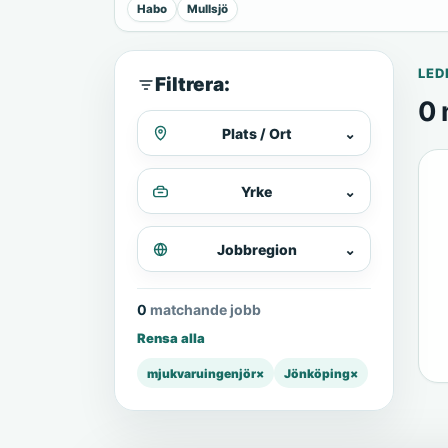
Habo
Mullsjö
LED
Filtrera:
0 
Plats / Ort
⌄
Yrke
⌄
Jobbregion
⌄
0 matchande jobb
Rensa alla
mjukvaruingenjör
×
Jönköping
×