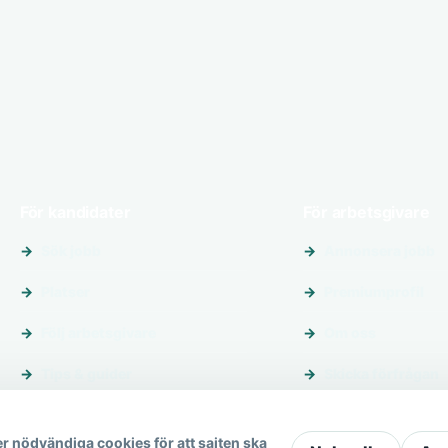
För kandidater
För arbetsgivare
Sök jobb
Annonsera jobb
Platser
Premiumprofil
Följ arbetsgivare
Om oss
Tips & guider
Skicka förfrågan
r nödvändiga cookies för att sajten ska