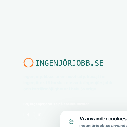
Ingenjörjobb.se är en nischad jobbsajt för
ingenjörer. Utforska relevanta ingenjörsjobb
och karriärmöjligheter i hela Sverige.
Följ ingenjörjobb.se på sociala medier
Vi använder cookies
ingenjörjobb.se använde