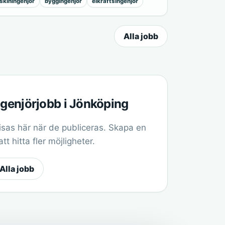
kiningenjör
byggingenjör
elkraftsingenjör
Alla jobb
ngenjörjobb i Jönköping
sas här när de publiceras. Skapa en
t hitta fler möjligheter.
Alla jobb