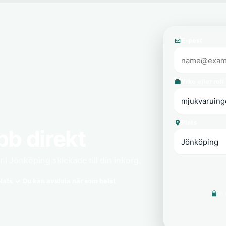
E-post
Yrke eller roll
Plats
bb direkt
 i Jönköping skickade till din inkorg.
lats
Du kan avsluta när som helst
Vi 