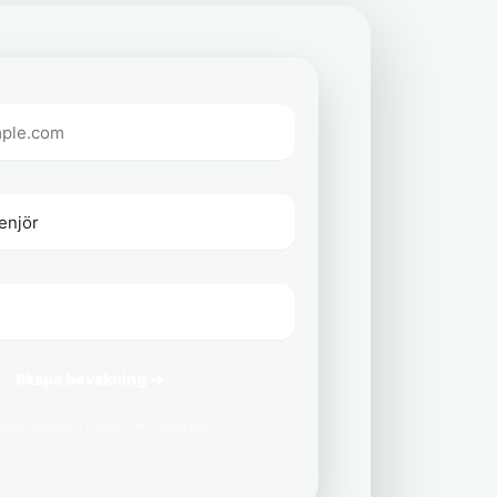
Skapa bevakning →
delar aldrig din e-post med tredje part.