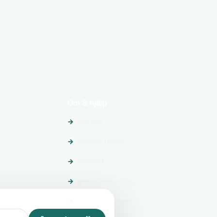
Om & hjälp
Om oss
Vanliga frågor
Kontakt
Integritetspolicy
Allmänna villkor