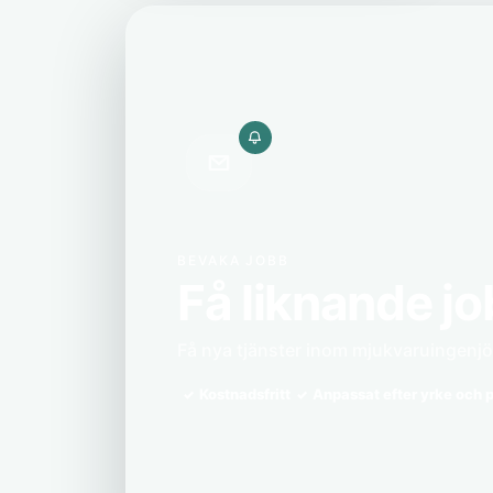
BEVAKA JOBB
Få liknande jo
Få nya tjänster inom mjukvaruingenjör
Kostnadsfritt
Anpassat efter yrke och p