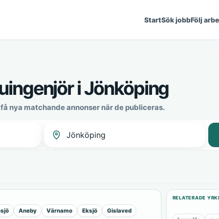
Start
Sök jobb
Följ arb
ingenjör i Jönköping
 få nya matchande annonser när de publiceras.
RELATERADE YRK
sjö
Aneby
Värnamo
Eksjö
Gislaved