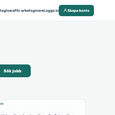
etsgivare
För arbetsgivare
Logga in
Skapa konto
Sök jobb
EN