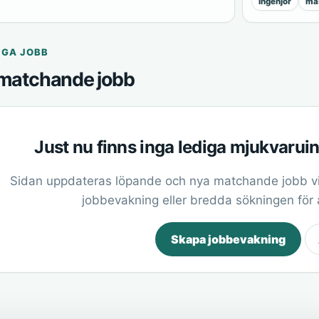
ingenjör
mas
IGA JOBB
matchande jobb
Just nu finns inga lediga mjukvarui
Sidan uppdateras löpande och nya matchande jobb vi
jobbevakning eller bredda sökningen för at
Skapa jobbevakning