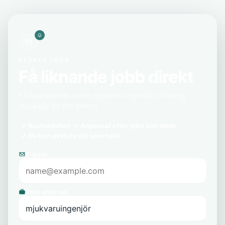
BEVAKA JOBB
Få liknande jobb direkt
Få nya tjänster inom mjukvaruingenjör i Köping
skickade till din inkorg.
Kostnadsfritt
Anpassat efter yrke och plats
Du kan avsluta när som helst
E-post
Yrke eller roll