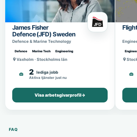
James Fisher
Fligh
Defence (JFD) Sweden
Defence & Marine Technology
Engine
Defence
Marine Tech
Engineering
Enginee
Vaxholm · Stockholms län
Stoc
2
lediga jobb
Aktiva tjänster just nu
Visa arbetsgivarprofil
→
FAQ