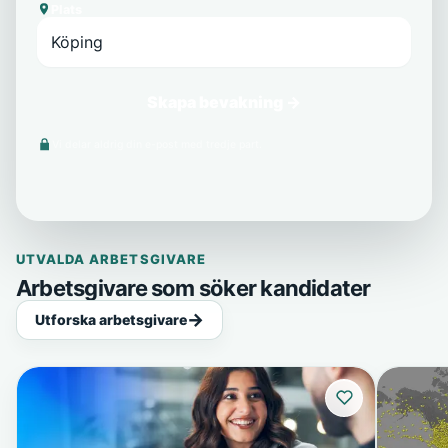
Plats
Skapa bevakning →
Vi delar aldrig din e-post med tredje part.
UTVALDA ARBETSGIVARE
Arbetsgivare som söker kandidater
Utforska arbetsgivare