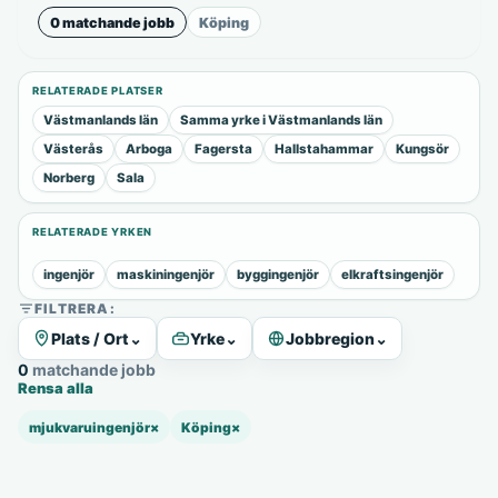
0 matchande jobb
Köping
RELATERADE PLATSER
Västmanlands län
Samma yrke i Västmanlands län
Västerås
Arboga
Fagersta
Hallstahammar
Kungsör
Norberg
Sala
RELATERADE YRKEN
ingenjör
maskiningenjör
byggingenjör
elkraftsingenjör
FILTRERA:
Plats / Ort
⌄
Yrke
⌄
Jobbregion
⌄
0 matchande jobb
Rensa alla
mjukvaruingenjör
×
Köping
×