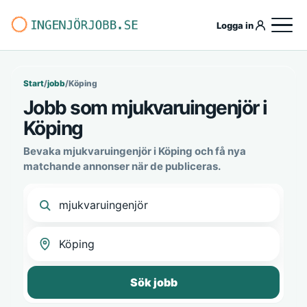
Logga in
Start
/
jobb
/
Köping
Jobb som mjukvaruingenjör i
Köping
Bevaka mjukvaruingenjör i Köping och få nya
matchande annonser när de publiceras.
Sök jobb