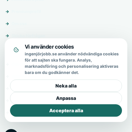
Premiumprofil
Om oss
Skicka förfrågan
Vi använder cookies
Om & hjälp
ingenjörjobb.se använder nödvändiga cookies
för att sajten ska fungera. Analys,
Om oss
marknadsföring och personalisering aktiveras
bara om du godkänner det.
Vanliga frågor
Neka alla
Kontakt
Anpassa
Integritetspolicy
Acceptera alla
Allmänna villkor