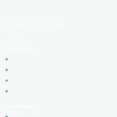
ingenjörer. Utforska relevanta ingenjörsjobb
och karriärmöjligheter i hela Sverige.
Följ ingenjörjobb.se på sociala medier
För kandidater
Sök jobb
Platser
Följ arbetsgivare
Tips & guider
För arbetsgivare
Annonsera jobb