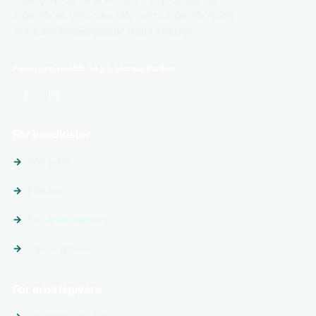
Ingenjörjobb.se är en nischad jobbsajt för
ingenjörer. Utforska relevanta ingenjörsjobb
och karriärmöjligheter i hela Sverige.
Följ ingenjörjobb.se på sociala medier
För kandidater
Sök jobb
Platser
Följ arbetsgivare
Tips & guider
För arbetsgivare