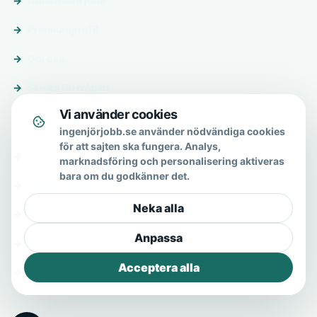
Annonsera jobb
Premiumprofil
Om oss
Skicka förfrågan
Vi använder cookies
Om & hjälp
ingenjörjobb.se använder nödvändiga cookies
för att sajten ska fungera. Analys,
Om oss
marknadsföring och personalisering aktiveras
bara om du godkänner det.
Vanliga frågor
Neka alla
Kontakt
Anpassa
Integritetspolicy
Acceptera alla
Allmänna villkor