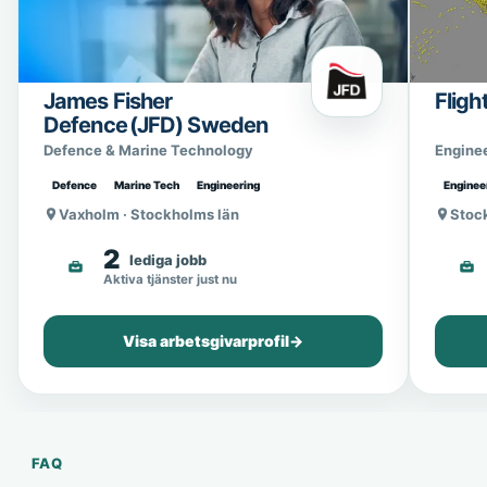
James Fisher
Fligh
Defence (JFD) Sweden
Defence & Marine Technology
Engine
Defence
Marine Tech
Engineering
Enginee
Vaxholm · Stockholms län
Stoc
2
lediga jobb
Aktiva tjänster just nu
Visa arbetsgivarprofil
→
FAQ