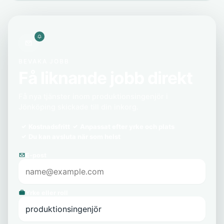
BEVAKA JOBB
Få liknande jobb direkt
Få nya tjänster inom produktionsingenjör i
Jönköping skickade till din inkorg.
Kostnadsfritt
Anpassat efter yrke och plats
Du kan avsluta när som helst
E-post
Yrke eller roll