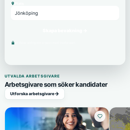
Plats
Skapa bevakning →
Vi delar aldrig din e-post med tredje part.
UTVALDA ARBETSGIVARE
Arbetsgivare som söker kandidater
Utforska arbetsgivare