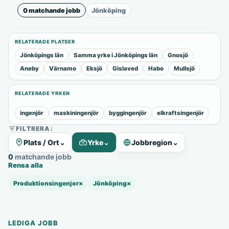
0 matchande jobb
Jönköping
RELATERADE PLATSER
Jönköpings län
Samma yrke i Jönköpings län
Gnosjö
Aneby
Värnamo
Eksjö
Gislaved
Habo
Mullsjö
RELATERADE YRKEN
ingenjör
maskiningenjör
byggingenjör
elkraftsingenjör
FILTRERA:
Plats / Ort
⌄
Yrke
⌄
Jobbregion
⌄
0 matchande jobb
Rensa alla
Produktionsingenjor
×
Jönköping
×
LEDIGA JOBB