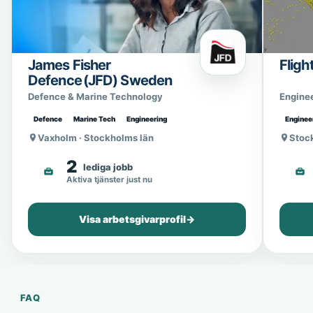
James Fisher
Fligh
Defence (JFD) Sweden
Defence & Marine Technology
Engine
Defence
Marine Tech
Engineering
Enginee
Vaxholm · Stockholms län
Stoc
2
lediga jobb
Aktiva tjänster just nu
Visa arbetsgivarprofil
→
FAQ