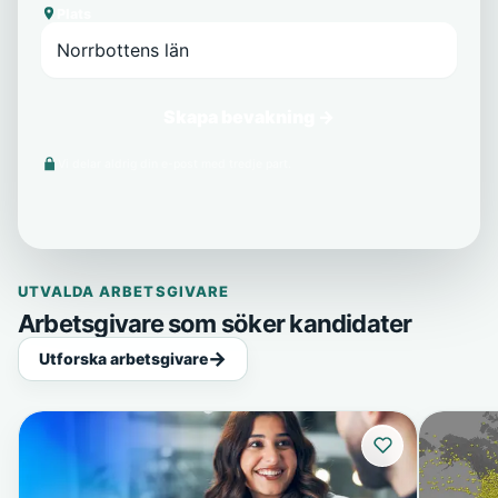
Plats
Skapa bevakning →
Vi delar aldrig din e-post med tredje part.
UTVALDA ARBETSGIVARE
Arbetsgivare som söker kandidater
Utforska arbetsgivare