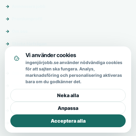
Annonsera jobb
Premiumprofil
Om oss
Skicka förfrågan
Vi använder cookies
Om & hjälp
ingenjörjobb.se använder nödvändiga cookies
för att sajten ska fungera. Analys,
Om oss
marknadsföring och personalisering aktiveras
bara om du godkänner det.
Vanliga frågor
Neka alla
Kontakt
Anpassa
Integritetspolicy
Acceptera alla
Allmänna villkor