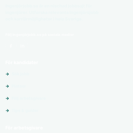
Ingenjörjobb.se är en nischad jobbsajt för
ingenjörer. Utforska relevanta ingenjörsjobb
och karriärmöjligheter i hela Sverige.
Följ ingenjörjobb.se på sociala medier
För kandidater
Sök jobb
Platser
Följ arbetsgivare
Tips & guider
För arbetsgivare