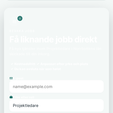
BEVAKA JOBB
Få liknande jobb direkt
Få nya tjänster inom Projektledare i Norrbottens län
skickade till din inkorg.
Kostnadsfritt
Anpassat efter yrke och plats
Du kan avsluta när som helst
E-post
Yrke eller roll