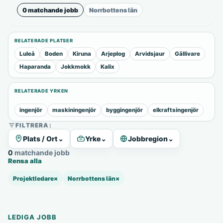
0 matchande jobb
Norrbottens län
RELATERADE PLATSER
Luleå
Boden
Kiruna
Arjeplog
Arvidsjaur
Gällivare
Haparanda
Jokkmokk
Kalix
RELATERADE YRKEN
ingenjör
maskiningenjör
byggingenjör
elkraftsingenjör
FILTRERA:
Plats / Ort
⌄
Yrke
⌄
Jobbregion
⌄
0 matchande jobb
Rensa alla
Projektledare
×
Norrbottens län
×
LEDIGA JOBB