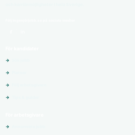
och karriärmöjligheter i hela Sverige.
Följ ingenjörjobb.se på sociala medier
För kandidater
Sök jobb
Platser
Följ arbetsgivare
Tips & guider
För arbetsgivare
Annonsera jobb