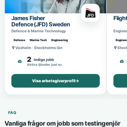
James Fisher
Fligh
Defence (JFD) Sweden
Defence & Marine Technology
Engine
Defence
Marine Tech
Engineering
Enginee
Vaxholm · Stockholms län
Stoc
2
lediga jobb
Aktiva tjänster just nu
Visa arbetsgivarprofil
→
FAQ
Vanliga frågor om jobb som testingenjör