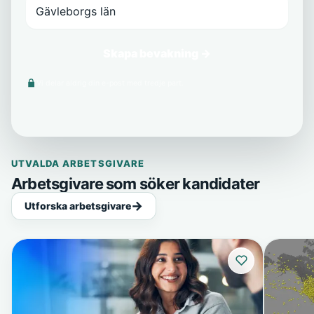
Skapa bevakning →
Vi delar aldrig din e-post med tredje part.
UTVALDA ARBETSGIVARE
Arbetsgivare som söker kandidater
Utforska arbetsgivare