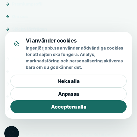
Premiumprofil
Om oss
Skicka förfrågan
Vi använder cookies
Om & hjälp
ingenjörjobb.se använder nödvändiga cookies
för att sajten ska fungera. Analys,
Om oss
marknadsföring och personalisering aktiveras
bara om du godkänner det.
Vanliga frågor
Neka alla
Kontakt
Anpassa
Integritetspolicy
Acceptera alla
Allmänna villkor
© 2026 Ingenjörjobb.se · All Rights Reserved