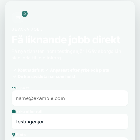
BEVAKA JOBB
Få liknande jobb direkt
Få nya tjänster inom testingenjör i Gävleborgs län
skickade till din inkorg.
Kostnadsfritt
Anpassat efter yrke och plats
Du kan avsluta när som helst
E-post
Yrke eller roll
Plats