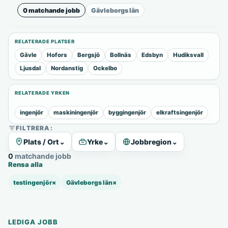
0 matchande jobb
Gävleborgs län
RELATERADE PLATSER
Gävle
Hofors
Bergsjö
Bollnäs
Edsbyn
Hudiksvall
Ljusdal
Nordanstig
Ockelbo
RELATERADE YRKEN
ingenjör
maskiningenjör
byggingenjör
elkraftsingenjör
FILTRERA:
Plats / Ort
⌄
Yrke
⌄
Jobbregion
⌄
0 matchande jobb
Rensa alla
testingenjör
×
Gävleborgs län
×
LEDIGA JOBB