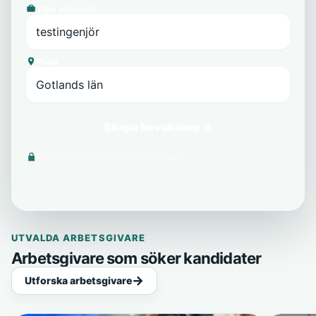
Yrke eller roll
Plats
Skapa bevakning →
Vi delar aldrig din e-post med tredje part.
UTVALDA ARBETSGIVARE
Arbetsgivare som söker kandidater
Utforska arbetsgivare