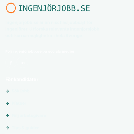
Ingenjörjobb.se är en nischad jobbsajt för
ingenjörer. Utforska relevanta ingenjörsjobb
och karriärmöjligheter i hela Sverige.
Följ ingenjörjobb.se på sociala medier
För kandidater
Sök jobb
Platser
Följ arbetsgivare
Tips & guider