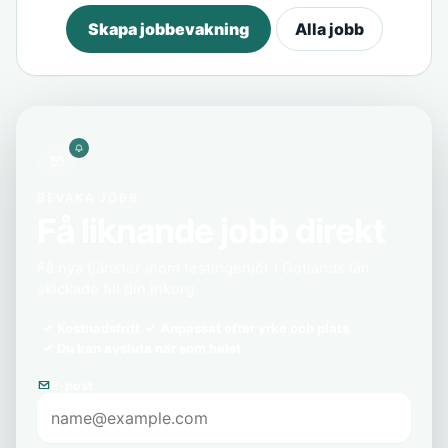
Skapa jobbevakning
Alla jobb
BEVAKA JOBB
Få liknande jobb direkt
Få nya tjänster inom testingenjör i Gotlands län
skickade till din inkorg.
Kostnadsfritt
Anpassat efter yrke och plats
Du kan avsluta när som helst
E-post