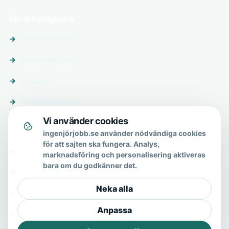
För arbetsgivare
Annonsera jobb
Premiumprofil
Om oss
Skicka förfrågan
Vi använder cookies
Om & hjälp
ingenjörjobb.se använder nödvändiga cookies
för att sajten ska fungera. Analys,
Om oss
marknadsföring och personalisering aktiveras
bara om du godkänner det.
Vanliga frågor
Neka alla
Kontakt
Anpassa
Integritetspolicy