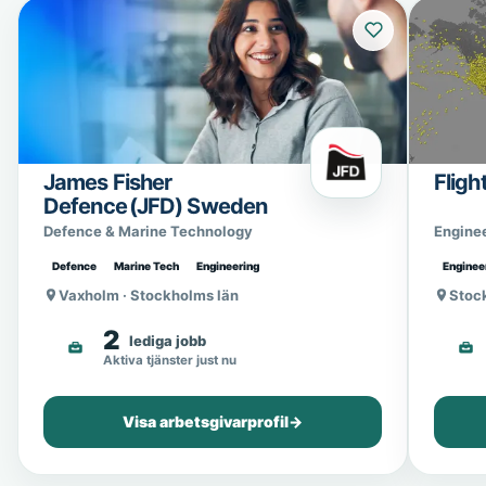
James Fisher
Fligh
Defence (JFD) Sweden
Defence & Marine Technology
Engine
Defence
Marine Tech
Engineering
Enginee
Vaxholm · Stockholms län
Stoc
2
lediga jobb
Aktiva tjänster just nu
Visa arbetsgivarprofil
→