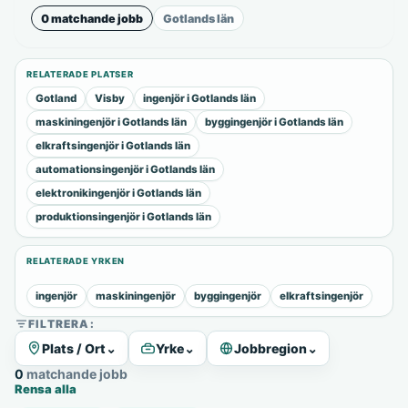
0 matchande jobb
Gotlands län
RELATERADE PLATSER
Gotland
Visby
ingenjör i Gotlands län
maskiningenjör i Gotlands län
byggingenjör i Gotlands län
elkraftsingenjör i Gotlands län
automationsingenjör i Gotlands län
elektronikingenjör i Gotlands län
produktionsingenjör i Gotlands län
RELATERADE YRKEN
ingenjör
maskiningenjör
byggingenjör
elkraftsingenjör
FILTRERA:
Plats / Ort
⌄
Yrke
⌄
Jobbregion
⌄
0 matchande jobb
Rensa alla