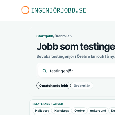
Start
/
jobb
/
Örebro län
Jobb som testingen
Bevaka testingenjör i Örebro län och få n
0 matchande jobb
Örebro län
RELATERADE PLATSER
Hallsberg
Karlskoga
Örebro
Askersund
De