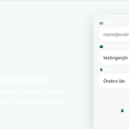
E-post
Yrke eller roll
Plats
bb direkt
bro län skickade till din inkorg.
lats
Du kan avsluta när som helst
Vi 