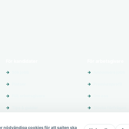
För kandidater
För arbetsgivare
Sök jobb
Annonsera jobb
Platser
Premiumprofil
Följ arbetsgivare
Om oss
Tips & guider
Skicka förfrågan
r nödvändiga cookies för att sajten ska