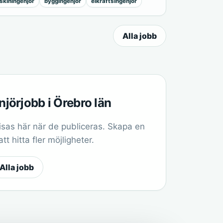
kiningenjör
byggingenjör
elkraftsingenjör
Alla jobb
njörjobb i Örebro län
sas här när de publiceras. Skapa en
t hitta fler möjligheter.
Alla jobb