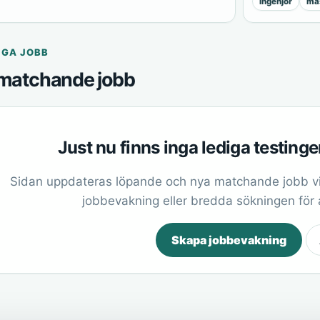
ingenjör
mas
IGA JOBB
matchande jobb
Just nu finns inga lediga testinge
Sidan uppdateras löpande och nya matchande jobb vi
jobbevakning eller bredda sökningen för at
Skapa jobbevakning