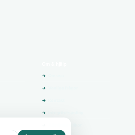
Om & hjälp
Om oss
Vanliga frågor
Kontakt
Integritetspolicy
Allmänna villkor