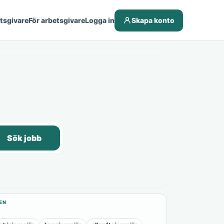
etsgivare
För arbetsgivare
Logga in
Skapa konto
Sök jobb
EN