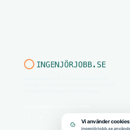
Ingenjörjobb.se är en nischad jobbsajt för
ingenjörer. Utforska relevanta ingenjörsjobb
och karriärmöjligheter i hela Sverige.
Följ ingenjörjobb.se på sociala medier
Vi använder cookies
ingenjörjobb.se använde