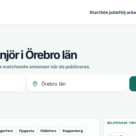
Start
Sök jobb
Följ arb
jör i Örebro län
ya matchande annonser när de publiceras.
RELATERADE YRK
gerfors
Fjugesta
Hällefors
Kopparberg