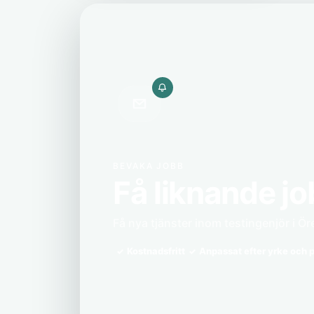
BEVAKA JOBB
Få liknande jo
Få nya tjänster inom testingenjör i Öre
Kostnadsfritt
Anpassat efter yrke och p