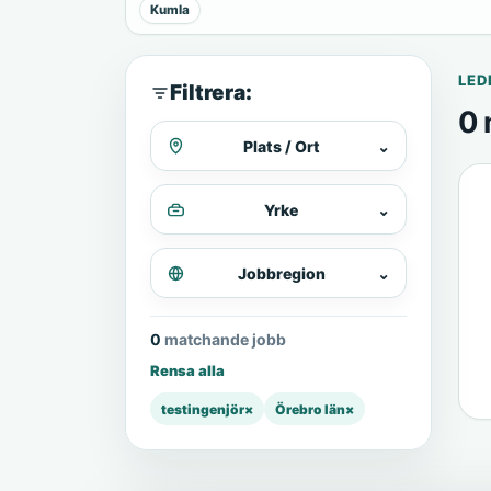
Kumla
LED
Filtrera:
0 
Plats / Ort
⌄
Yrke
⌄
Jobbregion
⌄
0 matchande jobb
Rensa alla
testingenjör
×
Örebro län
×