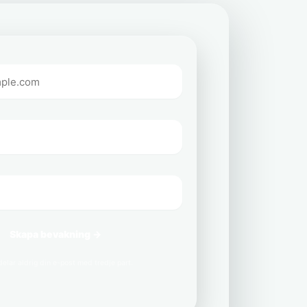
Skapa bevakning →
delar aldrig din e-post med tredje part.