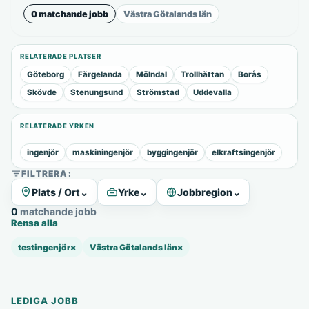
0 matchande jobb
Västra Götalands län
RELATERADE PLATSER
Göteborg
Färgelanda
Mölndal
Trollhättan
Borås
Skövde
Stenungsund
Strömstad
Uddevalla
RELATERADE YRKEN
ingenjör
maskiningenjör
byggingenjör
elkraftsingenjör
FILTRERA:
Plats / Ort
⌄
Yrke
⌄
Jobbregion
⌄
0 matchande jobb
Rensa alla
testingenjör
×
Västra Götalands län
×
LEDIGA JOBB