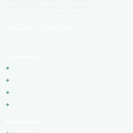
Ingenjörjobb.se är en nischad jobbsajt för
ingenjörer. Utforska relevanta ingenjörsjobb
och karriärmöjligheter i hela Sverige.
Följ ingenjörjobb.se på sociala medier
För kandidater
Sök jobb
Platser
Följ arbetsgivare
Tips & guider
För arbetsgivare