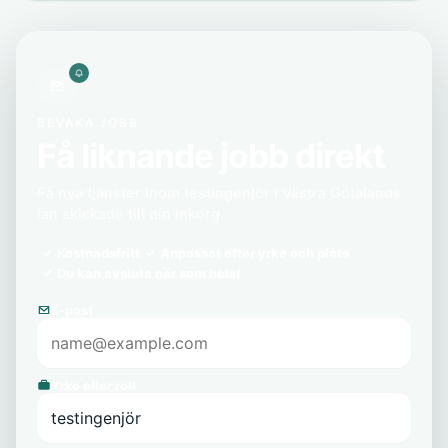
BEVAKA JOBB
Få liknande jobb direkt
Få nya tjänster inom testingenjör i Västra Götalands
län skickade till din inkorg.
Kostnadsfritt
Anpassat efter yrke och plats
Du kan avsluta när som helst
E-post
Yrke eller roll