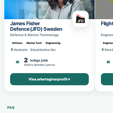
James Fisher
Fligh
Defence (JFD) Sweden
Defence & Marine Technology
Engine
Defence
Marine Tech
Engineering
Enginee
Vaxholm · Stockholms län
Stoc
2
lediga jobb
Aktiva tjänster just nu
Visa arbetsgivarprofil
→
FAQ