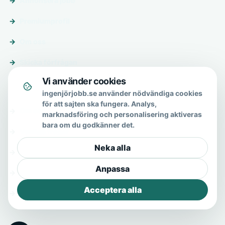
Annonsera jobb
Premiumprofil
Om oss
Skicka förfrågan
Vi använder cookies
Om & hjälp
ingenjörjobb.se använder nödvändiga cookies
för att sajten ska fungera. Analys,
Om oss
marknadsföring och personalisering aktiveras
bara om du godkänner det.
Vanliga frågor
Neka alla
Kontakt
Anpassa
Integritetspolicy
Acceptera alla
Allmänna villkor