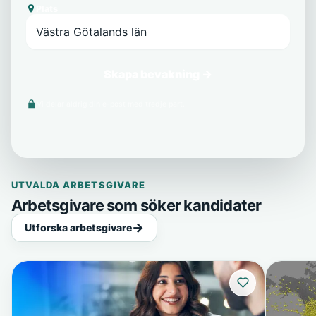
Plats
Skapa bevakning →
Vi delar aldrig din e-post med tredje part.
UTVALDA ARBETSGIVARE
Arbetsgivare som söker kandidater
Utforska arbetsgivare