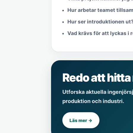
Hur arbetar teamet tills
Hur ser introduktionen ut
Vad krävs för att lyckas i 
Redo att hitt
Utforska aktuella ingenjörsj
produktion och industri.
Läs mer →