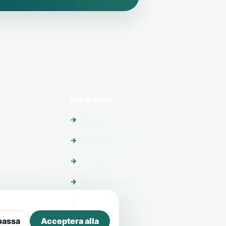
Om & hjälp
Om oss
Vanliga frågor
Kontakt
Integritetspolicy
Allmänna villkor
passa
Acceptera alla