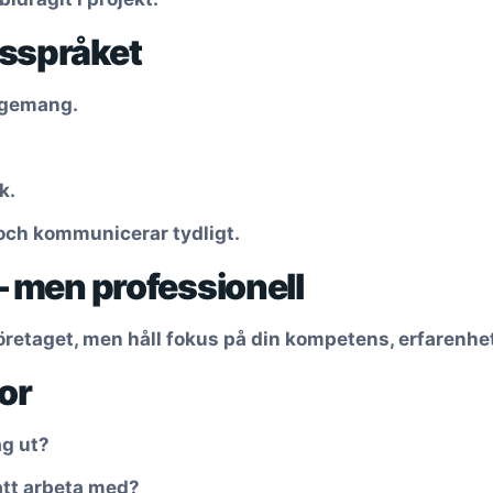
psspråket
gagemang.
k.
 och kommunicerar tydligt.
 – men professionell
 företaget, men håll fokus på din kompetens, erfarenh
gor
ag ut?
att arbeta med?