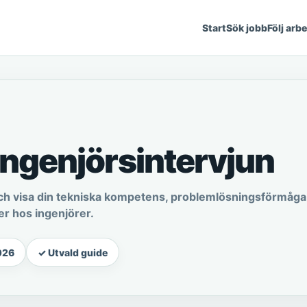
Start
Sök jobb
Följ arb
 ingenjörsintervjun
 och visa din tekniska kompetens, problemlösningsförmåga
r hos ingenjörer.
026
✓ Utvald guide