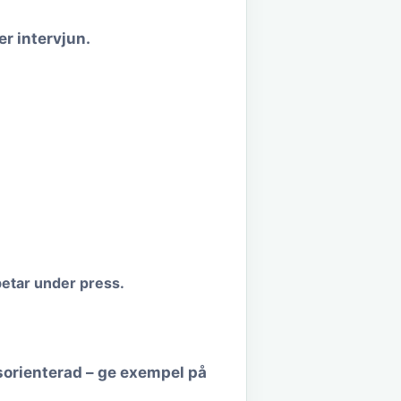
r intervjun.
etar under press.
ngsorienterad – ge exempel på