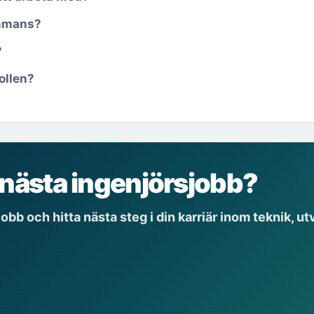
ammans?
?
rollen?
a nästa ingenjörsjobb?
obb och hitta nästa steg i din karriär inom teknik, ut