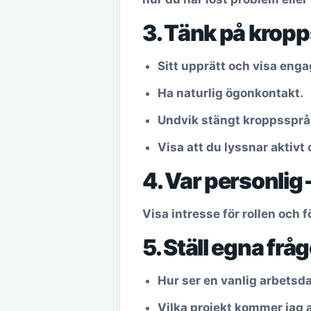
3. Tänk på krop
Sitt upprätt och visa en
Ha naturlig ögonkontakt.
Undvik stängt kroppssprå
Visa att du lyssnar aktivt
4. Var personlig
Visa intresse för rollen och
5. Ställ egna frå
Hur ser en vanlig arbetsd
Vilka projekt kommer jag 