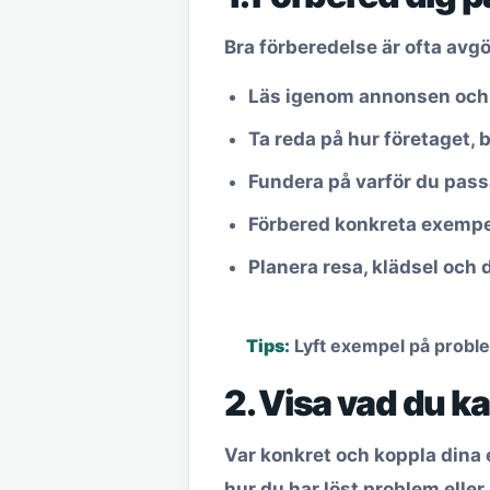
Bra förberedelse är ofta avg
Läs igenom annonsen och 
Ta reda på hur företaget, 
Fundera på varför du passa
Förbered konkreta exempel
Planera resa, klädsel och 
Tips:
Lyft exempel på proble
2. Visa vad du k
Var konkret och koppla dina e
hur du har löst problem eller 