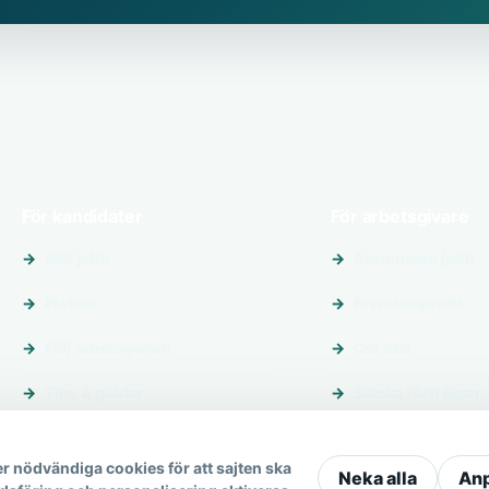
För kandidater
För arbetsgivare
Sök jobb
Annonsera jobb
Platser
Premiumprofil
Följ arbetsgivare
Om oss
Tips & guider
Skicka förfrågan
r nödvändiga cookies för att sajten ska
Neka alla
An