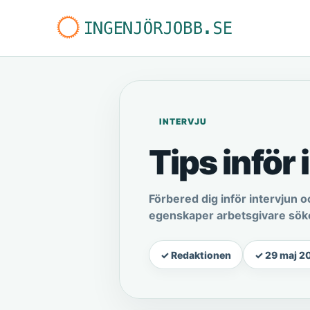
INTERVJU
Tips inför
Förbered dig inför intervjun
egenskaper arbetsgivare söke
✓ Redaktionen
✓ 29 maj 2