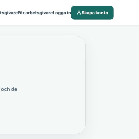
etsgivare
För arbetsgivare
Logga in
Skapa konto
 och de