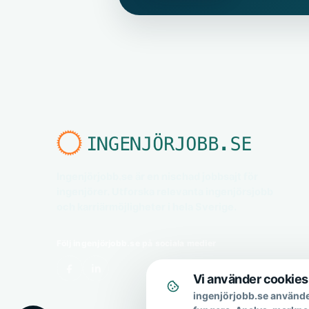
Ingenjörjobb.se är en nischad jobbsajt för
ingenjörer. Utforska relevanta ingenjörsjobb
och karriärmöjligheter i hela Sverige.
Följ ingenjörjobb.se på sociala medier
Vi använder cookies
ingenjörjobb.se använde