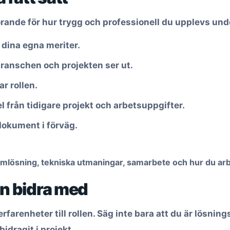
örande för hur trygg och professionell du upplevs unde
dina egna meriter.
branschen och projekten ser ut.
r rollen.
 från tidigare projekt och arbetsuppgifter.
dokument i förväg.
mlösning, tekniska utmaningar, samarbete och hur du arb
an bidra med
rfarenheter till rollen. Säg inte bara att du är lösni
bidragit i projekt.