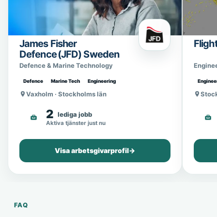
James Fisher
Fligh
Defence (JFD) Sweden
Defence & Marine Technology
Engine
Defence
Marine Tech
Engineering
Enginee
Vaxholm · Stockholms län
Stoc
2
lediga jobb
Aktiva tjänster just nu
Visa arbetsgivarprofil
→
FAQ