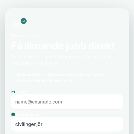
BEVAKA JOBB
Få liknande jobb direkt
Få nya tjänster inom civilingenjör i Hallands län
skickade till din inkorg.
Kostnadsfritt
Anpassat efter yrke och plats
Du kan avsluta när som helst
E-post
Yrke eller roll