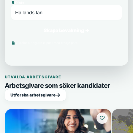
Plats
Skapa bevakning →
Vi delar aldrig din e-post med tredje part.
UTVALDA ARBETSGIVARE
Arbetsgivare som söker kandidater
Utforska arbetsgivare