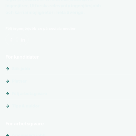
ingenjörer. Utforska relevanta ingenjörsjobb
och karriärmöjligheter i hela Sverige.
Följ ingenjörjobb.se på sociala medier
För kandidater
Sök jobb
Platser
Följ arbetsgivare
Tips & guider
För arbetsgivare
Annonsera jobb