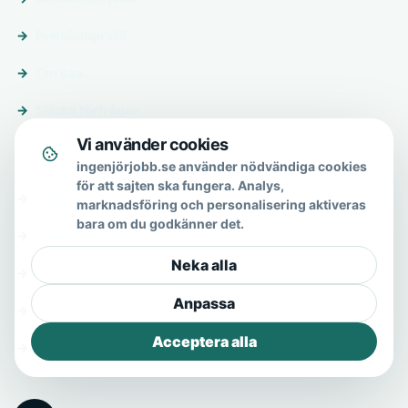
Premiumprofil
Om oss
Skicka förfrågan
Vi använder cookies
Om & hjälp
ingenjörjobb.se använder nödvändiga cookies
för att sajten ska fungera. Analys,
Om oss
marknadsföring och personalisering aktiveras
bara om du godkänner det.
Vanliga frågor
Neka alla
Kontakt
Anpassa
Integritetspolicy
Acceptera alla
Allmänna villkor