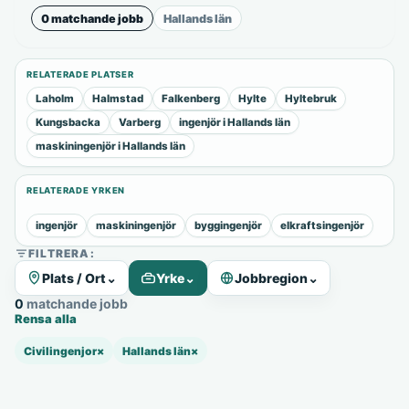
0 matchande jobb
Hallands län
RELATERADE PLATSER
Laholm
Halmstad
Falkenberg
Hylte
Hyltebruk
Kungsbacka
Varberg
ingenjör i Hallands län
maskiningenjör i Hallands län
RELATERADE YRKEN
ingenjör
maskiningenjör
byggingenjör
elkraftsingenjör
FILTRERA:
Plats / Ort
⌄
Yrke
⌄
Jobbregion
⌄
0 matchande jobb
Rensa alla
Civilingenjor
×
Hallands län
×